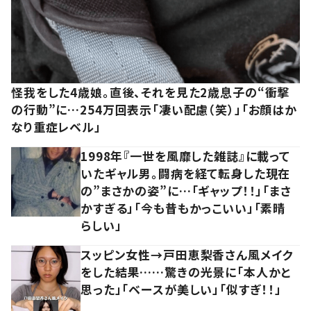
怪我をした4歳娘。直後、それを見た2歳息子の“衝撃
の行動”に…254万回表示「凄い配慮（笑）」「お顔はか
なり重症レベル」
1998年『一世を風靡した雑誌』に載って
いたギャル男。闘病を経て転身した現在
の”まさかの姿”に…「ギャップ！！」「まさ
かすぎる」「今も昔もかっこいい」「素晴
らしい」
スッピン女性→戸田恵梨香さん風メイク
をした結果……驚きの光景に「本人かと
思った」「ベースが美しい」「似すぎ！！」