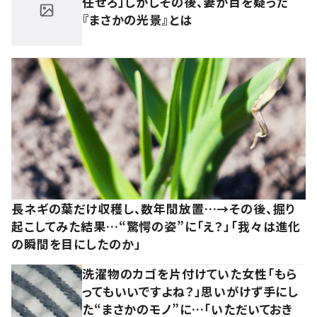
任せろ」しかしその後、妻が目を疑った
『まさかの光景』とは
長ネギの葉だけ収穫し、数年間放置…→その後、掘り
起こしてみた結果…“驚愕の姿”に「え？」「我々は進化
の瞬間を目にしたのか」
洗濯物のカゴを片付けていた女性「もら
ってもいいですよね？」思いがけず手にし
た“まさかのモノ”に…「いただいておき