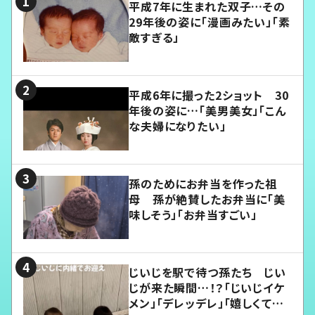
平成7年に生まれた双子…その
29年後の姿に「漫画みたい」「素
敵すぎる」
平成6年に撮った2ショット 30
年後の姿に…「美男美女」「こん
な夫婦になりたい」
孫のためにお弁当を作った祖
母 孫が絶賛したお弁当に「美
味しそう」「お弁当すごい」
じいじを駅で待つ孫たち じい
じが来た瞬間…！？「じいじイケ
メン」「デレッデレ」「嬉しくて可