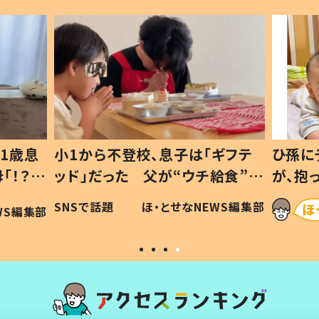
1歳息
小1から不登校、息子は「ギフテ
ひ孫に
「！？」
ッド」だった 父が“ウチ給食”を
が、抱
に「可愛
作り続ける理由とは #令和の親
「涙が
SNSで話題
ほ・とせなNEWS編集部
WS編集部
#令和の子
い」