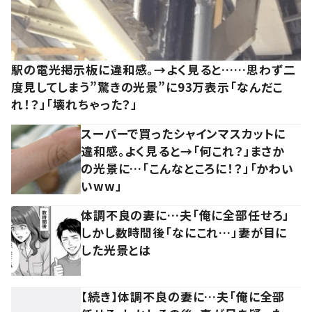
駅の電光掲示板に違和感。→よく見ると……思わず二
度見してしまう”驚きの光景”に93万表示「なんだこ
れ！？」「壊れちゃった？」
スーパーで買ったシャインマスカットに
違和感。よく見ると→「何これ？」まさか
の光景に…「こんなところに！？」「かわい
いww」
体調不良の妻に…夫「俺に全部任せろ」
しかし数時間後「なにこれ…」妻が目に
した光景とは
【続き】体調不良の妻に…夫「俺に全部