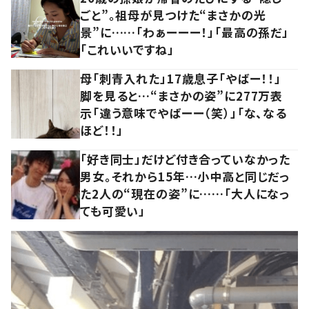
ごと”。祖母が見つけた“まさかの光
景”に……「わぁーーー！」「最高の孫だ」
「これいいですね」
母「刺青入れた」17歳息子「やばー！！」
脚を見ると…“まさかの姿”に277万表
示「違う意味でやばーー（笑）」「な、なる
ほど！！」
「好き同士」だけど付き合っていなかった
男女。それから15年…小中高と同じだっ
た2人の“現在の姿”に……「大人になっ
ても可愛い」