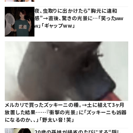
夜、虫取りに出かけたら“胸元に違和
感”→直後、驚きの光景に…「笑ったｗｗ
ｗ」「ギャップww」
メルカリで買ったズッキーニの種。→土に植えて3ヶ月
放置した結果……『衝撃の光景』に「ズッキーニも凶器
になるのか、、」「野太い音！笑」
20歳の孫娘が帰省のたびにする“隠し