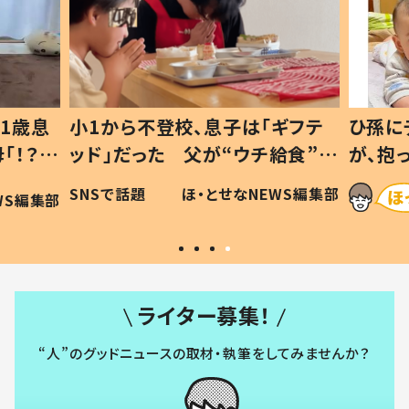
1歳息
小1から不登校、息子は「ギフテ
ひ孫に
「！？」
ッド」だった 父が“ウチ給食”を
が、抱
に「可愛
作り続ける理由とは #令和の親
「涙が
SNSで話題
ほ・とせなNEWS編集部
WS編集部
#令和の子
い」
ライター募集！
“人”のグッドニュースの取材・執筆をしてみませんか？