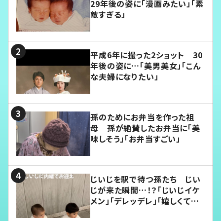
29年後の姿に「漫画みたい」「素
敵すぎる」
平成6年に撮った2ショット 30
年後の姿に…「美男美女」「こん
な夫婦になりたい」
孫のためにお弁当を作った祖
母 孫が絶賛したお弁当に「美
味しそう」「お弁当すごい」
じいじを駅で待つ孫たち じい
じが来た瞬間…！？「じいじイケ
メン」「デレッデレ」「嬉しくて可
愛くてたまらない」「幸せになれ