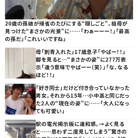
20歳の孫娘が帰省のたびにする“隠しごと”。祖母が
見つけた“まさかの光景”に……「わぁーーー！」「最高
の孫だ」「これいいですね」
母「刺青入れた」17歳息子「やばー！！」
脚を見ると…“まさかの姿”に277万表
示「違う意味でやばーー（笑）」「な、なる
ほど！！」
「好き同士」だけど付き合っていなかった
男女。それから15年…小中高と同じだっ
た2人の“現在の姿”に……「大人になっ
ても可愛い」
駅の電光掲示板に違和感。→よく見る
と……思わず二度見してしまう”驚きの