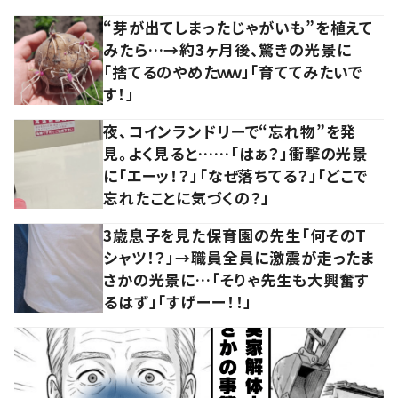
“芽が出てしまったじゃがいも”を植えて
みたら…→約3ヶ月後、驚きの光景に
「捨てるのやめたｗｗ」「育ててみたいで
す！」
夜、コインランドリーで“忘れ物”を発
見。よく見ると……「はぁ？」衝撃の光景
に「エーッ！？」「なぜ落ちてる？」「どこで
忘れたことに気づくの？」
3歳息子を見た保育園の先生「何そのT
シャツ！？」→職員全員に激震が走ったま
さかの光景に…「そりゃ先生も大興奮す
るはず」「すげーー！！」