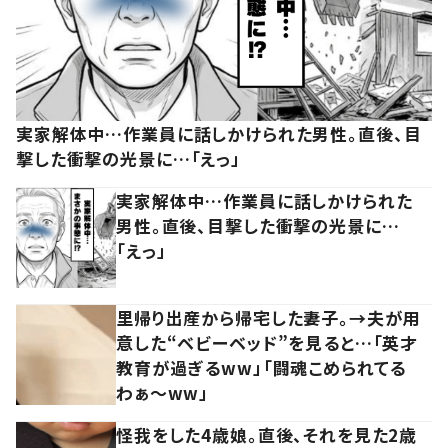
実家解体中…作業員に話しかけられた男性。直後、目
撃した衝撃の光景に…「えっ」
実家解体中…作業員に話しかけられた
男性。直後、目撃した衝撃の光景に…
「えっ」
里帰り出産から帰宅した妻子。→夫が用
意した“ベビーベッド”を見ると…「英才
教育が過ぎるww」「闘魂こめられてる
わぁ～ww」
怪我をした4歳娘。直後、それを見た2歳