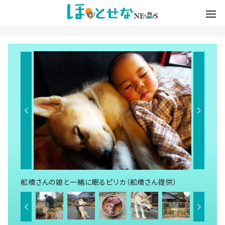
舩橋さんの娘と一緒に眠るピリカ（舩橋さん提供）