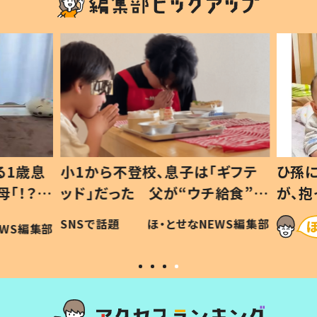
1歳息
小1から不登校、息子は「ギフテ
ひ孫に
「！？」
ッド」だった 父が“ウチ給食”を
が、抱
に「可愛
作り続ける理由とは #令和の親
「涙が
SNSで話題
ほ・とせなNEWS編集部
WS編集部
#令和の子
い」