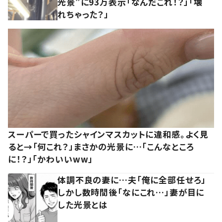
光景”に93万表示「なんだこれ！？」「壊
れちゃった？」
スーパーで買ったシャインマスカットに違和感。よく見
ると→「何これ？」まさかの光景に…「こんなところ
に！？」「かわいいww」
体調不良の妻に…夫「俺に全部任せろ」
しかし数時間後「なにこれ…」妻が目に
した光景とは