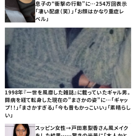
息子の“衝撃の行動”に…254万回表示
「凄い配慮（笑）」「お顔はかなり重症レ
ベル」
1998年『一世を風靡した雑誌』に載っていたギャル男。
闘病を経て転身した現在の”まさかの姿”に…「ギャッ
プ！！」「まさかすぎる」「今も昔もかっこいい」「素晴らし
い」
スッピン女性→戸田恵梨香さん風メイク
をした結果……驚きの光景に「本人かと