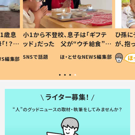
1歳息
小1から不登校、息子は「ギフテ
ひ孫に
「！？」
ッド」だった 父が“ウチ給食”を
が、抱
に「可愛
作り続ける理由とは #令和の親
「涙が
SNSで話題
ほ・とせなNEWS編集部
WS編集部
#令和の子
い」
ライター募集！
“人”のグッドニュースの取材・執筆をしてみませんか？