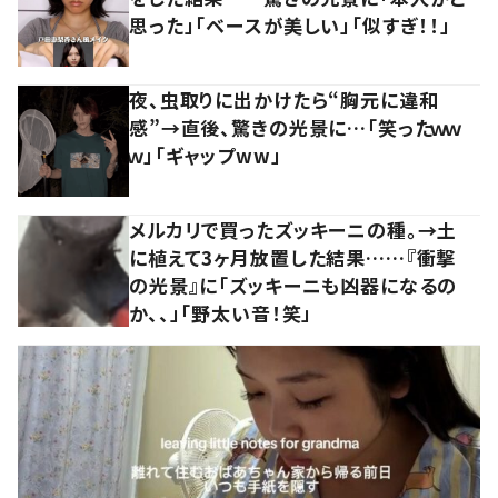
思った」「ベースが美しい」「似すぎ！！」
夜、虫取りに出かけたら“胸元に違和
感”→直後、驚きの光景に…「笑ったｗｗ
ｗ」「ギャップww」
メルカリで買ったズッキーニの種。→土
に植えて3ヶ月放置した結果……『衝撃
の光景』に「ズッキーニも凶器になるの
か、、」「野太い音！笑」