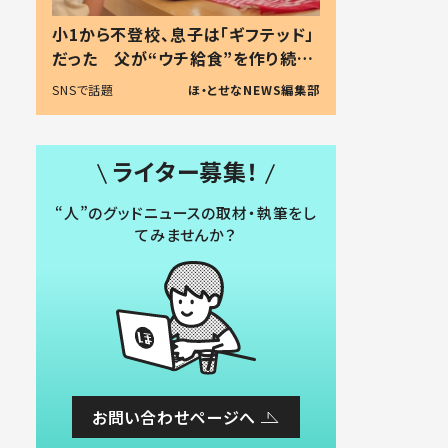
小1から不登校、息子は「ギフテッド」
だった 父が“ウチ給食”を作り続け
る理由とは #令和の親 #令和の子
SNSで話題
ほ・とせなNEWS編集部
ライター募集！
“人”のグッドニュースの取材・執筆をし
てみませんか？
お問い合わせページへ