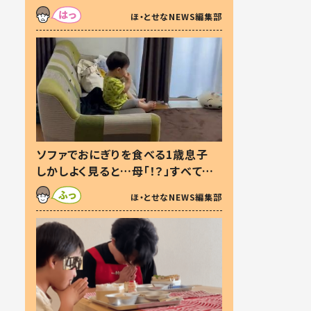
た本音とは
ほ・とせなNEWS編集部
ソファでおにぎりを食べる1歳息子
しかしよく見ると…母「！？」すべてを
察した母の投稿に「可愛いから許
ほ・とせなNEWS編集部
す！」「現行犯〜」