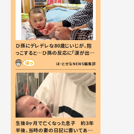
ひ孫にデレデレな80歳じいじが、抱
っこすると…ひ孫の反応に「涙が出ま
した」「可愛くて仕方ない」
ほ・とせなNEWS編集部
生後8ヶ月で亡くなった息子 約3年
半後、当時の妻の日記に書いてあっ