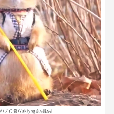
（ブイ）君（Yukiyngさん提供）