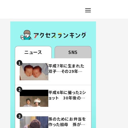
ニュース
SNS
平成7年に生まれた
双子…その29年後
の姿に「漫画みたい」
「素敵すぎる」
平成6年に撮った2シ
ョット 30年後の姿
に…「美男美女」「こ
んな夫婦になりた
い」
孫のためにお弁当を
作った祖母 孫が絶