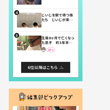
賛したお弁当に「美
味しそう」「お弁当す
ごい」
じいじを駅で待つ孫
たち じいじが来た
瞬間…！？「じいじイ
ケメン」「デレッデレ」
「嬉しくて可愛くてた
生後8ヶ月で亡くなっ
まらない」「幸せにな
た息子 約3年半
れる」
後、当時の妻の日記
に書いてあった本音
とは
6位以降はこちら