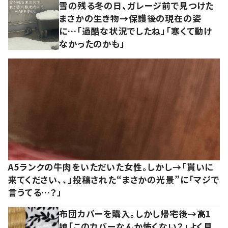
雪の残る冬の日、ガレージ前で見つけた
まさかの生き物→保護後の現在の姿
に…「過酷な状況でしたね」「寒くて動け
なかったのかも」
A5ランクの牛肉をいただいた女性。しかし→「貰いに
来てください、、」投稿された“まさかの光景”に「マジで
言うてる…？」
布団カバーを購入。しかし帰宅後→高1
娘「このカバーなんか怖くない？」よく見