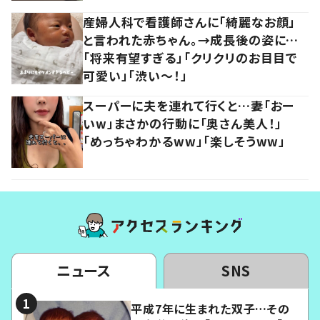
産婦人科で看護師さんに「綺麗なお顔」
と言われた赤ちゃん。→成長後の姿に…
「将来有望すぎる」「クリクリのお目目で
可愛い」「渋い～！」
スーパーに夫を連れて行くと…妻「おー
いw」まさかの行動に「奥さん美人！」
「めっちゃわかるww」「楽しそうww」
ニュース
SNS
平成7年に生まれた双子…その