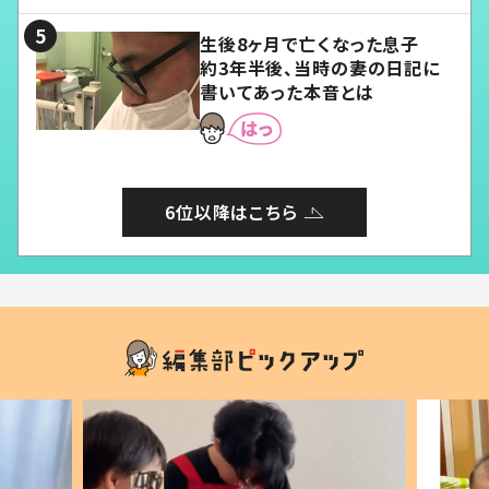
る」
生後8ヶ月で亡くなった息子
約3年半後、当時の妻の日記に
書いてあった本音とは
6位以降はこちら