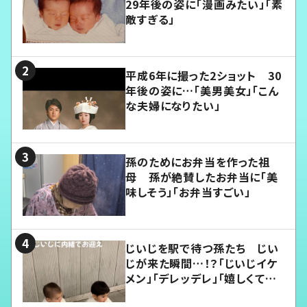
29年後の姿に「漫画みたい」「素
敵すぎる」
平成6年に撮った2ショット 30
年後の姿に…「美男美女」「こん
な夫婦になりたい」
孫のためにお弁当を作った祖
母 孫が絶賛したお弁当に「美
味しそう」「お弁当すごい」
じいじを駅で待つ孫たち じい
じが来た瞬間…！？「じいじイケ
メン」「デレッデレ」「嬉しくて可
愛くてたまらない」「幸せになれ