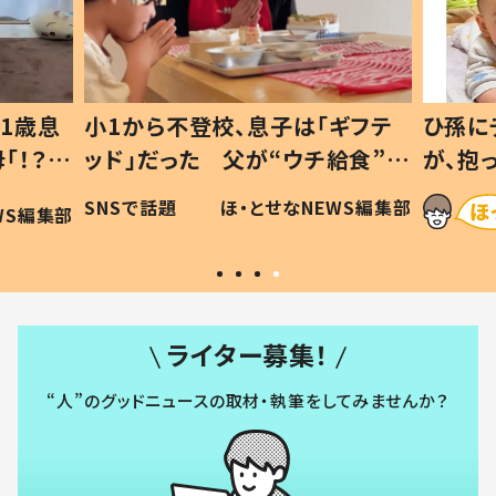
1歳息
小1から不登校、息子は「ギフテ
ひ孫に
「！？」
ッド」だった 父が“ウチ給食”を
が、抱
に「可愛
作り続ける理由とは #令和の親
「涙が
SNSで話題
ほ・とせなNEWS編集部
WS編集部
#令和の子
い」
ライター募集！
“人”のグッドニュースの取材・執筆をしてみませんか？