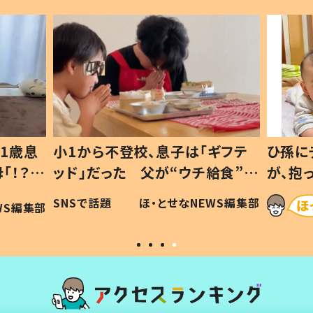
1歳息
小1から不登校、息子は「ギフテ
ひ孫に
「！？」
ッド」だった 父が“ウチ給食”を
が、抱
に「可愛
作り続ける理由とは #令和の親
「涙が
SNSで話題
ほ・とせなNEWS編集部
WS編集部
#令和の子
い」