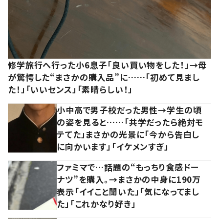
修学旅行へ行った小6息子「良い買い物をした！」→母
が驚愕した“まさかの購入品”に……「初めて見まし
た！」「いいセンス」「素晴らしい！」
小中高で男子校だった男性→学生の頃
の姿を見ると……「共学だったら絶対モ
テてた」まさかの光景に「今から告白し
に向かいます」「イケメンすぎ」
ファミマで…話題の“もっちり食感ドー
ナツ”を購入。→まさかの中身に190万
表示「イイこと聞いた」「気になってまし
た」「これかなり好き」