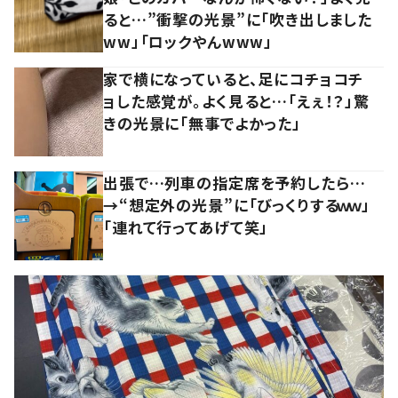
ると…”衝撃の光景”に「吹き出しました
ww」「ロックやんwww」
家で横になっていると、足にコチョコチ
ョした感覚が。よく見ると…「えぇ！？」驚
きの光景に「無事でよかった」
出張で…列車の指定席を予約したら…
→“想定外の光景”に「びっくりするｗｗ」
「連れて行ってあげて笑」