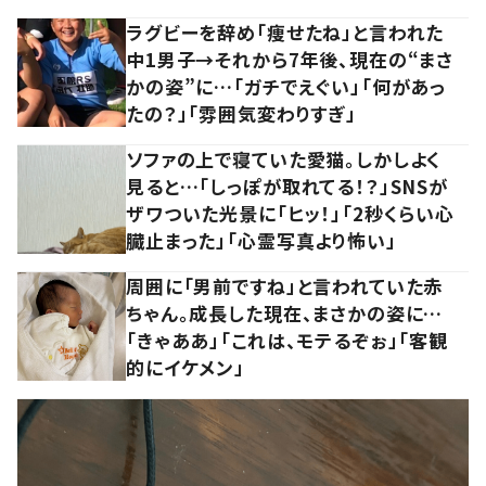
ラグビーを辞め「痩せたね」と言われた
中1男子→それから7年後、現在の“まさ
かの姿”に…「ガチでえぐい」「何があっ
たの？」「雰囲気変わりすぎ」
ソファの上で寝ていた愛猫。しかしよく
見ると…「しっぽが取れてる！？」SNSが
ザワついた光景に「ヒッ！」「2秒くらい心
臓止まった」「心霊写真より怖い」
周囲に「男前ですね」と言われていた赤
ちゃん。成長した現在、まさかの姿に…
「きゃああ」「これは、モテるぞぉ」「客観
的にイケメン」