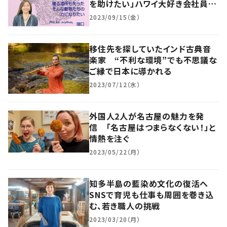
を助けたい」ハワイ大好き会社員の
挑戦
2023/09/15（金）
移住先を探していたインド古典音
楽家 “不利な環境”でも不思議な
ご縁で日本に導かれる
2023/07/12（水）
外国人2人が名古屋の魅力を発
信 「名古屋はつまらなくない！」と
情熱を注ぐ
2023/05/22（月）
知多半島の藍染め文化の復活へ
SNSで育児も仕事も周囲を巻き込
む、若き職人の挑戦
2023/03/20（月）