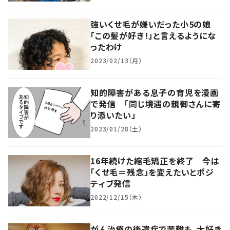
強いくせ毛が嫌いだった小5の娘
「この髪が好き！」と言えるようにな
ったわけ
2023/02/13（月）
知的障害がある息子の育児を漫画
で発信 「同じ境遇の親御さんに寄
り添いたい」
2023/01/28（土）
16年続けた縮毛矯正を終了 今は
「くせ毛＝残念」を変えたいとポジ
ティブ発信
2022/12/15（木）
がん治療の後遺症で苦難も、大好き