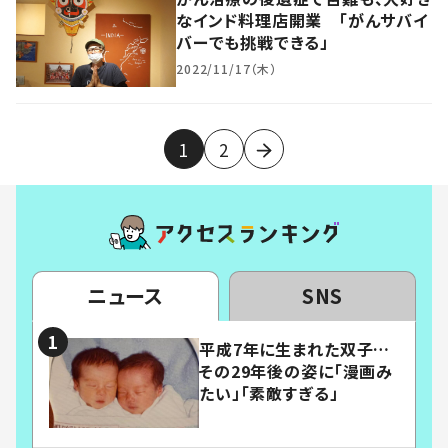
なインド料理店開業 「がんサバイ
バーでも挑戦できる」
2022/11/17（木）
1
2
ニュース
SNS
平成7年に生まれた双子…
その29年後の姿に「漫画み
たい」「素敵すぎる」