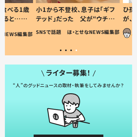
べる1歳
小1から不登校、息子は「ギフ
ひ孫にデ
と…母
テッド」だった 父が“ウチ給
が、抱っ
母の投稿
食”を作り続ける理由とは #令
に「涙が
SNSで話題
ほ・とせなNEWS編集部
EWS編集部
「現行
和の親 #令和の子
方ない」
ライター募集！
“人”のグッドニュースの取材・執筆をしてみませんか？