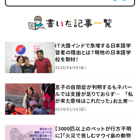
IT大国インドで急増する日本語学
習者の理由とは？現地の日本語学
校を取材！
2025/04/09（水）
息子の自閉症が判明するもネパー
ルでは支援が足りておらず… 「私
が来た意味はこれだった」お土産屋
の日本人女性が障がい者支援へ
2024/02/18（日）
【3000匹以上のペットが行方不明
に】「火災で苦しむマウイ島の動物