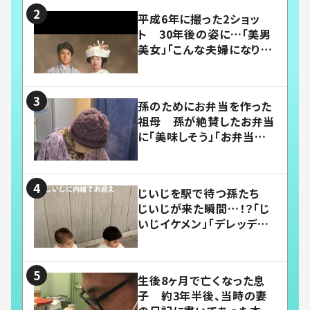
平成6年に撮った2ショッ
ト 30年後の姿に…「美男
美女」「こんな夫婦になりた
い」
孫のためにお弁当を作った
祖母 孫が絶賛したお弁当
に「美味しそう」「お弁当すご
い」
じいじを駅で待つ孫たち
じいじが来た瞬間…！？「じ
いじイケメン」「デレッデレ」
「嬉しくて可愛くてたまらな
い」「幸せになれる」
生後8ヶ月で亡くなった息
子 約3年半後、当時の妻