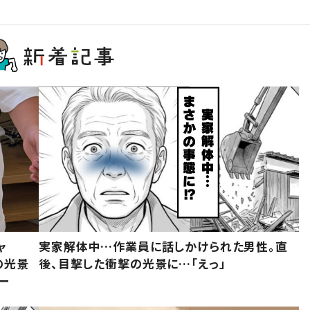
ャ
実家解体中…作業員に話しかけられた男性。直
の光景
後、目撃した衝撃の光景に…「えっ」
ー