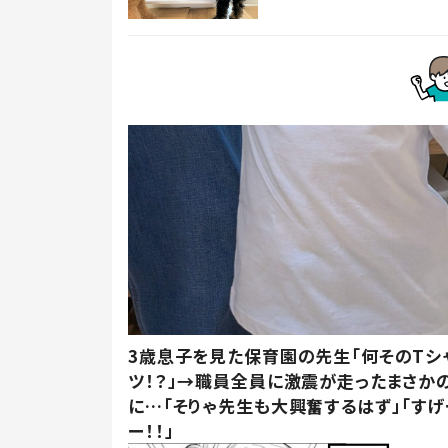
3歳息子を見た保育園の先生「何そのTシ
ツ！？」→職員全員に激震が走ったまさか
に…「そりゃ先生も大興奮するはず」「すげ
ー！！」