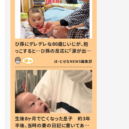
ひ孫にデレデレな80歳じいじが、抱
っこすると…ひ孫の反応に「涙が出ま
した」「可愛くて仕方ない」
ほ・とせなNEWS編集部
生後8ヶ月で亡くなった息子 約3年
半後、当時の妻の日記に書いてあっ