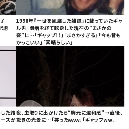
息子
1998年『一世を風靡した雑誌』に載っていたギャ
配慮
ル男。闘病を経て転身した現在の”まさかの
姿”に…「ギャップ！！」「まさかすぎる」「今も昔も
かっこいい」「素晴らしい」
をした結
夜、虫取りに出かけたら“胸元に違和感”→直後、
ベースが
驚きの光景に…「笑ったｗｗｗ」「ギャップww」