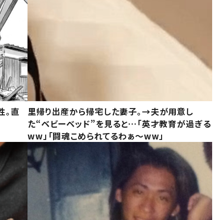
性。直
里帰り出産から帰宅した妻子。→夫が用意し
た“ベビーベッド”を見ると…「英才教育が過ぎる
ww」「闘魂こめられてるわぁ～ww」