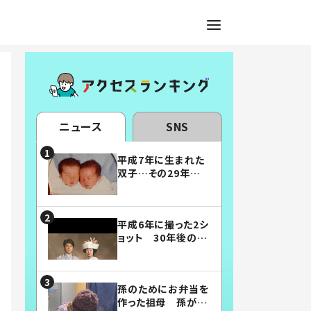
ニュース
SNS
平成7年に生まれた
双子…その29年後
の姿に「漫画みたい」
「素敵すぎる」
平成6年に撮った2シ
ョット 30年後の姿
に…「美男美女」「こ
んな夫婦になりた
い」
孫のためにお弁当を
作った祖母 孫が絶