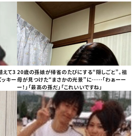
植えて3
20歳の孫娘が帰省のたびにする“隠しごと”。祖
ズッキー
母が見つけた“まさかの光景”に……「わぁーー
ー！」「最高の孫だ」「これいいですね」