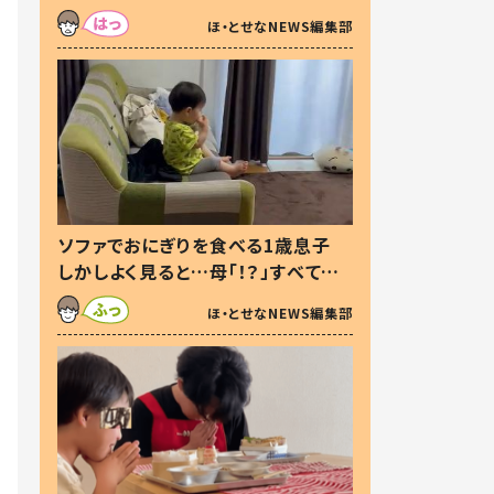
た本音とは
ほ・とせなNEWS編集部
ソファでおにぎりを食べる1歳息子
しかしよく見ると…母「！？」すべてを
察した母の投稿に「可愛いから許
ほ・とせなNEWS編集部
す！」「現行犯〜」