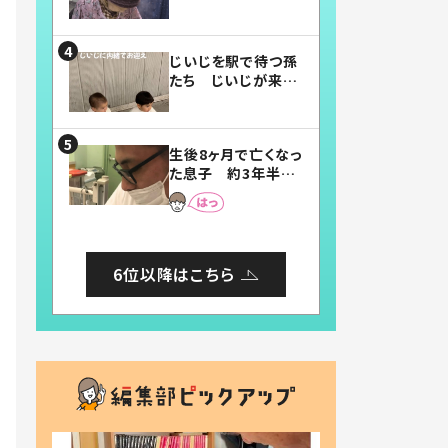
賛したお弁当に「美
味しそう」「お弁当す
ごい」
じいじを駅で待つ孫
たち じいじが来た
瞬間…！？「じいじイ
ケメン」「デレッデレ」
「嬉しくて可愛くてた
生後8ヶ月で亡くなっ
まらない」「幸せにな
た息子 約3年半
れる」
後、当時の妻の日記
に書いてあった本音
とは
6位以降はこちら