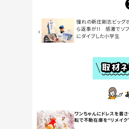
憧れの新庄剛志ビッグ
ら返事が!! 感激でソ
にダイブした小学生
ワンちゃんにドレスを着さ
転で不動在庫を“リメイク