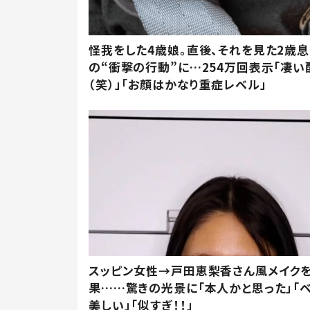
怪我をした4歳娘。直後、それを見た2歳
の“衝撃の行動”に…254万回表示「凄い
（笑）」「お顔はかなり重症レベル」
スッピン女性→戸田恵梨香さん風メイク
果……驚きの光景に「本人かと思った」「
美しい」「似すぎ！！」