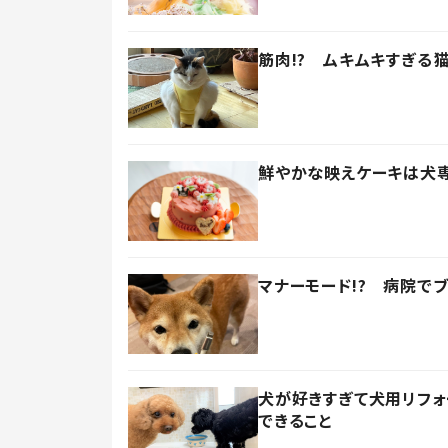
筋肉!? ムキムキすぎる
鮮やかな映えケーキは犬
マナーモード!? 病院で
犬が好きすぎて犬用リフォ
できること