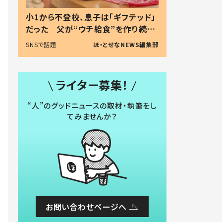
小1から不登校、息子は「ギフテッド」
だった 父が“ウチ給食”を作り続け
る理由とは #令和の親 #令和の子
SNSで話題
ほ・とせなNEWS編集部
ライター募集！
“人”のグッドニュースの取材・執筆をし
てみませんか？
お問い合わせページへ