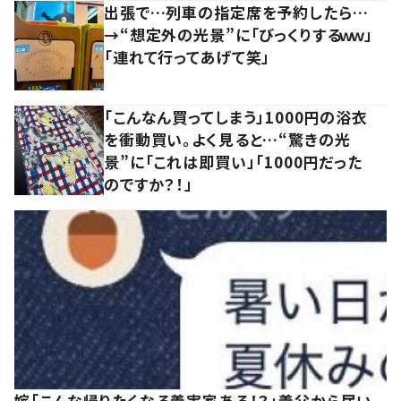
出張で…列車の指定席を予約したら…
→“想定外の光景”に「びっくりするｗｗ」
「連れて行ってあげて笑」
「こんなん買ってしまう」1000円の浴衣
を衝動買い。よく見ると…“驚きの光
景”に「これは即買い」「1000円だった
のですか？！」
嫁「こんな帰りたくなる義実家ある！？」義父から届い