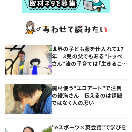
世界の子ども服を仕入れて17
年 3児の父でもある“トッペ
さん”流の子育ては「生きること
を楽しむ」を大切に
廃材使う“エコアート”で注目
の綾海さん 伝えるのは課題
ではなく人の思い
“eスポーツ×英会話”で学びを