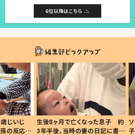
6位以降はこちら
いじ
生後8ヶ月で亡くなった息子 約
ソファ
の反応に
3年半後、当時の妻の日記に書い
子 し