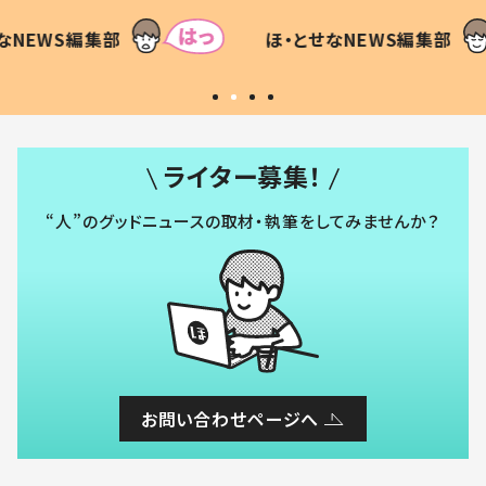
て仕方な
てあった本音とは
すべて
WS編集部
ほ・とせなNEWS編集部
いから
ライター募集！
“人”のグッドニュースの取材・執筆をしてみませんか？
お問い合わせページへ