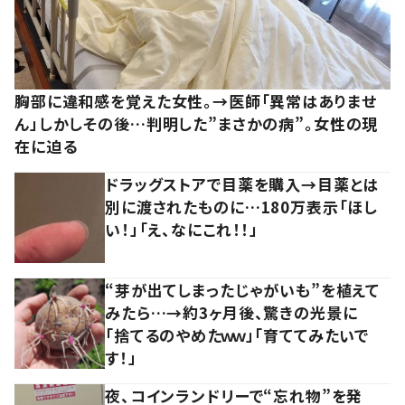
胸部に違和感を覚えた女性。→医師「異常はありませ
ん」しかしその後…判明した”まさかの病”。女性の現
在に迫る
ドラッグストアで目薬を購入→目薬とは
別に渡されたものに…180万表示「ほし
い！」「え、なにこれ！！」
“芽が出てしまったじゃがいも”を植えて
みたら…→約3ヶ月後、驚きの光景に
「捨てるのやめたｗｗ」「育ててみたいで
す！」
夜、コインランドリーで“忘れ物”を発