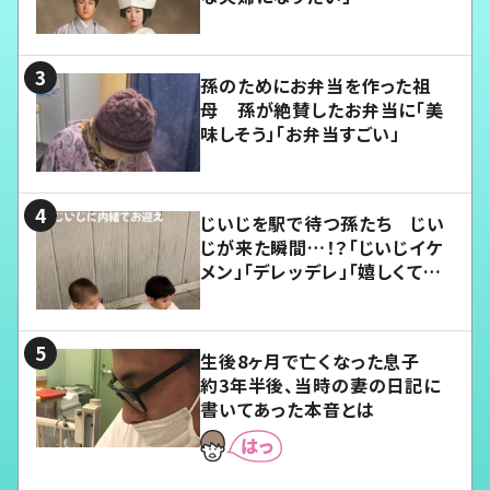
孫のためにお弁当を作った祖
母 孫が絶賛したお弁当に「美
味しそう」「お弁当すごい」
じいじを駅で待つ孫たち じい
じが来た瞬間…！？「じいじイケ
メン」「デレッデレ」「嬉しくて可
愛くてたまらない」「幸せになれ
る」
生後8ヶ月で亡くなった息子
約3年半後、当時の妻の日記に
書いてあった本音とは