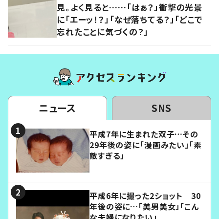
見。よく見ると……「はぁ？」衝撃の光景
に「エーッ！？」「なぜ落ちてる？」「どこで
忘れたことに気づくの？」
ニュース
SNS
平成7年に生まれた双子…その
29年後の姿に「漫画みたい」「素
敵すぎる」
平成6年に撮った2ショット 30
年後の姿に…「美男美女」「こん
な夫婦になりたい」