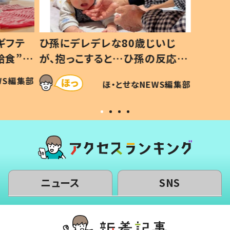
いじ
生後8ヶ月で亡くなった息子 約
ソファ
の反応に
3年半後、当時の妻の日記に書い
子 し
て仕方な
てあった本音とは
すべて
WS編集部
ほ・とせなNEWS編集部
いから
ニュース
SNS