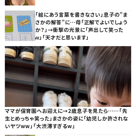
「絵にあう言葉を書きなさい」息子の”ま
さかの解答”に…母「正解でよいでしょう
か？」→衝撃の光景に「声出して笑った
ｗ」「天才だと思います」
ママが保育園へお迎えに→2歳息子を見たら……「先
生とめっちゃ笑った」まさかの姿に「幼児しか許されな
いヤツww」「大渋滞すぎるw」