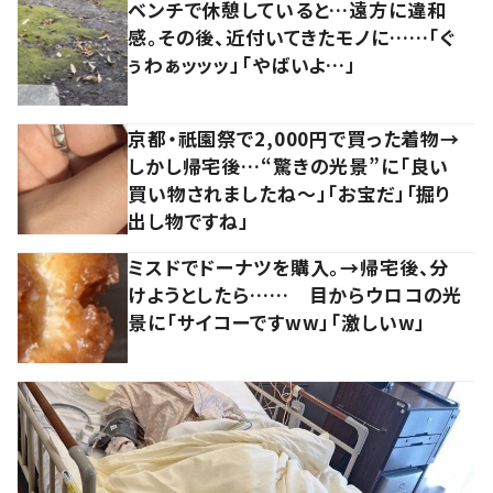
ベンチで休憩していると…遠方に違和
感。その後、近付いてきたモノに……「ぐ
ぅわぁッッッ」「やばいよ…」
京都・祇園祭で2,000円で買った着物→
しかし帰宅後…“驚きの光景”に「良い
買い物されましたね～」「お宝だ」「掘り
出し物ですね」
ミスドでドーナツを購入。→帰宅後、分
けようとしたら…… 目からウロコの光
景に「サイコーですww」「激しいw」