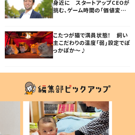
身近に スタートアップCEOが
挑む、ゲーム時間の「価値変容」
とは
こたつが猫で満員状態！ 飼い
主こだわりの温度「弱」設定でぽ
っかぽか～♪