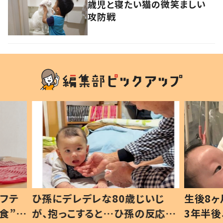
歳児と寝たい猫の微笑ましい
攻防戦
いじ
生後8ヶ月で亡くなった息子 約
ソファ
の反応に
3年半後、当時の妻の日記に書い
子 し