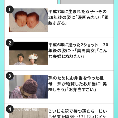
平成7年に生まれた双子…その
29年後の姿に「漫画みたい」「素
敵すぎる」
平成6年に撮った2ショット 30
年後の姿に…「美男美女」「こん
な夫婦になりたい」
孫のためにお弁当を作った祖
母 孫が絶賛したお弁当に「美
味しそう」「お弁当すごい」
じいじを駅で待つ孫たち じい
じが来た瞬間…！？「じいじイケ