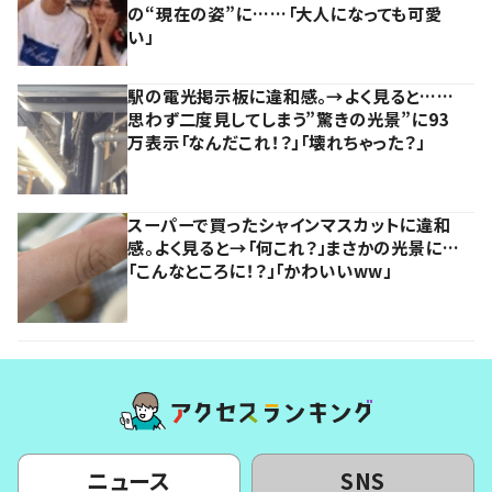
の“現在の姿”に……「大人になっても可愛
い」
駅の電光掲示板に違和感。→よく見ると……
思わず二度見してしまう”驚きの光景”に93
万表示「なんだこれ！？」「壊れちゃった？」
スーパーで買ったシャインマスカットに違和
感。よく見ると→「何これ？」まさかの光景に…
「こんなところに！？」「かわいいww」
ニュース
SNS