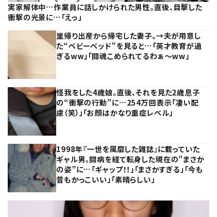
実家解体中…作業員に話しかけられた男性。直後、目撃した
衝撃の光景に…「えっ」
里帰り出産から帰宅した妻子。→夫が用意し
た“ベビーベッド”を見ると…「英才教育が過
ぎるww」「闘魂こめられてるわぁ～ww」
怪我をした4歳娘。直後、それを見た2歳息子
の“衝撃の行動”に…254万回表示「凄い配
慮（笑）」「お顔はかなり重症レベル」
1998年『一世を風靡した雑誌』に載っていた
ギャル男。闘病を経て転身した現在の”まさか
の姿”に…「ギャップ！！」「まさかすぎる」「今も
昔もかっこいい」「素晴らしい」