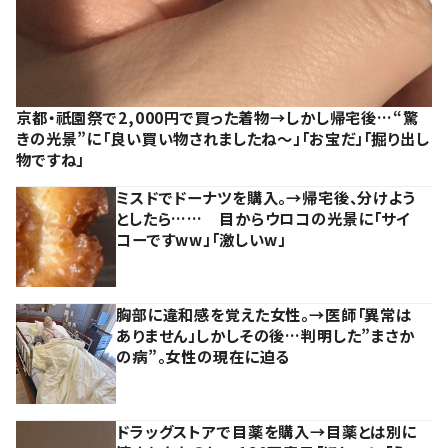
京都・祇園祭で2,000円で買った着物→しかし帰宅後…“驚
きの光景”に「良い買い物されましたね～」「お宝だ」「掘り出し
物ですね」
ミスドでドーナツを購入。→帰宅後、分けよう
としたら…… 目からウロコの光景に「サイ
コーですww」「激しいw」
胸部に違和感を覚えた女性。→医師「異常は
ありません」しかしその後…判明した”まさか
の病”。女性の現在に迫る
ドラッグストアで目薬を購入→目薬とは別に