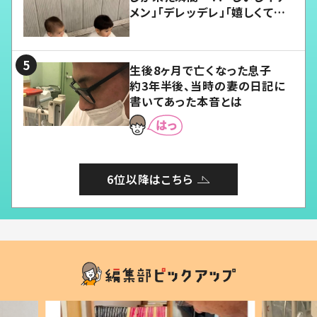
メン」「デレッデレ」「嬉しくて可
愛くてたまらない」「幸せになれ
る」
生後8ヶ月で亡くなった息子
約3年半後、当時の妻の日記に
書いてあった本音とは
6位以降はこちら