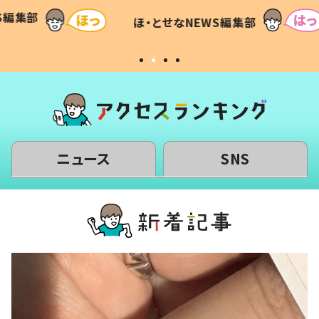
て仕方な
てあった本音とは
すべて
WS編集部
ほ・とせなNEWS編集部
いから
ニュース
SNS