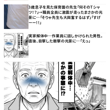
3歳息子を見た保育園の先生「何そのTシャ
ツ！？」→職員全員に激震が走ったまさかの光
景に…「そりゃ先生も大興奮するはず」「すげ
ーー！！」
実家解体中…作業員に話しかけられた男性。
直後、目撃した衝撃の光景に…「えっ」