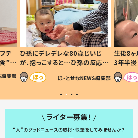
いじ
生後8ヶ月で亡くなった息子 約
ソファ
の反応に
3年半後、当時の妻の日記に書い
子 し
て仕方な
てあった本音とは
すべて
WS編集部
ほ・とせなNEWS編集部
いから
ライター募集！
“人”のグッドニュースの取材・執筆をしてみませんか？