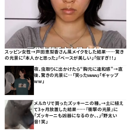
スッピン女性→戸田恵梨香さん風メイクをした結果……驚き
の光景に「本人かと思った」「ベースが美しい」「似すぎ！！」
夜、虫取りに出かけたら“胸元に違和感”→直
後、驚きの光景に…「笑ったｗｗｗ」「ギャップ
ww」
メルカリで買ったズッキーニの種。→土に植え
て3ヶ月放置した結果……『衝撃の光景』に
「ズッキーニも凶器になるのか、、」「野太い
音！笑」