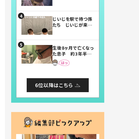
賛したお弁当に「美
味しそう」「お弁当す
ごい」
じいじを駅で待つ孫
たち じいじが来た
瞬間…！？「じいじイ
ケメン」「デレッデレ」
「嬉しくて可愛くてた
生後8ヶ月で亡くなっ
まらない」「幸せにな
た息子 約3年半
れる」
後、当時の妻の日記
に書いてあった本音
とは
6位以降はこちら