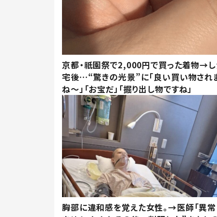
京都・祇園祭で2,000円で買った着物→
宅後…“驚きの光景”に「良い買い物され
ね～」「お宝だ」「掘り出し物ですね」
胸部に違和感を覚えた女性。→医師「異常