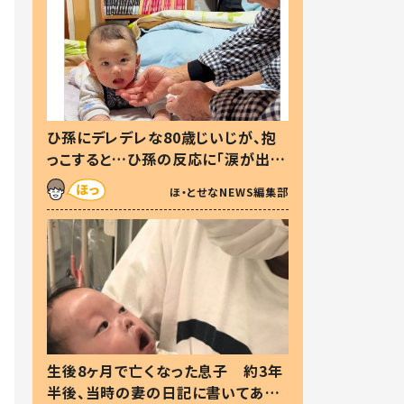
ひ孫にデレデレな80歳じいじが、抱
っこすると…ひ孫の反応に「涙が出ま
した」「可愛くて仕方ない」
ほ・とせなNEWS編集部
生後8ヶ月で亡くなった息子 約3年
半後、当時の妻の日記に書いてあっ