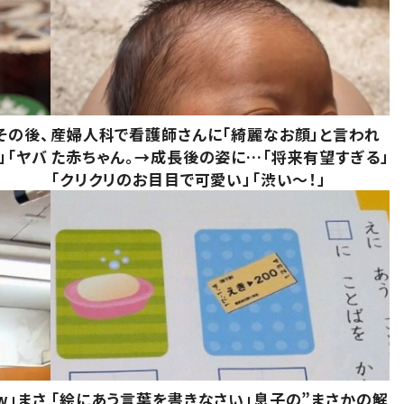
その後、
産婦人科で看護師さんに「綺麗なお顔」と言われ
」「ヤバ
た赤ちゃん。→成長後の姿に…「将来有望すぎる」
「クリクリのお目目で可愛い」「渋い～！」
w」まさ
「絵にあう言葉を書きなさい」息子の”まさかの解