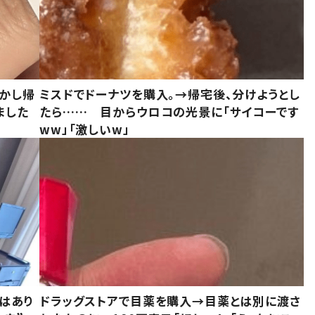
しかし帰
ミスドでドーナツを購入。→帰宅後、分けようとし
ました
たら…… 目からウロコの光景に「サイコーです
ww」「激しいw」
はあり
ドラッグストアで目薬を購入→目薬とは別に渡さ