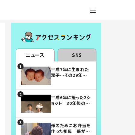
ニュース
SNS
平成7年に生まれた
双子…その29年後
の姿に「漫画みたい」
「素敵すぎる」
平成6年に撮った2シ
ョット 30年後の姿
に…「美男美女」「こ
んな夫婦になりた
い」
孫のためにお弁当を
作った祖母 孫が絶