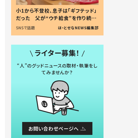
小1から不登校、息子は「ギフテッド」
だった 父が“ウチ給食”を作り続け
る理由とは #令和の親 #令和の子
SNSで話題
ほ・とせなNEWS編集部
ライター募集！
“人”のグッドニュースの取材・執筆をし
てみませんか？
お問い合わせページへ