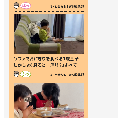
た本音とは
ほ・とせなNEWS編集部
ソファでおにぎりを食べる1歳息子
しかしよく見ると…母「！？」すべてを
察した母の投稿に「可愛いから許
ほ・とせなNEWS編集部
す！」「現行犯〜」