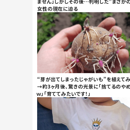
ません」しかしその後…判明した”まさかの
女性の現在に迫る
“芽が出てしまったじゃがいも”を植えて
→約3ヶ月後、驚きの光景に「捨てるのや
ｗ」「育ててみたいです！」