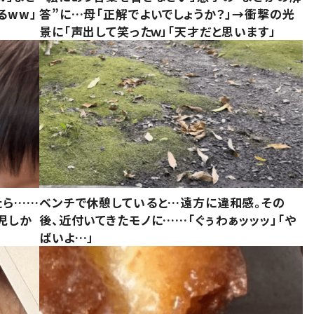
るww」
答”に…母「正解でよいでしょうか？」→衝撃の光
景に「声出して笑ったｗ」「天才だと思います」
たら……
ベンチで休憩していると…遠方に違和感。その
児しか
後、近付いてきたモノに……「ぐぅわぁッッッ」「や
ばいよ…」