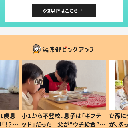
6位以降はこちら
1歳息
小1から不登校、息子は「ギフテ
ひ孫に
「！？」
ッド」だった 父が“ウチ給食”を
が、抱