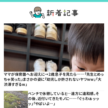
ママが保育園へお迎えに→2歳息子を見たら……「先生とめっ
ちゃ笑った」まさかの姿に「幼児しか許されないヤツww」「大
渋滞すぎるw」
ベンチで休憩していると…遠方に違和感。そ
の後、近付いてきたモノに……「ぐぅわぁッッ
ッ」「やばいよ…」