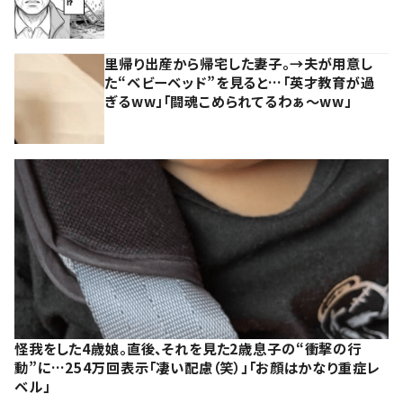
里帰り出産から帰宅した妻子。→夫が用意し
た“ベビーベッド”を見ると…「英才教育が過
ぎるww」「闘魂こめられてるわぁ～ww」
怪我をした4歳娘。直後、それを見た2歳息子の“衝撃の行
動”に…254万回表示「凄い配慮（笑）」「お顔はかなり重症レ
ベル」