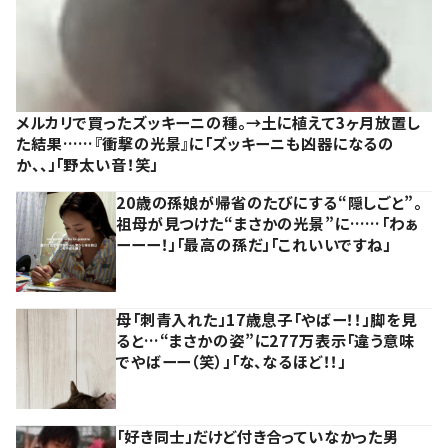
メルカリで買ったズッキーニの種。→土に植えて3ヶ月放置し
た結果……『衝撃の光景』に「ズッキーニも凶器になるの
か、、」「野太い音！笑」
20歳の孫娘が帰省のたびにする“隠しごと”。
祖母が見つけた“まさかの光景”に……「わぁ
ーーー！」「最高の孫だ」「これいいですね」
母「刺青入れた」17歳息子「やばー！！」脚を見
ると…“まさかの姿”に277万表示「違う意味
でやばーー（笑）」「な、なるほど！！」
「好き同士」だけど付き合っていなかった男