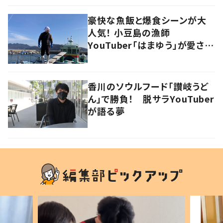
豪快な魚飯と爆食シーンが大
人気！ 小豆島の漁師
YouTuber「はまゆう」が愛され
るワケ
香川のソウルフード「讃岐うど
ん」で勝負！ 脱サラYouTuber
が語る夢