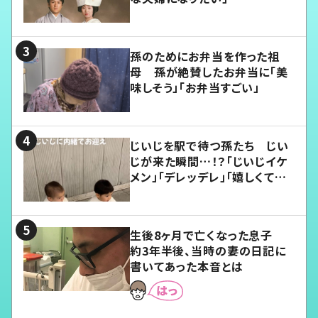
孫のためにお弁当を作った祖
母 孫が絶賛したお弁当に「美
味しそう」「お弁当すごい」
じいじを駅で待つ孫たち じい
じが来た瞬間…！？「じいじイケ
メン」「デレッデレ」「嬉しくて可
愛くてたまらない」「幸せになれ
る」
生後8ヶ月で亡くなった息子
約3年半後、当時の妻の日記に
書いてあった本音とは