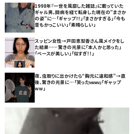
1998年『一世を風靡した雑誌』に載っていた
ギャル男。闘病を経て転身した現在の”まさか
の姿”に…「ギャップ！！」「まさかすぎる」「今も
昔もかっこいい」「素晴らしい」
スッピン女性→戸田恵梨香さん風メイクをし
た結果……驚きの光景に「本人かと思った」
「ベースが美しい」「似すぎ！！」
夜、虫取りに出かけたら“胸元に違和感”→直
後、驚きの光景に…「笑ったｗｗｗ」「ギャップ
ww」