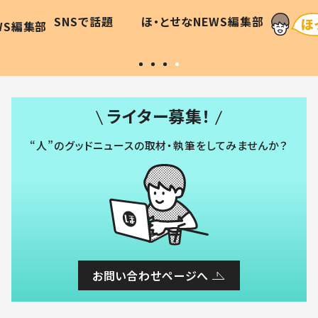
に「可愛
作り続ける理由とは #令和の親
「涙が
SNSで話題
ほ・とせなNEWS編集部
WS編集部
#令和の子
い」
ライター募集！
“人”のグッドニュースの取材・執筆をしてみませんか？
お問い合わせページへ