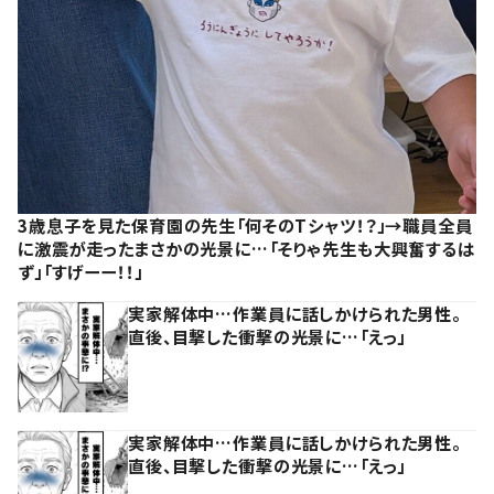
3歳息子を見た保育園の先生「何そのTシャツ！？」→職員全員
に激震が走ったまさかの光景に…「そりゃ先生も大興奮するは
ず」「すげーー！！」
実家解体中…作業員に話しかけられた男性。
直後、目撃した衝撃の光景に…「えっ」
実家解体中…作業員に話しかけられた男性。
直後、目撃した衝撃の光景に…「えっ」