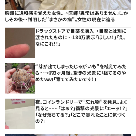
胸部に違和感を覚えた女性。→医師「異常はありません」しか
しその後…判明した”まさかの病”。女性の現在に迫る
ドラッグストアで目薬を購入→目薬とは別に
渡されたものに…180万表示「ほしい！」「え、
なにこれ！！」
“芽が出てしまったじゃがいも”を植えてみた
ら…→約3ヶ月後、驚きの光景に「捨てるのや
めたｗｗ」「育ててみたいです！」
夜、コインランドリーで“忘れ物”を発見。よく
見ると……「はぁ？」衝撃の光景に「エーッ！？」
「なぜ落ちてる？」「どこで忘れたことに気づく
の？」