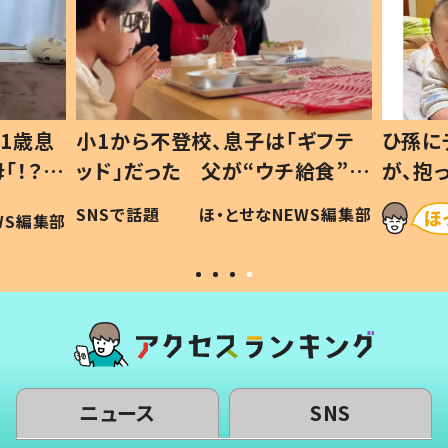
1歳息
小1から不登校、息子は「ギフテ
ひ孫に
「！？」
ッド」だった 父が“ウチ給食”を
が、抱
に「可愛
作り続ける理由とは #令和の親
「涙が
SNSで話題
ほ・とせなNEWS編集部
WS編集部
#令和の子
い」
ニュース
SNS