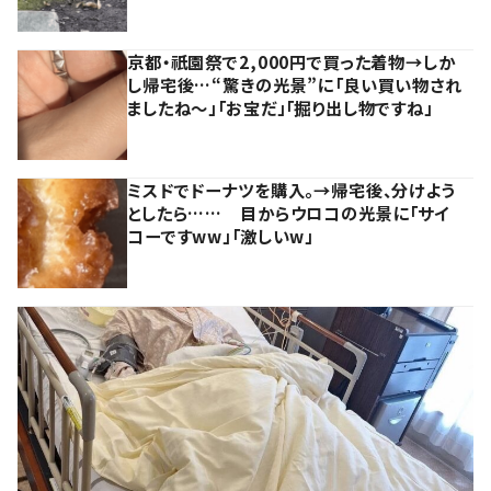
京都・祇園祭で2,000円で買った着物→しか
し帰宅後…“驚きの光景”に「良い買い物され
ましたね～」「お宝だ」「掘り出し物ですね」
ミスドでドーナツを購入。→帰宅後、分けよう
としたら…… 目からウロコの光景に「サイ
コーですww」「激しいw」