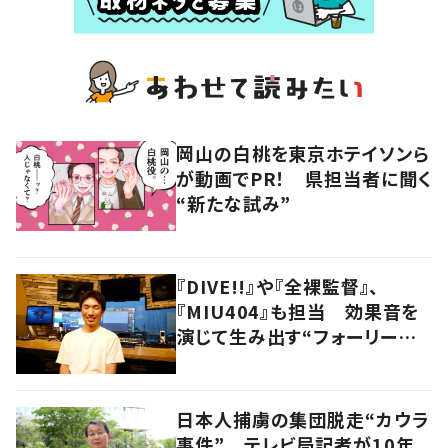
岡山の白桃を東京ホテイソンら
が動画でPR！ 県担当者に聞く
“新たな試み”
『DIVE!!』や『全裸監督』、
『MIU404』も担当 効果音を
演じて生み出す“フォーリーア
ーティスト“の職人技
日本人捕虜の集団脱走“カウラ
事件” テレビ局記者が10年