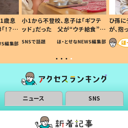
1歳息
小1から不登校、息子は「ギフテ
ひ孫に
「！？」
ッド」だった 父が“ウチ給食”を
が、抱
に「可愛
作り続ける理由とは #令和の親
「涙が
SNSで話題
ほ・とせなNEWS編集部
WS編集部
#令和の子
い」
ニュース
SNS