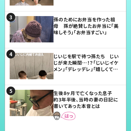
孫のためにお弁当を作った祖
母 孫が絶賛したお弁当に「美
味しそう」「お弁当すごい」
じいじを駅で待つ孫たち じい
じが来た瞬間…！？「じいじイケ
メン」「デレッデレ」「嬉しくて可
愛くてたまらない」「幸せになれ
る」
生後8ヶ月で亡くなった息子
約3年半後、当時の妻の日記に
書いてあった本音とは