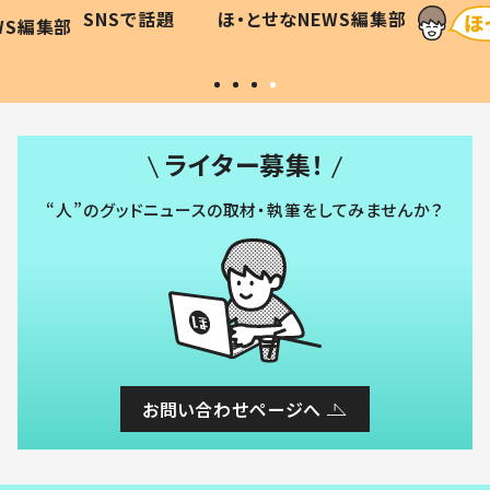
に「可愛
作り続ける理由とは #令和の親
「涙が
SNSで話題
ほ・とせなNEWS編集部
WS編集部
#令和の子
い」
ライター募集！
“人”のグッドニュースの取材・執筆をしてみませんか？
お問い合わせページへ