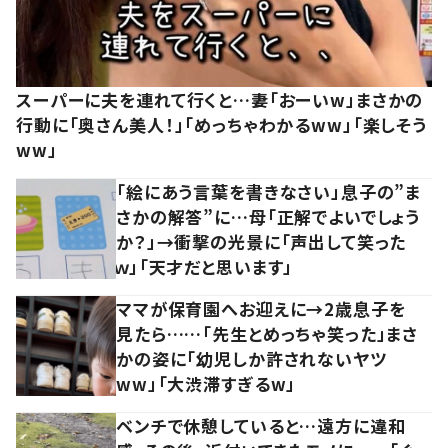
スーパーに夫を連れて行くと…妻「おーいw」まさかの
行動に「奥さん美人！」「めっちゃわかるww」「楽しそう
ww」
「絵にあう言葉を書きなさい」息子の”ま
さかの解答”に…母「正解でよいでしょう
か？」→衝撃の光景に「声出して笑った
ｗ」「天才だと思います」
ママが保育園へお迎えに→2歳息子を
見たら……「先生とめっちゃ笑った」まさ
かの姿に「幼児しか許されないヤツ
ww」「大渋滞すぎるw」
ベンチで休憩していると…遠方に違和