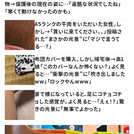
物→保護後の現在の姿に…「過酷な状況でしたね」
「寒くて動けなかったのかも」
A5ランクの牛肉をいただいた女性。し
かし→「貰いに来てください、、」投稿さ
れた“まさかの光景”に「マジで言うて
る…？」
布団カバーを購入。しかし帰宅後→高1
娘「このカバーなんか怖くない？」よく見
ると…”衝撃の光景”に「吹き出しました
ww」「ロックやんwww」
家で横になっていると、足にコチョコチ
ョした感覚が。よく見ると…「えぇ！？」驚
きの光景に「無事でよかった」