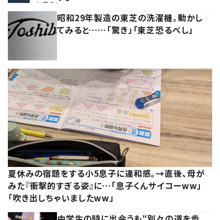
昭和29年製造の東芝の洗濯機。動かし
てみると……「驚き」「東芝恐るべし」
夏休みの宿題をする小5息子に違和感。→直後、母が
みた『衝撃的すぎる姿』に…「息子くんサイコーww」
「吹き出しちゃいましたww」
中学生の時に出会うも“別々の道を歩