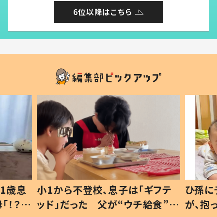
6位以降はこちら
1歳息
小1から不登校、息子は「ギフテ
ひ孫に
「！？」
ッド」だった 父が“ウチ給食”を
が、抱