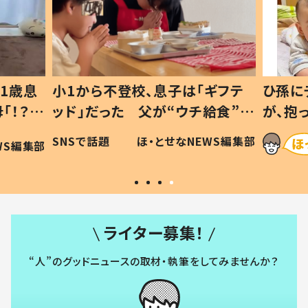
1歳息
小1から不登校、息子は「ギフテ
ひ孫に
「！？」
ッド」だった 父が“ウチ給食”を
が、抱
に「可愛
作り続ける理由とは #令和の親
「涙が
SNSで話題
ほ・とせなNEWS編集部
WS編集部
#令和の子
い」
ライター募集！
“人”のグッドニュースの取材・執筆をしてみませんか？