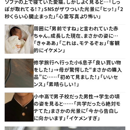
ソファの上で寝ていた愛猫。しかしよく見ると…「しっ
ぽが取れてる！？」SNSがザワついた光景に「ヒッ！」「2
秒くらい心臓止まった」「心霊写真より怖い」
周囲に「男前ですね」と言われていた赤
ちゃん。成長した現在、まさかの姿に…
「きゃああ」「これは、モテるぞぉ」「客観
的にイケメン」
修学旅行へ行った小6息子「良い買い物
をした！」→母が驚愕した“まさかの購入
品”に……「初めて見ました！」「いいセ
ンス」「素晴らしい！」
小中高で男子校だった男性→学生の頃
の姿を見ると……「共学だったら絶対モ
テてた」まさかの光景に「今から告白し
に向かいます」「イケメンすぎ」