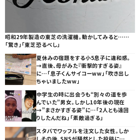
昭和29年製造の東芝の洗濯機。動かしてみると……
「驚き」「東芝恐るべし」
夏休みの宿題をする小5息子に違和感。
→直後、母がみた『衝撃的すぎる姿』
に…「息子くんサイコーww」「吹き出し
ちゃいましたww」
中学生の時に出会うも“別々の道を歩
んでいた”男女。しかし10年後の現在
→”まさかすぎる姿”に…「2人とも遠回
りしたんだね」「素敵過ぎる」
スタバでワッフルを注文した女性。しか
しその後、SNSが騒然とした投稿に…