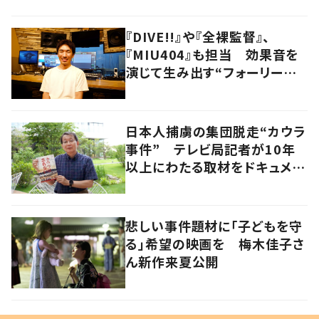
『DIVE!!』や『全裸監督』、
『MIU404』も担当 効果音を
演じて生み出す“フォーリーア
ーティスト“の職人技
日本人捕虜の集団脱走“カウラ
事件” テレビ局記者が10年
以上にわたる取材をドキュメン
タリー映画化
悲しい事件題材に「子どもを守
る」希望の映画を 梅木佳子さ
ん新作来夏公開