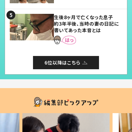
る」
生後8ヶ月で亡くなった息子
約3年半後、当時の妻の日記に
書いてあった本音とは
6位以降はこちら