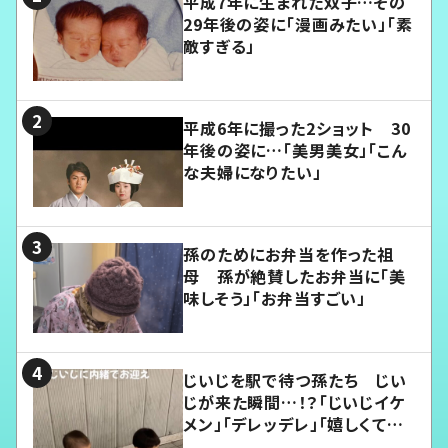
平成7年に生まれた双子…その
29年後の姿に「漫画みたい」「素
敵すぎる」
平成6年に撮った2ショット 30
年後の姿に…「美男美女」「こん
な夫婦になりたい」
孫のためにお弁当を作った祖
母 孫が絶賛したお弁当に「美
味しそう」「お弁当すごい」
じいじを駅で待つ孫たち じい
じが来た瞬間…！？「じいじイケ
メン」「デレッデレ」「嬉しくて可
愛くてたまらない」「幸せになれ