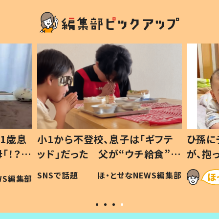
1歳息
小1から不登校、息子は「ギフテ
ひ孫に
「！？」
ッド」だった 父が“ウチ給食”を
が、抱
に「可愛
作り続ける理由とは #令和の親
「涙が
SNSで話題
ほ・とせなNEWS編集部
WS編集部
#令和の子
い」