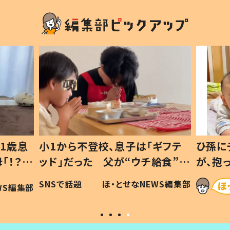
1歳息
小1から不登校、息子は「ギフテ
ひ孫に
「！？」
ッド」だった 父が“ウチ給食”を
が、抱
に「可愛
作り続ける理由とは #令和の親
「涙が
SNSで話題
ほ・とせなNEWS編集部
WS編集部
#令和の子
い」