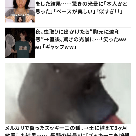
をした結果……驚きの光景に「本人かと
思った」「ベースが美しい」「似すぎ！！」
夜、虫取りに出かけたら“胸元に違和
感”→直後、驚きの光景に…「笑ったｗｗ
ｗ」「ギャップww」
メルカリで買ったズッキーニの種。→土に植えて3ヶ月
放置した結果……『衝撃の光景』に「ズッキーニも凶器