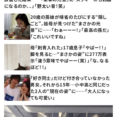
になるのか、、」「野太い音！笑」
20歳の孫娘が帰省のたびにする“隠し
ごと”。祖母が見つけた“まさかの光
景”に……「わぁーーー！」「最高の孫だ」
「これいいですね」
母「刺青入れた」17歳息子「やばー！！」
脚を見ると…“まさかの姿”に277万表
示「違う意味でやばーー（笑）」「な、なる
ほど！！」
「好き同士」だけど付き合っていなかった
男女。それから15年…小中高と同じだっ
た2人の“現在の姿”に……「大人になっ
ても可愛い」