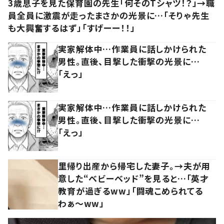
3歳息子を見た保育園の先生「何そのTシャツ！？」→職
員全員に激震が走ったまさかの光景に…「そりゃ先生
も大興奮するはず」「すげーー！！」
実家解体中…作業員に話しかけられた
男性。直後、目撃した衝撃の光景に…
「えっ」
実家解体中…作業員に話しかけられた
男性。直後、目撃した衝撃の光景に…
「えっ」
里帰り出産から帰宅した妻子。→夫が用
意した“ベビーベッド”を見ると…「英才
教育が過ぎるww」「闘魂こめられてる
わぁ～ww」