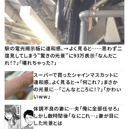
駅の電光掲示板に違和感。→よく見ると……思わず二
度見してしまう”驚きの光景”に93万表示「なんだこ
れ！？」「壊れちゃった？」
スーパーで買ったシャインマスカットに
違和感。よく見ると→「何これ？」まさか
の光景に…「こんなところに！？」「かわい
いww」
体調不良の妻に…夫「俺に全部任せろ」
しかし数時間後「なにこれ…」妻が目に
した光景とは