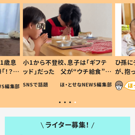
1歳息
小1から不登校、息子は「ギフテ
ひ孫に
「！？」
ッド」だった 父が“ウチ給食”を
が、抱
に「可愛
作り続ける理由とは #令和の親
「涙が
SNSで話題
ほ・とせなNEWS編集部
WS編集部
#令和の子
い」
ライター募集！