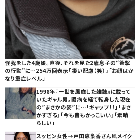
怪我をした4歳娘。直後、それを見た2歳息子の“衝撃
の行動”に…254万回表示「凄い配慮（笑）」「お顔はか
なり重症レベル」
1998年『一世を風靡した雑誌』に載って
いたギャル男。闘病を経て転身した現在
の”まさかの姿”に…「ギャップ！！」「まさ
かすぎる」「今も昔もかっこいい」「素晴
らしい」
スッピン女性→戸田恵梨香さん風メイク