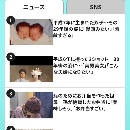
ニュース
SNS
平成7年に生まれた双子…その
29年後の姿に「漫画みたい」「素
敵すぎる」
平成6年に撮った2ショット 30
年後の姿に…「美男美女」「こん
な夫婦になりたい」
孫のためにお弁当を作った祖
母 孫が絶賛したお弁当に「美
味しそう」「お弁当すごい」