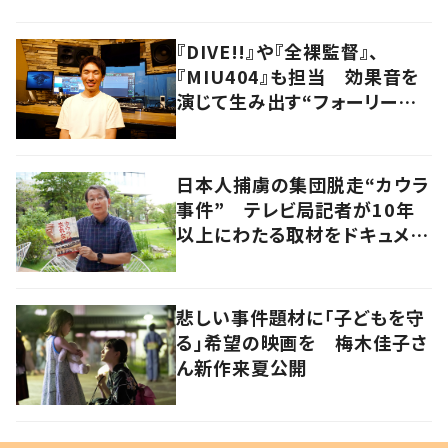
『DIVE!!』や『全裸監督』、
『MIU404』も担当 効果音を
演じて生み出す“フォーリーア
ーティスト“の職人技
日本人捕虜の集団脱走“カウラ
事件” テレビ局記者が10年
以上にわたる取材をドキュメン
タリー映画化
悲しい事件題材に「子どもを守
る」希望の映画を 梅木佳子さ
ん新作来夏公開