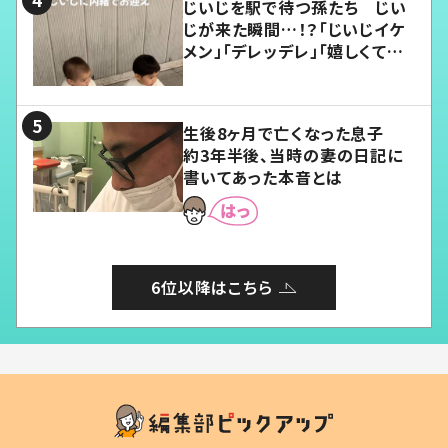
じいじを駅で待つ孫たち じい
じが来た瞬間…！？「じいじイケ
メン」「デレッデレ」「嬉しくて可
愛くてたまらない」「幸せになれ
る」
生後8ヶ月で亡くなった息子
約3年半後、当時の妻の日記に
書いてあった本音とは
6位以降はこちら