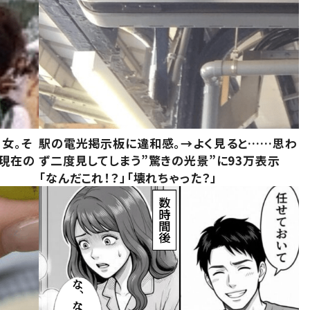
女。そ
駅の電光掲示板に違和感。→よく見ると……思わ
“現在の
ず二度見してしまう”驚きの光景”に93万表示
「なんだこれ！？」「壊れちゃった？」