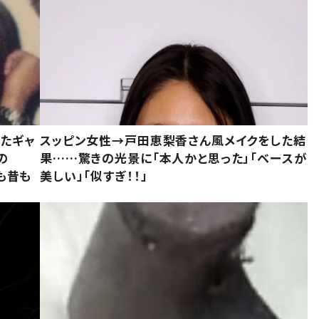
いたギャ
スッピン女性→戸田恵梨香さん風メイクをした結
の
果……驚きの光景に「本人かと思った」「ベースが
今も昔も
美しい」「似すぎ！！」