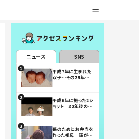
ニュース
SNS
平成7年に生まれた
双子…その29年後
の姿に「漫画みたい」
「素敵すぎる」
平成6年に撮った2シ
ョット 30年後の姿
に…「美男美女」「こ
んな夫婦になりた
い」
孫のためにお弁当を
作った祖母 孫が絶