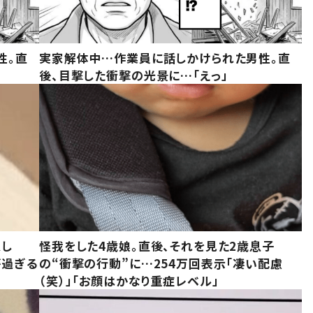
性。直
実家解体中…作業員に話しかけられた男性。直
後、目撃した衝撃の光景に…「えっ」
意し
怪我をした4歳娘。直後、それを見た2歳息子
が過ぎる
の“衝撃の行動”に…254万回表示「凄い配慮
（笑）」「お顔はかなり重症レベル」