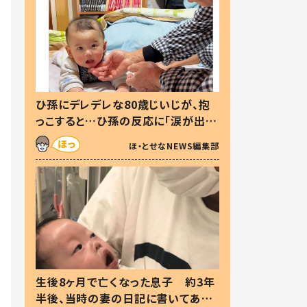
ひ孫にデレデレな80歳じいじが、抱
っこすると…ひ孫の反応に「涙が出ま
した」「可愛くて仕方ない」
ほ・とせなNEWS編集部
生後8ヶ月で亡くなった息子 約3年
半後、当時の妻の日記に書いてあっ