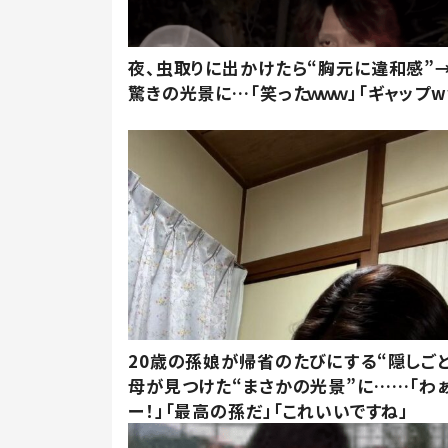
夜、虫取りに出かけたら“胸元に違和感”
驚きの光景に…「笑ったｗｗｗ」「ギャップw
20歳の孫娘が帰省のたびにする“隠しごと
母が見つけた“まさかの光景”に……「わ
ー！」「最高の孫だ」「これいいですね」