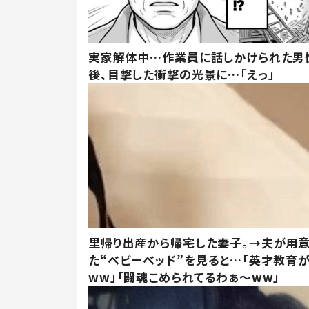
実家解体中…作業員に話しかけられた男
後、目撃した衝撃の光景に…「えっ」
里帰り出産から帰宅した妻子。→夫が用
た“ベビーベッド”を見ると…「英才教育
ww」「闘魂こめられてるわぁ～ww」