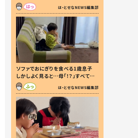
た本音とは
ほ・とせなNEWS編集部
ソファでおにぎりを食べる1歳息子
しかしよく見ると…母「！？」すべてを
察した母の投稿に「可愛いから許
ほ・とせなNEWS編集部
す！」「現行犯〜」