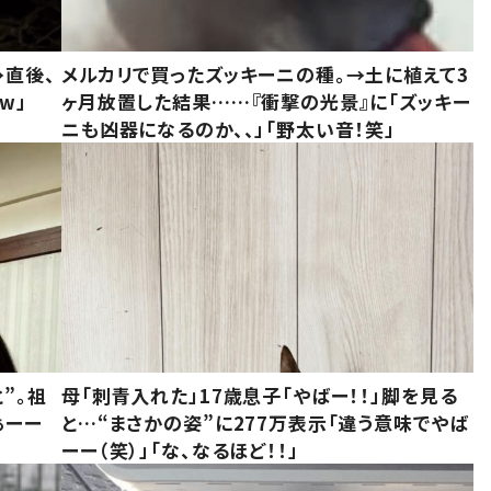
→直後、
メルカリで買ったズッキーニの種。→土に植えて3
w」
ヶ月放置した結果……『衝撃の光景』に「ズッキー
ニも凶器になるのか、、」「野太い音！笑」
”。祖
母「刺青入れた」17歳息子「やばー！！」脚を見る
ぁーー
と…“まさかの姿”に277万表示「違う意味でやば
ーー（笑）」「な、なるほど！！」