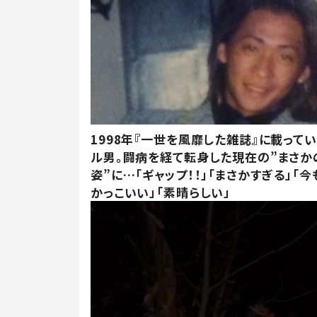
1998年『一世を風靡した雑誌』に載って
ル男。闘病を経て転身した現在の”まさか
姿”に…「ギャップ！！」「まさかすぎる」「
かっこいい」「素晴らしい」