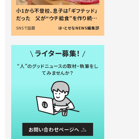
小1から不登校、息子は「ギフテッド」
だった 父が“ウチ給食”を作り続け
る理由とは #令和の親 #令和の子
SNSで話題
ほ・とせなNEWS編集部
ライター募集！
“人”のグッドニュースの取材・執筆をし
てみませんか？
お問い合わせページへ