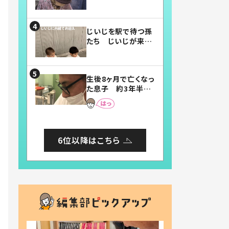
賛したお弁当に「美
味しそう」「お弁当す
ごい」
じいじを駅で待つ孫
たち じいじが来た
瞬間…！？「じいじイ
ケメン」「デレッデレ」
「嬉しくて可愛くてた
生後8ヶ月で亡くなっ
まらない」「幸せにな
た息子 約3年半
れる」
後、当時の妻の日記
に書いてあった本音
とは
6位以降はこちら