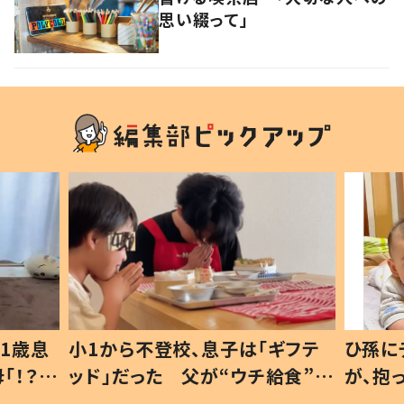
思い綴って」
1歳息
小1から不登校、息子は「ギフテ
ひ孫に
「！？」
ッド」だった 父が“ウチ給食”を
が、抱
に「可愛
作り続ける理由とは #令和の親
「涙が