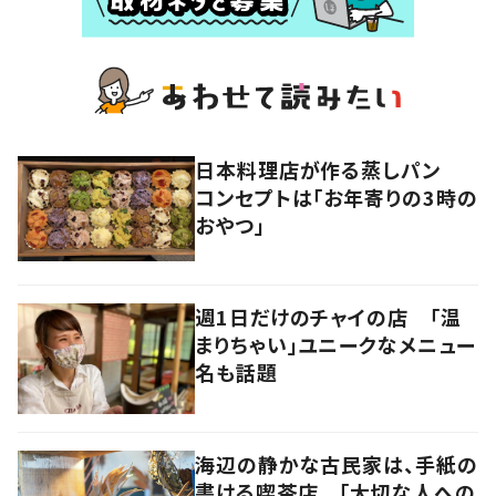
日本料理店が作る蒸しパン
コンセプトは「お年寄りの3時の
おやつ」
週1日だけのチャイの店 「温
まりちゃい」ユニークなメニュー
名も話題
海辺の静かな古民家は、手紙の
書ける喫茶店 「大切な人への