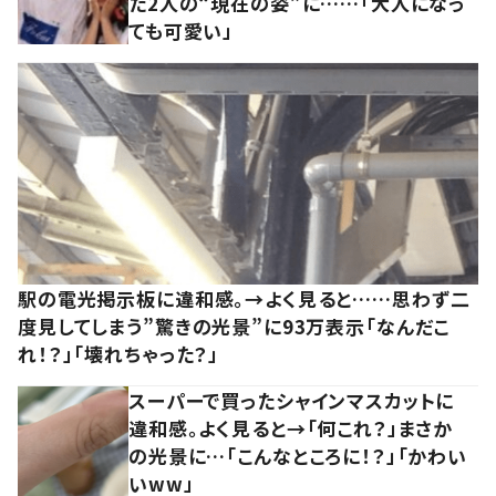
た2人の“現在の姿”に……「大人になっ
ても可愛い」
駅の電光掲示板に違和感。→よく見ると……思わず二
度見してしまう”驚きの光景”に93万表示「なんだこ
れ！？」「壊れちゃった？」
スーパーで買ったシャインマスカットに
違和感。よく見ると→「何これ？」まさか
の光景に…「こんなところに！？」「かわい
いww」