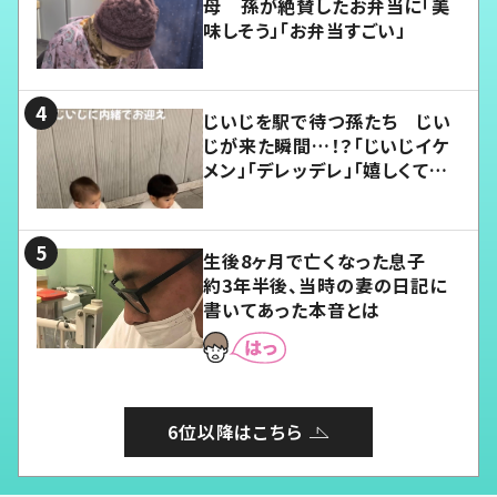
母 孫が絶賛したお弁当に「美
味しそう」「お弁当すごい」
じいじを駅で待つ孫たち じい
じが来た瞬間…！？「じいじイケ
メン」「デレッデレ」「嬉しくて可
愛くてたまらない」「幸せになれ
る」
生後8ヶ月で亡くなった息子
約3年半後、当時の妻の日記に
書いてあった本音とは
6位以降はこちら