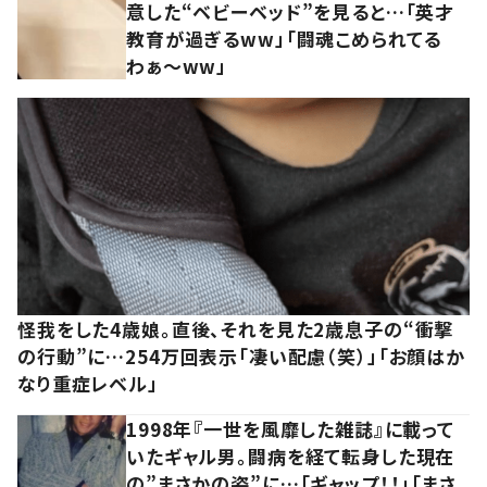
意した“ベビーベッド”を見ると…「英才
教育が過ぎるww」「闘魂こめられてる
わぁ～ww」
怪我をした4歳娘。直後、それを見た2歳息子の“衝撃
の行動”に…254万回表示「凄い配慮（笑）」「お顔はか
なり重症レベル」
1998年『一世を風靡した雑誌』に載って
いたギャル男。闘病を経て転身した現在
の”まさかの姿”に…「ギャップ！！」「まさ