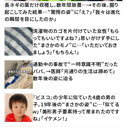
長ネギの葉だけ収穫し、数年間放置…→その後、掘り
起こしてみた結果…“驚愕の姿”に「え？」「我々は進化
の瞬間を目にしたのか」
洗濯物のカゴを片付けていた女性「もら
ってもいいですよね？」思いがけず手にし
た“まさかのモノ”に…「いただいておき
ましょう」「もちろん！」
通勤中の事故で“一時意識不明”だった
パパ。→医師「元通りの生活は諦めて」
数年後の姿に迫る
『ビスコ』の少年に似ていた4歳の男の
子。19年後の“まさかの姿”に…「似てる
ｗ」「美形男子要素持って産まれたのです
ね」「イケメン！」