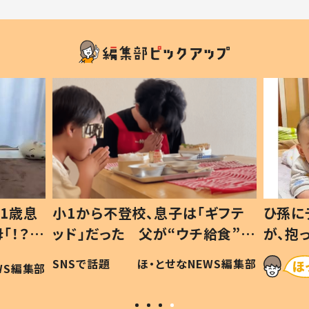
1歳息
小1から不登校、息子は「ギフテ
ひ孫に
「！？」
ッド」だった 父が“ウチ給食”を
が、抱
に「可愛
作り続ける理由とは #令和の親
「涙が
SNSで話題
ほ・とせなNEWS編集部
WS編集部
#令和の子
い」