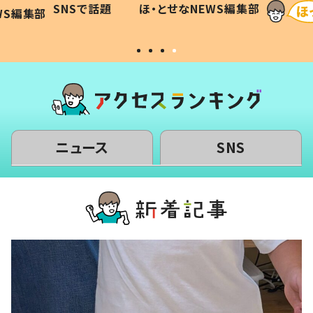
SNSで話題
ほ・とせなNEWS編集部
WS編集部
#令和の子
い」
ニュース
SNS