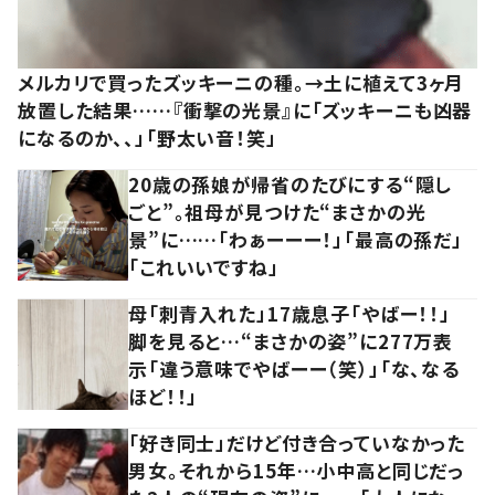
メルカリで買ったズッキーニの種。→土に植えて3ヶ月
放置した結果……『衝撃の光景』に「ズッキーニも凶器
になるのか、、」「野太い音！笑」
20歳の孫娘が帰省のたびにする“隠し
ごと”。祖母が見つけた“まさかの光
景”に……「わぁーーー！」「最高の孫だ」
「これいいですね」
母「刺青入れた」17歳息子「やばー！！」
脚を見ると…“まさかの姿”に277万表
示「違う意味でやばーー（笑）」「な、なる
ほど！！」
「好き同士」だけど付き合っていなかった
男女。それから15年…小中高と同じだっ