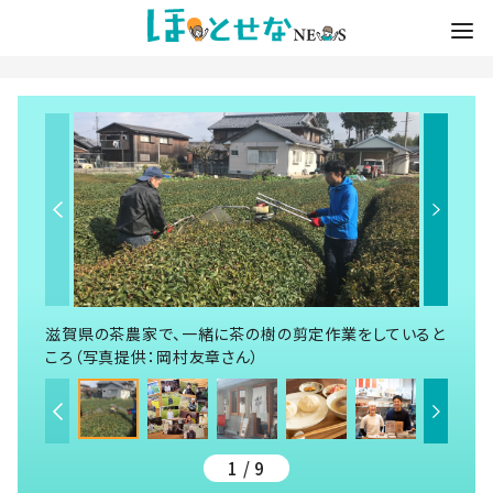
滋賀県の茶農家で、一緒に茶の樹の剪定作業をしていると
ころ（写真提供：岡村友章さん）
1 / 9