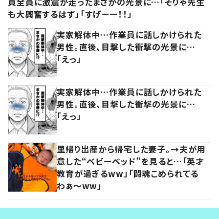
員全員に激震が走ったまさかの光景に…「そりゃ先生
も大興奮するはず」「すげーー！！」
実家解体中…作業員に話しかけられた
男性。直後、目撃した衝撃の光景に…
「えっ」
実家解体中…作業員に話しかけられた
男性。直後、目撃した衝撃の光景に…
「えっ」
里帰り出産から帰宅した妻子。→夫が用
意した“ベビーベッド”を見ると…「英才
教育が過ぎるww」「闘魂こめられてる
わぁ～ww」