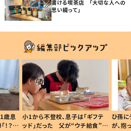
書ける喫茶店 「大切な人への
思い綴って」
1歳息
小1から不登校、息子は「ギフテ
ひ孫に
「！？」
ッド」だった 父が“ウチ給食”を
が、抱