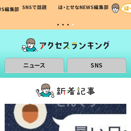
に「可愛
作り続ける理由とは #令和の親
「涙が
SNSで話題
ほ・とせなNEWS編集部
WS編集部
#令和の子
い」
ニュース
SNS