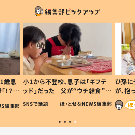
1歳息
小1から不登校、息子は「ギフテ
ひ孫に
「！？」
ッド」だった 父が“ウチ給食”を
が、抱
に「可愛
作り続ける理由とは #令和の親
「涙が
SNSで話題
ほ・とせなNEWS編集部
WS編集部
#令和の子
い」