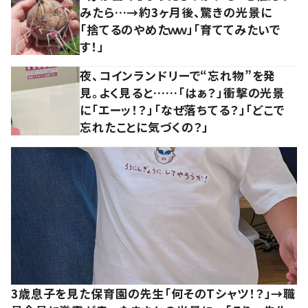
みたら…→約3ヶ月後、驚きの光景に
「捨てるのやめたｗｗ」「育ててみたいで
す！」
夜、コインランドリーで“忘れ物”を発
見。よく見ると……「はぁ？」衝撃の光景
に「エーッ！？」「なぜ落ちてる？」「どこで
忘れたことに気づくの？」
3歳息子を見た保育園の先生「何そのTシャツ！？」→職