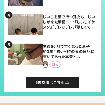
じいじを駅で待つ孫たち じい
じが来た瞬間…！？「じいじイケ
メン」「デレッデレ」「嬉しくて可
愛くてたまらない」「幸せになれ
る」
生後8ヶ月で亡くなった息子
約3年半後、当時の妻の日記に
書いてあった本音とは
6位以降はこちら