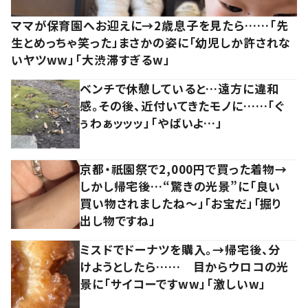
ママが保育園へお迎えに→2歳息子を見たら……「先
生とめっちゃ笑った」まさかの姿に「幼児しか許されな
いヤツww」「大渋滞すぎるw」
ベンチで休憩していると…遠方に違和
感。その後、近付いてきたモノに……「ぐ
ぅわぁッッッ」「やばいよ…」
京都・祇園祭で2,000円で買った着物→
しかし帰宅後…“驚きの光景”に「良い
買い物されましたね～」「お宝だ」「掘り
出し物ですね」
ミスドでドーナツを購入。→帰宅後、分
けようとしたら…… 目からウロコの光
景に「サイコーですww」「激しいw」