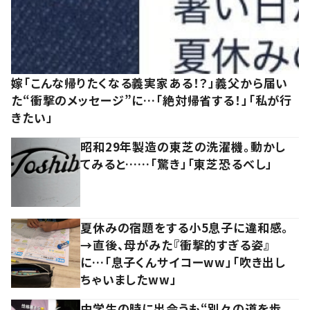
嫁「こんな帰りたくなる義実家ある！？」義父から届い
た“衝撃のメッセージ”に…「絶対帰省する！」「私が行
きたい」
昭和29年製造の東芝の洗濯機。動かし
てみると……「驚き」「東芝恐るべし」
夏休みの宿題をする小5息子に違和感。
→直後、母がみた『衝撃的すぎる姿』
に…「息子くんサイコーww」「吹き出し
ちゃいましたww」
中学生の時に出会うも“別々の道を歩