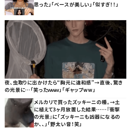
思った」「ベースが美しい」「似すぎ！！」
夜、虫取りに出かけたら“胸元に違和感”→直後、驚き
の光景に…「笑ったｗｗｗ」「ギャップww」
メルカリで買ったズッキーニの種。→土
に植えて3ヶ月放置した結果……『衝撃
の光景』に「ズッキーニも凶器になるの
か、、」「野太い音！笑」