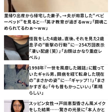
里帰り出産から帰宅した妻子。→夫が用意した“ベビ
ーベッド”を見ると…「英才教育が過ぎるww」「闘魂こ
められてるわぁ～ww」
怪我をした4歳娘。直後、それを見た2歳
息子の“衝撃の行動”に…254万回表示
「凄い配慮（笑）」「お顔はかなり重症レ
ベル」
1998年『一世を風靡した雑誌』に載って
いたギャル男。闘病を経て転身した現在
の”まさかの姿”に…「ギャップ！！」「まさ
かすぎる」「今も昔もかっこいい」「素晴
らしい」
スッピン女性→戸田恵梨香さん風メイク
をした結果……驚きの光景に「本人かと