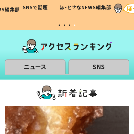
に「可愛
作り続ける理由とは #令和の親
「涙が
SNSで話題
ほ・とせなNEWS編集部
WS編集部
#令和の子
い」
ニュース
SNS