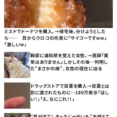
ミスドでドーナツを購入。→帰宅後、分けようとした
ら…… 目からウロコの光景に「サイコーですww」
「激しいw」
胸部に違和感を覚えた女性。→医師「異
常はありません」しかしその後…判明し
た”まさかの病”。女性の現在に迫る
ドラッグストアで目薬を購入→目薬とは
別に渡されたものに…180万表示「ほし
い！」「え、なにこれ！！」
“芽が出てしまったじゃがいも”を植えて