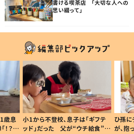
書ける喫茶店 「大切な人への
思い綴って」
1歳息
小1から不登校、息子は「ギフテ
ひ孫に
「！？」
ッド」だった 父が“ウチ給食”を
が、抱