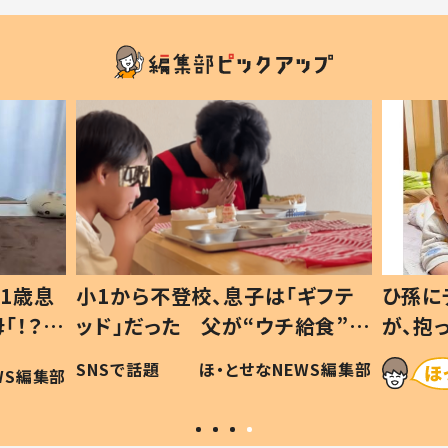
1歳息
小1から不登校、息子は「ギフテ
ひ孫に
「！？」
ッド」だった 父が“ウチ給食”を
が、抱
に「可愛
作り続ける理由とは #令和の親
「涙が
SNSで話題
ほ・とせなNEWS編集部
WS編集部
#令和の子
い」