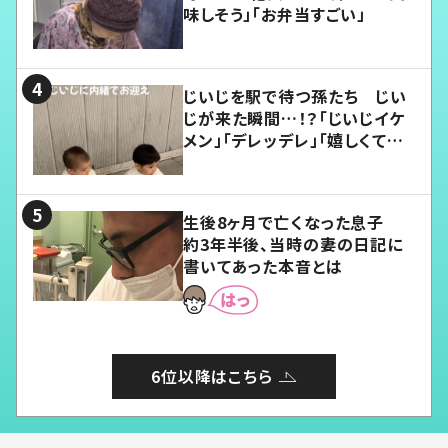
味しそう」「お弁当すごい」
じいじを駅で待つ孫たち じい
じが来た瞬間…！？「じいじイケ
メン」「デレッデレ」「嬉しくて可
愛くてたまらない」「幸せになれ
る」
生後8ヶ月で亡くなった息子
約3年半後、当時の妻の日記に
書いてあった本音とは
6位以降はこちら