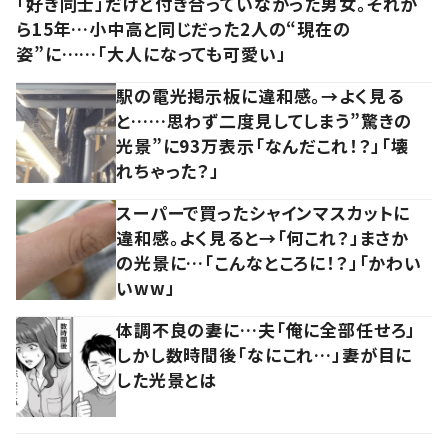
「好き同士」だけど付き合っていなかった男女。それか
ら15年…小中高と同じだった2人の“現在の
姿”に……「大人になっても可愛い」
駅の電光掲示板に違和感。→よく見る
と……思わず二度見してしまう”驚きの
光景”に93万表示「なんだこれ！？」「壊
れちゃった？」
スーパーで買ったシャインマスカットに
違和感。よく見ると→「何これ？」まさか
の光景に…「こんなところに！？」「かわい
いww」
体調不良の妻に…夫「俺に全部任せろ」
しかし数時間後「なにこれ…」妻が目に
した光景とは