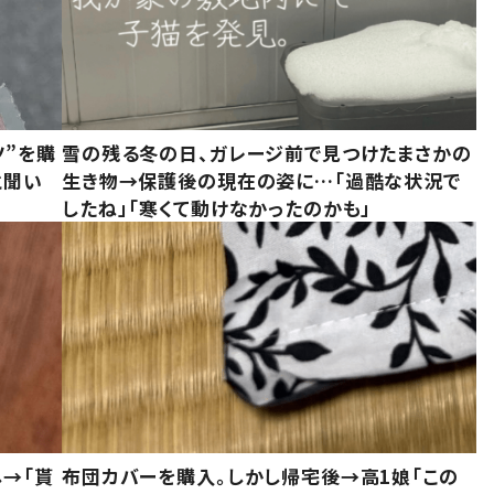
ツ”を購
雪の残る冬の日、ガレージ前で見つけたまさかの
と聞い
生き物→保護後の現在の姿に…「過酷な状況で
したね」「寒くて動けなかったのかも」
し→「貰
布団カバーを購入。しかし帰宅後→高1娘「この