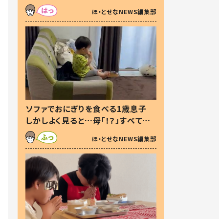
た本音とは
ほ・とせなNEWS編集部
ソファでおにぎりを食べる1歳息子
しかしよく見ると…母「！？」すべてを
察した母の投稿に「可愛いから許
ほ・とせなNEWS編集部
す！」「現行犯〜」