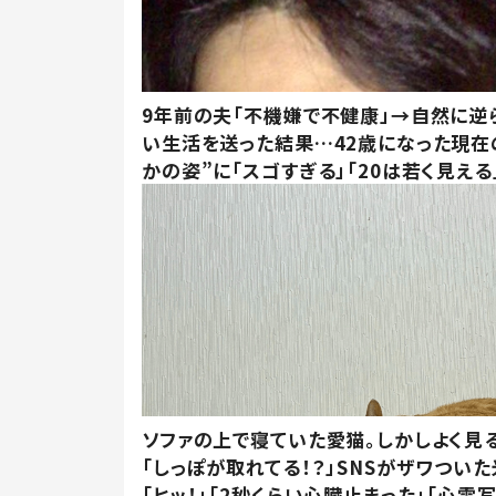
9年前の夫「不機嫌で不健康」→自然に逆
い生活を送った結果…42歳になった現在
かの姿”に「スゴすぎる」「20は若く見える
ソファの上で寝ていた愛猫。しかしよく見
「しっぽが取れてる！？」SNSがザワつい
「ヒッ！」「2秒くらい心臓止まった」「心霊