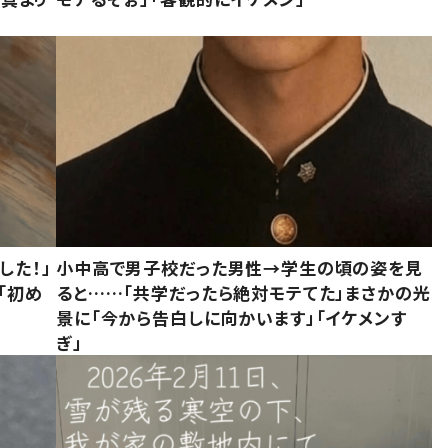
した！」
小中高で男子校だった男性→学生の頃の姿を見
「初め
ると……「共学だったら絶対モテてた」まさかの光
」
景に「今から告白しに向かいます」「イケメンす
ぎ」