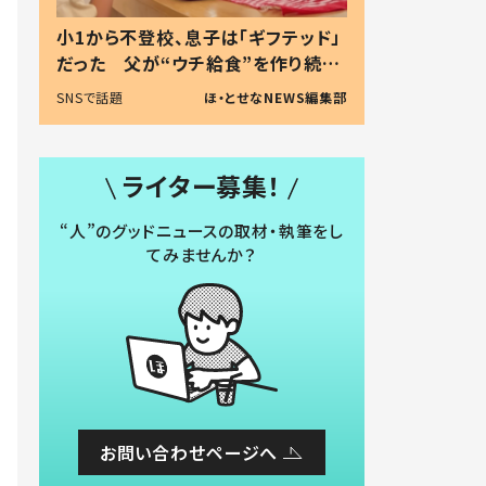
小1から不登校、息子は「ギフテッド」
だった 父が“ウチ給食”を作り続け
る理由とは #令和の親 #令和の子
SNSで話題
ほ・とせなNEWS編集部
ライター募集！
“人”のグッドニュースの取材・執筆をし
てみませんか？
お問い合わせページへ