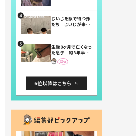
賛したお弁当に「美
味しそう」「お弁当す
ごい」
じいじを駅で待つ孫
たち じいじが来た
瞬間…！？「じいじイ
ケメン」「デレッデレ」
「嬉しくて可愛くてた
生後8ヶ月で亡くなっ
まらない」「幸せにな
た息子 約3年半
れる」
後、当時の妻の日記
に書いてあった本音
とは
6位以降はこちら