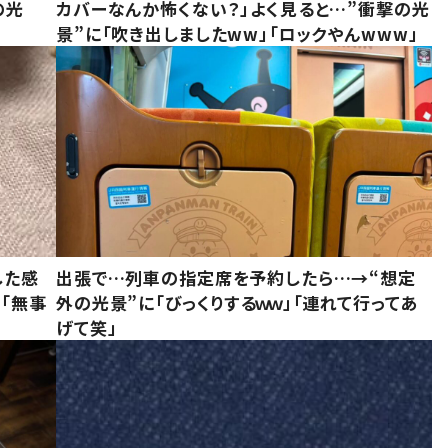
の光
カバーなんか怖くない？」よく見ると…”衝撃の光
景”に「吹き出しましたww」「ロックやんwww」
した感
出張で…列車の指定席を予約したら…→“想定
に「無事
外の光景”に「びっくりするｗｗ」「連れて行ってあ
げて笑」