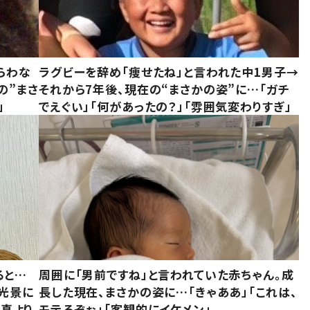
らわな
ラグビーを辞め「痩せたね」と言われた中1男子→
の”まさ
それから7年後、現在の“まさかの姿”に…「ガチ
」
でえぐい」「何があったの？」「雰囲気変わりすぎ」
ると…
周囲に「男前ですね」と言われていた赤ちゃん。成
た光景に
長した現在、まさかの姿に…「きゃああ」「これは、
写真より
モテるぞぉ」「客観的にイケメン」