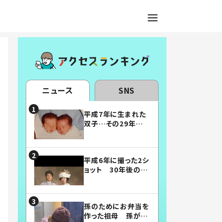
ニュース
SNS
平成7年に生まれた
双子…その29年後
の姿に「漫画みたい」
「素敵すぎる」
平成6年に撮った2シ
ョット 30年後の姿
に…「美男美女」「こ
んな夫婦になりた
い」
孫のためにお弁当を
作った祖母 孫が絶