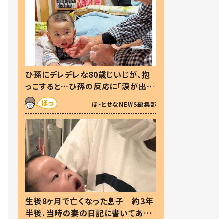
ひ孫にデレデレな80歳じいじが、抱
っこすると…ひ孫の反応に「涙が出ま
した」「可愛くて仕方ない」
ほ・とせなNEWS編集部
生後8ヶ月で亡くなった息子 約3年
半後、当時の妻の日記に書いてあっ