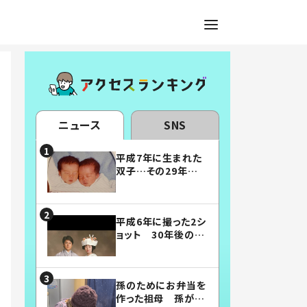
ニュース
SNS
平成7年に生まれた
双子…その29年後
の姿に「漫画みたい」
「素敵すぎる」
平成6年に撮った2シ
ョット 30年後の姿
に…「美男美女」「こ
んな夫婦になりた
い」
孫のためにお弁当を
作った祖母 孫が絶