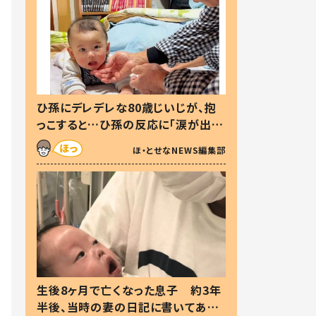
ひ孫にデレデレな80歳じいじが、抱
っこすると…ひ孫の反応に「涙が出ま
した」「可愛くて仕方ない」
ほ・とせなNEWS編集部
生後8ヶ月で亡くなった息子 約3年
半後、当時の妻の日記に書いてあっ