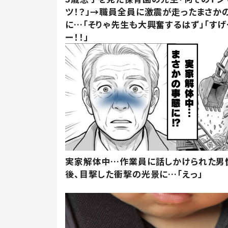
ツ！？」→職員全員に激震が走ったまさか
に…「そりゃ先生も大興奮するはず」「すげ
ー！！」
実家解体中…作業員に話しかけられた男
後、目撃した衝撃の光景に…「えっ」