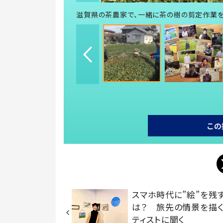
滋賀県の茶農家で、一緒に茶の樹の剪定作業を
この
スマホ時代に”絵”を残
は？ 旅先の情景を描
ティストに聞く