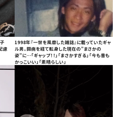
息子
1998年『一世を風靡した雑誌』に載っていたギャ
配慮
ル男。闘病を経て転身した現在の”まさかの
姿”に…「ギャップ！！」「まさかすぎる」「今も昔も
かっこいい」「素晴らしい」