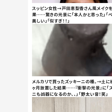
スッピン女性→戸田恵梨香さん風メイク
果……驚きの光景に「本人かと思った」「
美しい」「似すぎ！！」
メルカリで買ったズッキーニの種。→土に
ヶ月放置した結果……『衝撃の光景』に「
ニも凶器になるのか、、」「野太い音！笑」