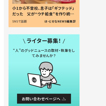
小1から不登校、息子は「ギフテッド」
だった 父が“ウチ給食”を作り続け
る理由とは #令和の親 #令和の子
SNSで話題
ほ・とせなNEWS編集部
ライター募集！
“人”のグッドニュースの取材・執筆をし
てみませんか？
お問い合わせページへ