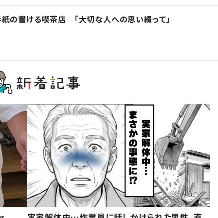
手紙の書ける喫茶店 「大切な人への思い綴って」
ャ
実家解体中…作業員に話しかけられた男性。直