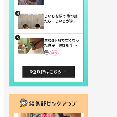
賛したお弁当に「美
味しそう」「お弁当す
ごい」
じいじを駅で待つ孫
たち じいじが来た
瞬間…！？「じいじイ
ケメン」「デレッデレ」
「嬉しくて可愛くてた
生後8ヶ月で亡くなっ
まらない」「幸せにな
た息子 約3年半
れる」
後、当時の妻の日記
に書いてあった本音
とは
6位以降はこちら