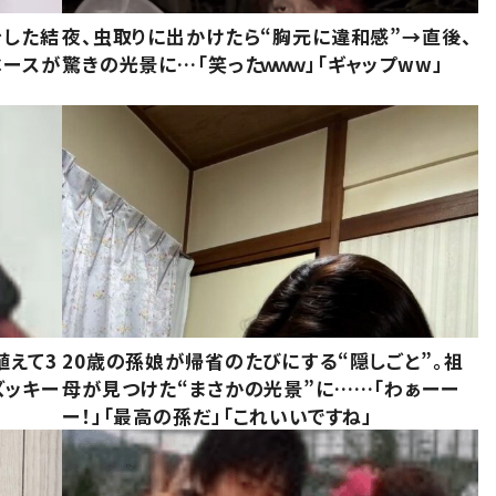
をした結
夜、虫取りに出かけたら“胸元に違和感”→直後、
ベースが
驚きの光景に…「笑ったｗｗｗ」「ギャップww」
植えて3
20歳の孫娘が帰省のたびにする“隠しごと”。祖
ズッキー
母が見つけた“まさかの光景”に……「わぁーー
ー！」「最高の孫だ」「これいいですね」