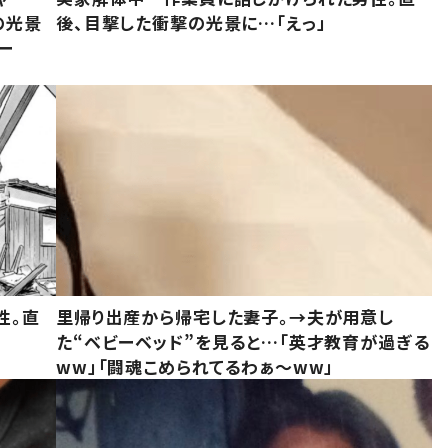
の光景
後、目撃した衝撃の光景に…「えっ」
ー
性。直
里帰り出産から帰宅した妻子。→夫が用意し
た“ベビーベッド”を見ると…「英才教育が過ぎる
ww」「闘魂こめられてるわぁ～ww」