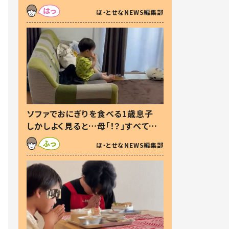
た本音とは
ほ・とせなNEWS編集部
ソファでおにぎりを食べる1歳息子
しかしよく見ると…母「！？」すべてを
察した母の投稿に「可愛いから許
ほ・とせなNEWS編集部
す！」「現行犯〜」