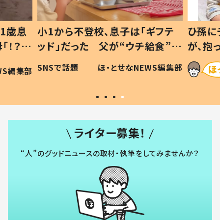
1歳息
小1から不登校、息子は「ギフテ
ひ孫に
「！？」
ッド」だった 父が“ウチ給食”を
が、抱
に「可愛
作り続ける理由とは #令和の親
「涙が
SNSで話題
ほ・とせなNEWS編集部
WS編集部
#令和の子
い」
ライター募集！
“人”のグッドニュースの取材・執筆をしてみませんか？