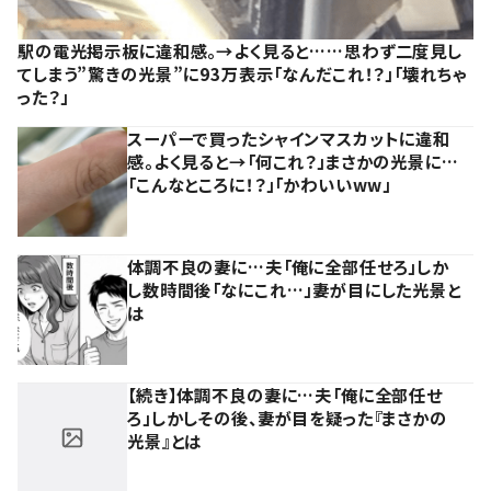
駅の電光掲示板に違和感。→よく見ると……思わず二度見し
てしまう”驚きの光景”に93万表示「なんだこれ！？」「壊れちゃ
った？」
スーパーで買ったシャインマスカットに違和
感。よく見ると→「何これ？」まさかの光景に…
「こんなところに！？」「かわいいww」
体調不良の妻に…夫「俺に全部任せろ」しか
し数時間後「なにこれ…」妻が目にした光景と
は
【続き】体調不良の妻に…夫「俺に全部任せ
ろ」しかしその後、妻が目を疑った『まさかの
光景』とは