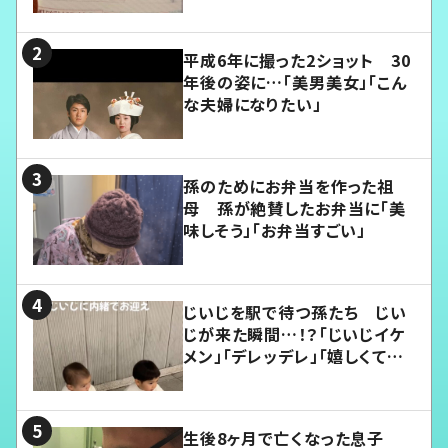
平成6年に撮った2ショット 30
年後の姿に…「美男美女」「こん
な夫婦になりたい」
孫のためにお弁当を作った祖
母 孫が絶賛したお弁当に「美
味しそう」「お弁当すごい」
じいじを駅で待つ孫たち じい
じが来た瞬間…！？「じいじイケ
メン」「デレッデレ」「嬉しくて可
愛くてたまらない」「幸せになれ
る」
生後8ヶ月で亡くなった息子