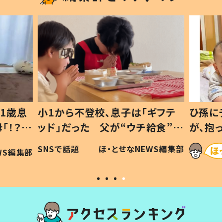
1歳息
小1から不登校、息子は「ギフテ
ひ孫に
「！？」
ッド」だった 父が“ウチ給食”を
が、抱
に「可愛
作り続ける理由とは #令和の親
「涙が
SNSで話題
ほ・とせなNEWS編集部
WS編集部
#令和の子
い」