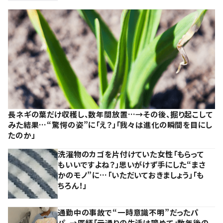
長ネギの葉だけ収穫し、数年間放置…→その後、掘り起こして
みた結果…“驚愕の姿”に「え？」「我々は進化の瞬間を目にし
たのか」
洗濯物のカゴを片付けていた女性「もらって
もいいですよね？」思いがけず手にした“まさ
かのモノ”に…「いただいておきましょう」「も
ちろん！」
通勤中の事故で“一時意識不明”だったパ
パ。→医師「元通りの生活は諦めて」数年後の