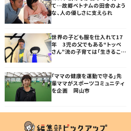
て…故郷ベトナムの田舎のよう
な、人の優しさに支えられ
世界の子ども服を仕入れて17
年 3児の父でもある“トッペ
さん”流の子育ては「生きること
を楽しむ」を大切に
「ママの健康を運動で守る」先
輩ママがスポーツコミュニティ
を企画 岡山市