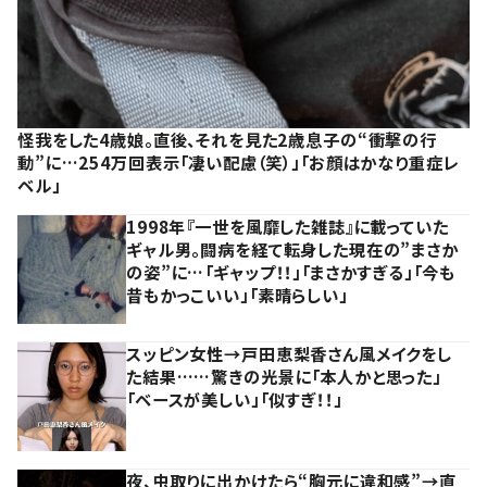
怪我をした4歳娘。直後、それを見た2歳息子の“衝撃の行
動”に…254万回表示「凄い配慮（笑）」「お顔はかなり重症レ
ベル」
1998年『一世を風靡した雑誌』に載っていた
ギャル男。闘病を経て転身した現在の”まさか
の姿”に…「ギャップ！！」「まさかすぎる」「今も
昔もかっこいい」「素晴らしい」
スッピン女性→戸田恵梨香さん風メイクをし
た結果……驚きの光景に「本人かと思った」
「ベースが美しい」「似すぎ！！」
夜、虫取りに出かけたら“胸元に違和感”→直