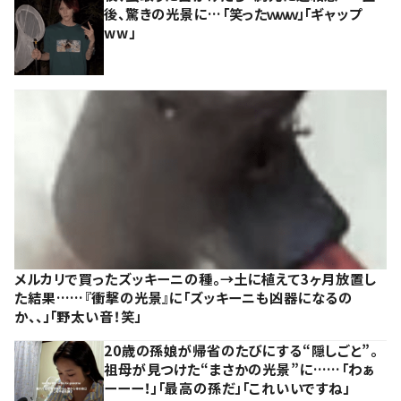
後、驚きの光景に…「笑ったｗｗｗ」「ギャップ
ww」
メルカリで買ったズッキーニの種。→土に植えて3ヶ月放置し
た結果……『衝撃の光景』に「ズッキーニも凶器になるの
か、、」「野太い音！笑」
20歳の孫娘が帰省のたびにする“隠しごと”。
祖母が見つけた“まさかの光景”に……「わぁ
ーーー！」「最高の孫だ」「これいいですね」