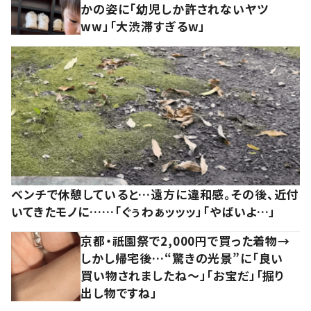
かの姿に「幼児しか許されないヤツ
ww」「大渋滞すぎるw」
ベンチで休憩していると…遠方に違和感。その後、近付
いてきたモノに……「ぐぅわぁッッッ」「やばいよ…」
京都・祇園祭で2,000円で買った着物→
しかし帰宅後…“驚きの光景”に「良い
買い物されましたね～」「お宝だ」「掘り
出し物ですね」