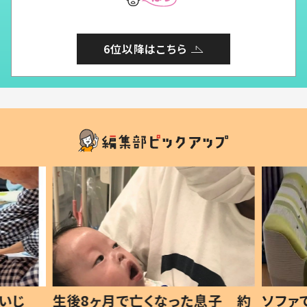
6位以降はこちら
息子 約
ソファでおにぎりを食べる1歳息
小1か