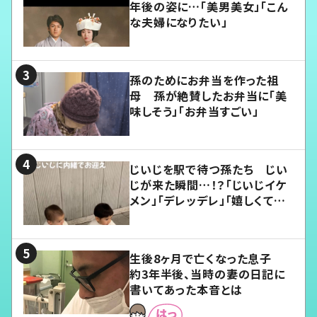
年後の姿に…「美男美女」「こん
な夫婦になりたい」
孫のためにお弁当を作った祖
母 孫が絶賛したお弁当に「美
味しそう」「お弁当すごい」
じいじを駅で待つ孫たち じい
じが来た瞬間…！？「じいじイケ
メン」「デレッデレ」「嬉しくて可
愛くてたまらない」「幸せになれ
る」
生後8ヶ月で亡くなった息子
約3年半後、当時の妻の日記に
書いてあった本音とは