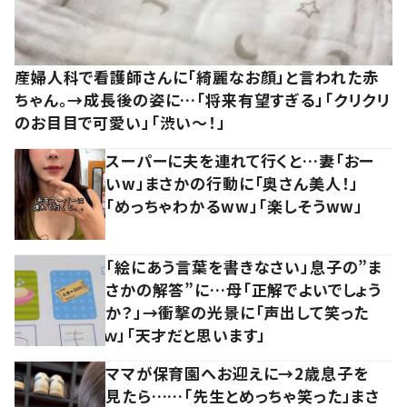
産婦人科で看護師さんに「綺麗なお顔」と言われた赤
ちゃん。→成長後の姿に…「将来有望すぎる」「クリクリ
のお目目で可愛い」「渋い～！」
スーパーに夫を連れて行くと…妻「おー
いw」まさかの行動に「奥さん美人！」
「めっちゃわかるww」「楽しそうww」
「絵にあう言葉を書きなさい」息子の”ま
さかの解答”に…母「正解でよいでしょう
か？」→衝撃の光景に「声出して笑った
ｗ」「天才だと思います」
ママが保育園へお迎えに→2歳息子を
見たら……「先生とめっちゃ笑った」まさ