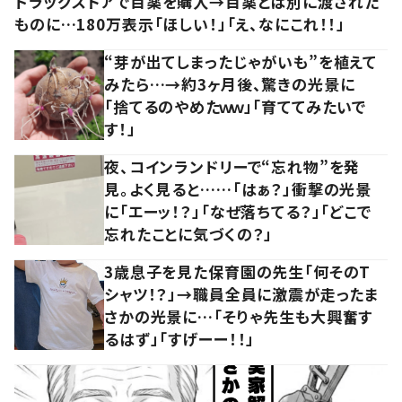
ドラッグストアで目薬を購入→目薬とは別に渡された
ものに…180万表示「ほしい！」「え、なにこれ！！」
“芽が出てしまったじゃがいも”を植えて
みたら…→約3ヶ月後、驚きの光景に
「捨てるのやめたｗｗ」「育ててみたいで
す！」
夜、コインランドリーで“忘れ物”を発
見。よく見ると……「はぁ？」衝撃の光景
に「エーッ！？」「なぜ落ちてる？」「どこで
忘れたことに気づくの？」
3歳息子を見た保育園の先生「何そのT
シャツ！？」→職員全員に激震が走ったま
さかの光景に…「そりゃ先生も大興奮す
るはず」「すげーー！！」