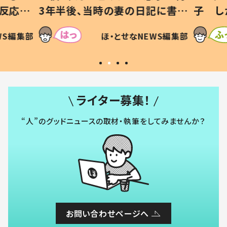
記に書い
子 しかしよく見ると…母「！？」
ッド」
すべてを察した母の投稿に「可愛
作り続
SNSで
WS編集部
ほ・とせなNEWS編集部
いから許す！」「現行犯〜」
#令和
ライター募集！
“人”のグッドニュースの取材・執筆をしてみませんか？
お問い合わせページへ