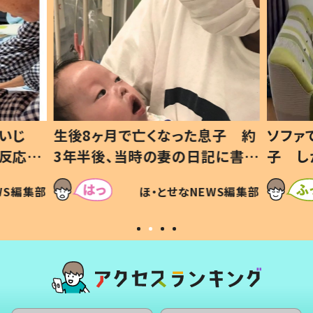
息子 約
ソファでおにぎりを食べる1歳息
小1か
記に書い
子 しかしよく見ると…母「！？」
ッド」
すべてを察した母の投稿に「可愛
作り続
SNSで
WS編集部
ほ・とせなNEWS編集部
いから許す！」「現行犯〜」
#令和