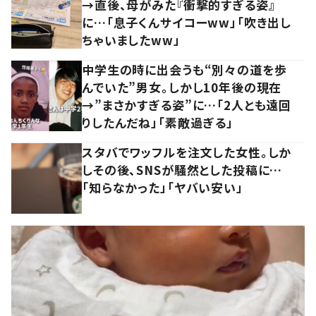
→直後、母がみた『衝撃的すぎる姿』
に…「息子くんサイコーww」「吹き出し
ちゃいましたww」
中学生の時に出会うも“別々の道を歩
んでいた”男女。しかし10年後の現在
→”まさかすぎる姿”に…「2人とも遠回
りしたんだね」「素敵過ぎる」
スタバでワッフルを注文した女性。しか
しその後、SNSが騒然とした投稿に…
「知らなかった」「ヤバい安い」