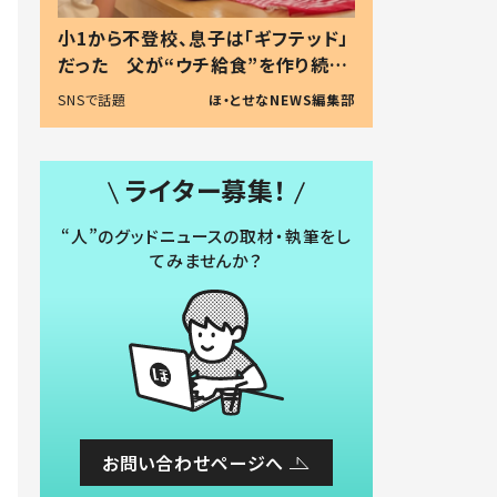
小1から不登校、息子は「ギフテッド」
だった 父が“ウチ給食”を作り続け
る理由とは #令和の親 #令和の子
SNSで話題
ほ・とせなNEWS編集部
ライター募集！
“人”のグッドニュースの取材・執筆をし
てみませんか？
お問い合わせページへ