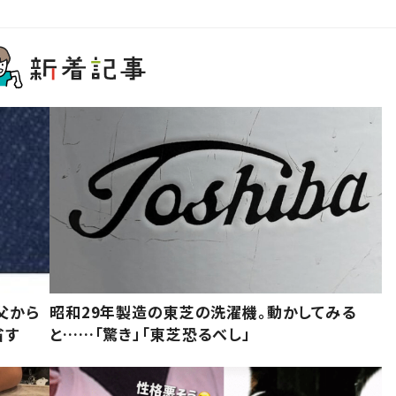
父から
昭和29年製造の東芝の洗濯機。動かしてみる
省す
と……「驚き」「東芝恐るべし」