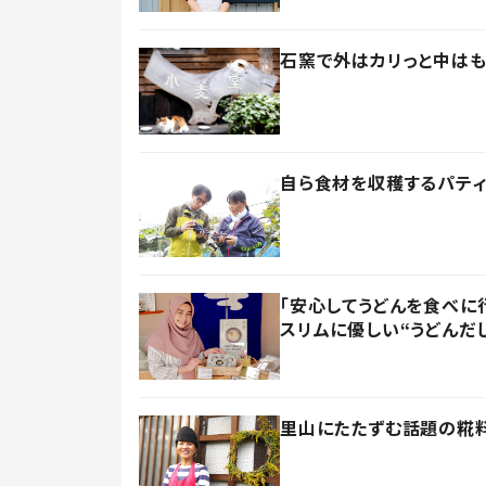
石窯で外はカリっと中はも
自ら食材を収穫するパテ
「安心してうどんを食べに
スリムに優しい“うどんだし
里山にたたずむ話題の糀料