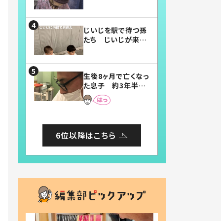
賛したお弁当に「美
味しそう」「お弁当す
ごい」
じいじを駅で待つ孫
たち じいじが来た
瞬間…！？「じいじイ
ケメン」「デレッデレ」
「嬉しくて可愛くてた
生後8ヶ月で亡くなっ
まらない」「幸せにな
た息子 約3年半
れる」
後、当時の妻の日記
に書いてあった本音
とは
6位以降はこちら