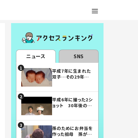
ニュース
SNS
平成7年に生まれた
双子…その29年後
の姿に「漫画みたい」
「素敵すぎる」
平成6年に撮った2シ
ョット 30年後の姿
に…「美男美女」「こ
んな夫婦になりた
い」
孫のためにお弁当を
作った祖母 孫が絶