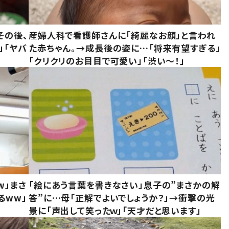
その後、
産婦人科で看護師さんに「綺麗なお顔」と言われ
」「ヤバ
た赤ちゃん。→成長後の姿に…「将来有望すぎる」
「クリクリのお目目で可愛い」「渋い～！」
w」まさ
「絵にあう言葉を書きなさい」息子の”まさかの解
るww」
答”に…母「正解でよいでしょうか？」→衝撃の光
景に「声出して笑ったｗ」「天才だと思います」