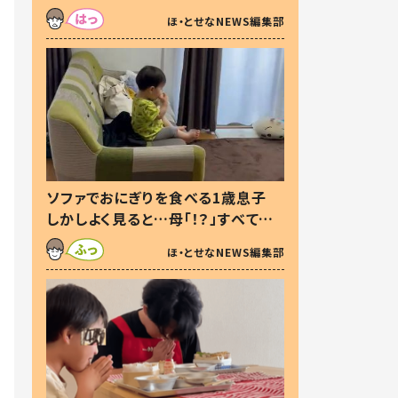
た本音とは
ほ・とせなNEWS編集部
ソファでおにぎりを食べる1歳息子
しかしよく見ると…母「！？」すべてを
察した母の投稿に「可愛いから許
ほ・とせなNEWS編集部
す！」「現行犯〜」