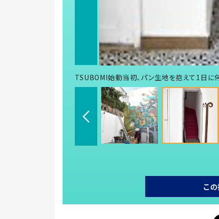
TSUBOMI始動当初、パン生地を抱えて1日
この