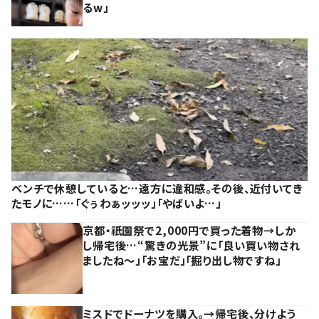
るw」
ベンチで休憩していると…遠方に違和感。その後、近付いてき
たモノに……「ぐぅわぁッッッ」「やばいよ…」
京都・祇園祭で2,000円で買った着物→しか
し帰宅後…“驚きの光景”に「良い買い物され
ましたね～」「お宝だ」「掘り出し物ですね」
ミスドでドーナツを購入。→帰宅後、分けよう