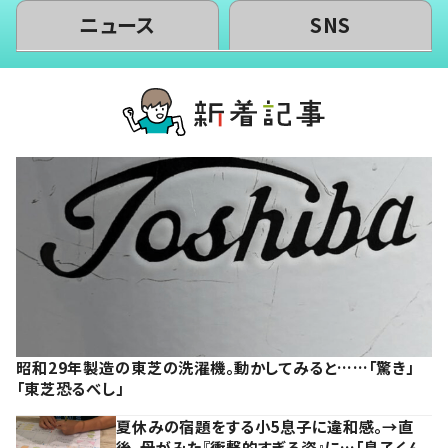
ニュース
SNS
昭和29年製造の東芝の洗濯機。動かしてみると……「驚き」
「東芝恐るべし」
夏休みの宿題をする小5息子に違和感。→直
後、母がみた『衝撃的すぎる姿』に…「息子くん