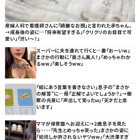
産婦人科で看護師さんに「綺麗なお顔」と言われた赤ちゃん。
→成長後の姿に…「将来有望すぎる」「クリクリのお目目で可
愛い」「渋い～！」
スーパーに夫を連れて行くと…妻「おーいw」
まさかの行動に「奥さん美人！」「めっちゃわか
るww」「楽しそうww」
「絵にあう言葉を書きなさい」息子の”まさか
の解答”に…母「正解でよいでしょうか？」→衝
撃の光景に「声出して笑ったｗ」「天才だと思
います」
ママが保育園へお迎えに→2歳息子を見た
ら……「先生とめっちゃ笑った」まさかの姿に
「幼児しか許されないヤツww」「大渋滞すぎ