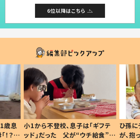
6位以降はこちら
子は「ギフテ
ひ孫にデレデレな80歳じいじ
“ウチ給食”を
が、抱っこすると…ひ孫の反応に