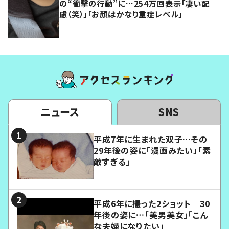
の“衝撃の行動”に…254万回表示「凄い配
慮（笑）」「お顔はかなり重症レベル」
ニュース
SNS
平成7年に生まれた双子…その
29年後の姿に「漫画みたい」「素
敵すぎる」
平成6年に撮った2ショット 30
年後の姿に…「美男美女」「こん
な夫婦になりたい」