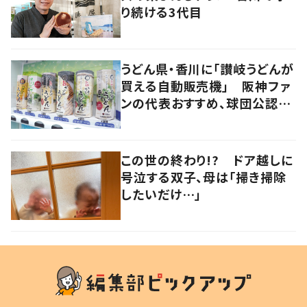
り続ける3代目
うどん県・香川に「讃岐うどんが
買える自動販売機」 阪神ファ
ンの代表おすすめ、球団公認カ
レーうどんも
この世の終わり!? ドア越しに
号泣する双子、母は「掃き掃除
したいだけ…」