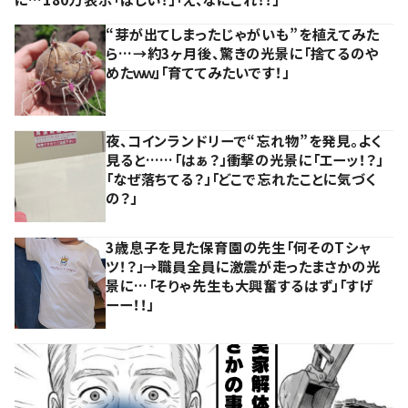
“芽が出てしまったじゃがいも”を植えてみた
ら…→約3ヶ月後、驚きの光景に「捨てるのや
めたｗｗ」「育ててみたいです！」
夜、コインランドリーで“忘れ物”を発見。よく
見ると……「はぁ？」衝撃の光景に「エーッ！？」
「なぜ落ちてる？」「どこで忘れたことに気づく
の？」
3歳息子を見た保育園の先生「何そのTシャ
ツ！？」→職員全員に激震が走ったまさかの光
景に…「そりゃ先生も大興奮するはず」「すげ
ーー！！」