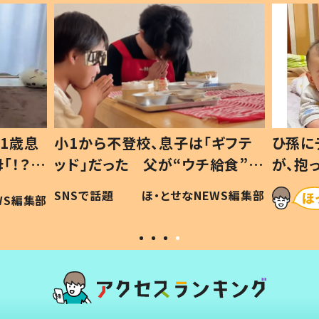
小1から不登校、息子は「ギフテ
ひ孫にデレデレ
ッド」だった 父が“ウチ給食”を
が、抱っこす
作り続ける理由とは #令和の親
「涙が出ました
SNSで話題
ほ・とせなNEWS編集部
#令和の子
い」