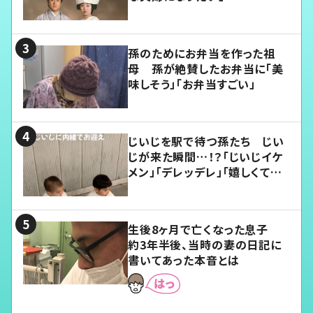
孫のためにお弁当を作った祖
母 孫が絶賛したお弁当に「美
味しそう」「お弁当すごい」
じいじを駅で待つ孫たち じい
じが来た瞬間…！？「じいじイケ
メン」「デレッデレ」「嬉しくて可
愛くてたまらない」「幸せになれ
る」
生後8ヶ月で亡くなった息子
約3年半後、当時の妻の日記に
書いてあった本音とは