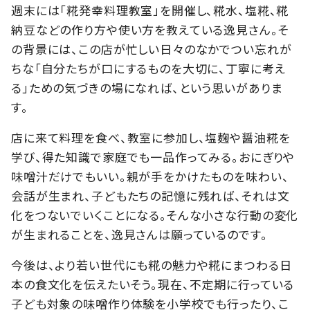
週末には「糀発幸料理教室」を開催し、糀水、塩糀、糀
納豆などの作り方や使い方を教えている逸見さん。そ
の背景には、この店が忙しい日々のなかでつい忘れが
ちな「自分たちが口にするものを大切に、丁寧に考え
る」ための気づきの場になれば、という思いがありま
す。
店に来て料理を食べ、教室に参加し、塩麹や醤油糀を
学び、得た知識で家庭でも一品作ってみる。おにぎりや
味噌汁だけでもいい。親が手をかけたものを味わい、
会話が生まれ、子どもたちの記憶に残れば、それは文
化をつないでいくことになる。そんな小さな行動の変化
が生まれることを、逸見さんは願っているのです。
今後は、より若い世代にも糀の魅力や糀にまつわる日
本の食文化を伝えたいそう。現在、不定期に行っている
子ども対象の味噌作り体験を小学校でも行ったり、こ