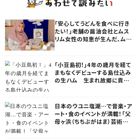
「安心してうどんを食べに行き
たい！」老舗の醤油会社とムス
リム女性の知恵が生んだ、ムス
リムに優しい“うどんだし醤
油”。
「小豆島初！」4年の歳月を経て
まもなくデビューする島仕込み
の生ハム 生まれ故郷に貢献
する草壁ハム製作所・三好昭浩
さんの挑戦
日本のウユニ塩湖…で音楽・ア
ート・食のイベントが満載！「父
母ヶ浜（ちちぶがはま）芸術祭
vol.0」で生まれたアーティスト
kou（コウ）の食アート