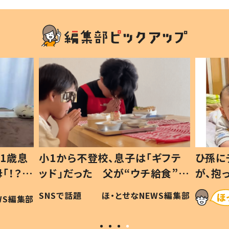
ギフテ
ひ孫にデレデレな80歳じいじ
給食”を
が、抱っこすると…ひ孫の反応に
和の親
「涙が出ました」「可愛くて仕方な
WS編集部
ほ・とせなNEWS編集部
い」