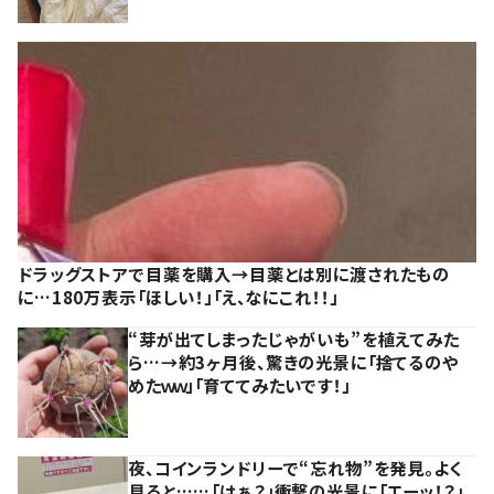
ドラッグストアで目薬を購入→目薬とは別に渡されたもの
に…180万表示「ほしい！」「え、なにこれ！！」
“芽が出てしまったじゃがいも”を植えてみた
ら…→約3ヶ月後、驚きの光景に「捨てるのや
めたｗｗ」「育ててみたいです！」
夜、コインランドリーで“忘れ物”を発見。よく
見ると……「はぁ？」衝撃の光景に「エーッ！？」