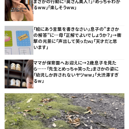
まさかの行動に「奥さん美人！」「めっちゃわか
るww」「楽しそうww」
「絵にあう言葉を書きなさい」息子の”まさか
の解答”に…母「正解でよいでしょうか？」→衝
撃の光景に「声出して笑ったｗ」「天才だと思
います」
ママが保育園へお迎えに→2歳息子を見た
ら……「先生とめっちゃ笑った」まさかの姿に
「幼児しか許されないヤツww」「大渋滞すぎ
るw」