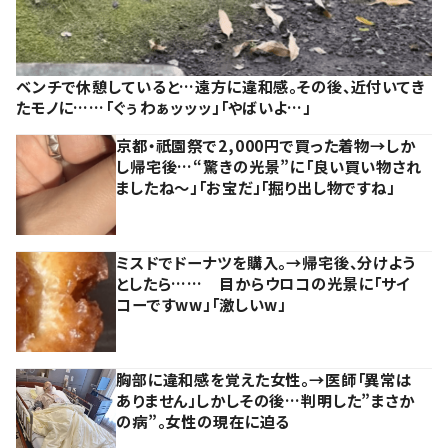
ベンチで休憩していると…遠方に違和感。その後、近付いてき
たモノに……「ぐぅわぁッッッ」「やばいよ…」
京都・祇園祭で2,000円で買った着物→しか
し帰宅後…“驚きの光景”に「良い買い物され
ましたね～」「お宝だ」「掘り出し物ですね」
ミスドでドーナツを購入。→帰宅後、分けよう
としたら…… 目からウロコの光景に「サイ
コーですww」「激しいw」
胸部に違和感を覚えた女性。→医師「異常は
ありません」しかしその後…判明した”まさか
の病”。女性の現在に迫る