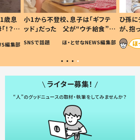
登校、息子は「ギフテ
ひ孫にデレデレな80歳じ
た 父が“ウチ給食”を
が、抱っこすると…ひ孫の
理由とは #令和の親
「涙が出ました」「可愛くて
ほ・とせなNEWS編集部
ほ・とせなNEW
い」
ライター募集！
“人”のグッドニュースの取材・執筆をしてみませんか？