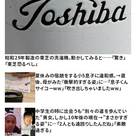
昭和29年製造の東芝の洗濯機。動かしてみると……「驚き」
「東芝恐るべし」
夏休みの宿題をする小5息子に違和感。→直
後、母がみた『衝撃的すぎる姿』に…「息子くん
サイコーww」「吹き出しちゃいましたww」
中学生の時に出会うも“別々の道を歩んでい
た”男女。しかし10年後の現在→”まさかすぎ
る姿”に…「2人とも遠回りしたんだね」「素敵
過ぎる」