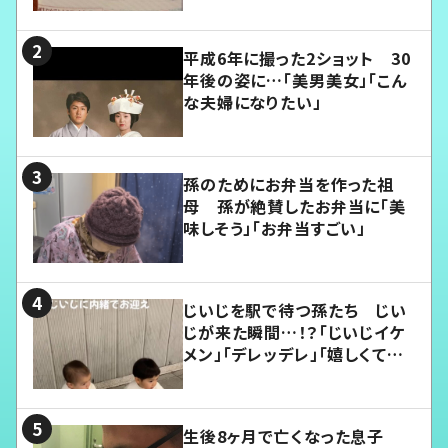
平成6年に撮った2ショット 30
年後の姿に…「美男美女」「こん
な夫婦になりたい」
孫のためにお弁当を作った祖
母 孫が絶賛したお弁当に「美
味しそう」「お弁当すごい」
じいじを駅で待つ孫たち じい
じが来た瞬間…！？「じいじイケ
メン」「デレッデレ」「嬉しくて可
愛くてたまらない」「幸せになれ
る」
生後8ヶ月で亡くなった息子