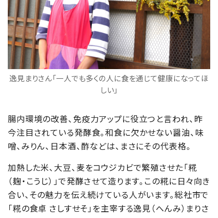
逸見まりさん「一人でも多くの人に食を通じて健康になってほ
しい」
腸内環境の改善、免疫力アップに役立つと言われ、昨
今注目されている発酵食。和食に欠かせない醤油、味
噌、みりん、日本酒、酢などは、まさにその代表格。
加熱した米、大豆、麦をコウジカビで繁殖させた「糀
（麹・こうじ）」で発酵させて造ります。この糀に日々向き
合い、その魅力を伝え続けている人がいます。総社市で
「糀の食卓 さしすせそ」を主宰する逸見（へんみ）まりさ