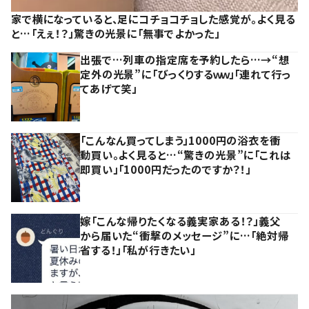
家で横になっていると、足にコチョコチョした感覚が。よく見る
と…「えぇ！？」驚きの光景に「無事でよかった」
出張で…列車の指定席を予約したら…→“想
定外の光景”に「びっくりするｗｗ」「連れて行っ
てあげて笑」
「こんなん買ってしまう」1000円の浴衣を衝
動買い。よく見ると…“驚きの光景”に「これは
即買い」「1000円だったのですか？！」
嫁「こんな帰りたくなる義実家ある！？」義父
から届いた“衝撃のメッセージ”に…「絶対帰
省する！」「私が行きたい」