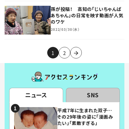
孫が投稿！ 高知の「じいちゃんば
あちゃん」の日常を映す動画が人気
のワケ
2022/03/30（水）
1
2
ニュース
SNS
平成7年に生まれた双子…
その29年後の姿に「漫画み
たい」「素敵すぎる」