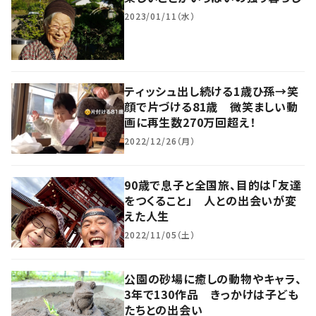
2023/01/11（水）
ティッシュ出し続ける1歳ひ孫→笑
顔で片づける81歳 微笑ましい動
画に再生数270万回超え！
2022/12/26（月）
90歳で息子と全国旅、目的は「友達
をつくること」 人との出会いが変
えた人生
2022/11/05（土）
公園の砂場に癒しの動物やキャラ、
3年で130作品 きっかけは子ども
たちとの出会い