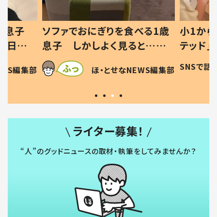
べる1歳
小1から不登校、息子は「ギフ
ひ孫にデ
と…母
テッド」だった 父が“ウチ給
が、抱っ
母の投稿
食”を作り続ける理由とは #令
に「涙が
SNSで話題
ほ・とせなNEWS編集部
EWS編集部
「現行
和の親 #令和の子
方ない」
ライター募集！
“人”のグッドニュースの取材・執筆をしてみませんか？