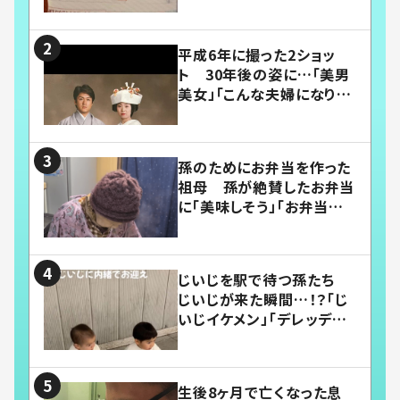
平成6年に撮った2ショッ
ト 30年後の姿に…「美男
美女」「こんな夫婦になりた
い」
孫のためにお弁当を作った
祖母 孫が絶賛したお弁当
に「美味しそう」「お弁当すご
い」
じいじを駅で待つ孫たち
じいじが来た瞬間…！？「じ
いじイケメン」「デレッデレ」
「嬉しくて可愛くてたまらな
い」「幸せになれる」
生後8ヶ月で亡くなった息