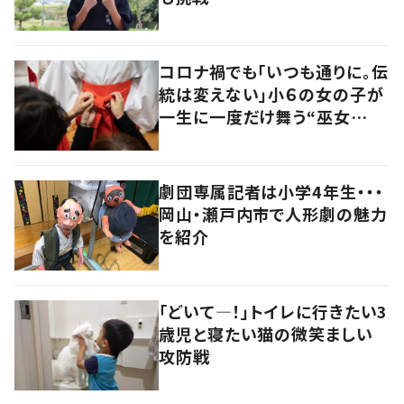
コロナ禍でも「いつも通りに。伝
統は変えない」小６の女の子が
一生に一度だけ舞う“巫女
舞”に密着
劇団専属記者は小学4年生・・・
岡山・瀬戸内市で人形劇の魅力
を紹介
「どいて―！」トイレに行きたい3
歳児と寝たい猫の微笑ましい
攻防戦