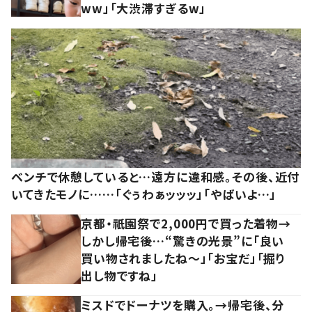
ww」「大渋滞すぎるw」
ベンチで休憩していると…遠方に違和感。その後、近付
いてきたモノに……「ぐぅわぁッッッ」「やばいよ…」
京都・祇園祭で2,000円で買った着物→
しかし帰宅後…“驚きの光景”に「良い
買い物されましたね～」「お宝だ」「掘り
出し物ですね」
ミスドでドーナツを購入。→帰宅後、分