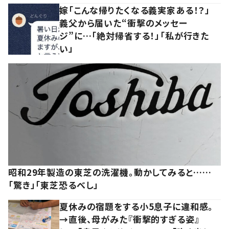
嫁「こんな帰りたくなる義実家ある！？」
義父から届いた“衝撃のメッセー
ジ”に…「絶対帰省する！」「私が行きた
い」
昭和29年製造の東芝の洗濯機。動かしてみると……
「驚き」「東芝恐るべし」
夏休みの宿題をする小5息子に違和感。
→直後、母がみた『衝撃的すぎる姿』