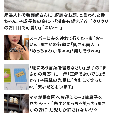
産婦人科で看護師さんに「綺麗なお顔」と言われた赤
ちゃん。→成長後の姿に…「将来有望すぎる」「クリクリ
のお目目で可愛い」「渋い～！」
スーパーに夫を連れて行くと…妻「おー
いw」まさかの行動に「奥さん美人！」
「めっちゃわかるww」「楽しそうww」
「絵にあう言葉を書きなさい」息子の”ま
さかの解答”に…母「正解でよいでしょう
か？」→衝撃の光景に「声出して笑った
ｗ」「天才だと思います」
ママが保育園へお迎えに→2歳息子を
見たら……「先生とめっちゃ笑った」まさ
かの姿に「幼児しか許されないヤツ