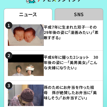
ニュース
SNS
平成7年に生まれた双子…その
29年後の姿に「漫画みたい」「素
敵すぎる」
平成6年に撮った2ショット 30
年後の姿に…「美男美女」「こん
な夫婦になりたい」
孫のためにお弁当を作った祖
母 孫が絶賛したお弁当に「美
味しそう」「お弁当すごい」