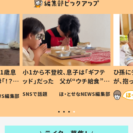
1歳息
小1から不登校、息子は「ギフテ
ひ孫に
「！？」
ッド」だった 父が“ウチ給食”を
が、抱
に「可愛
作り続ける理由とは #令和の親
「涙が
SNSで話題
ほ・とせなNEWS編集部
WS編集部
#令和の子
い」