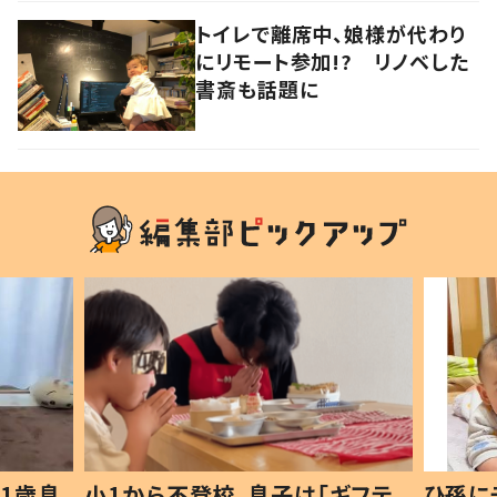
トイレで離席中、娘様が代わり
にリモート参加!? リノベした
書斎も話題に
1歳息
小1から不登校、息子は「ギフテ
ひ孫に