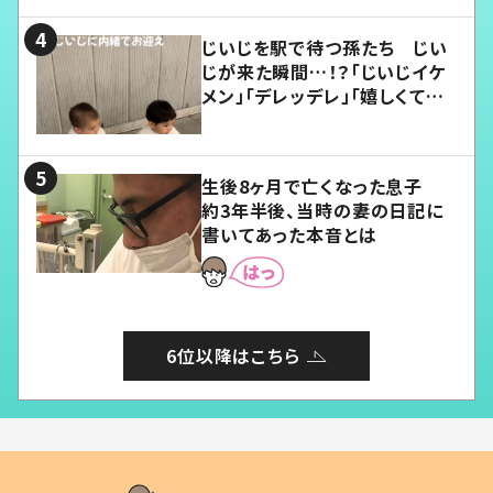
じいじを駅で待つ孫たち じい
じが来た瞬間…！？「じいじイケ
メン」「デレッデレ」「嬉しくて可
愛くてたまらない」「幸せになれ
る」
生後8ヶ月で亡くなった息子
約3年半後、当時の妻の日記に
書いてあった本音とは
6位以降はこちら