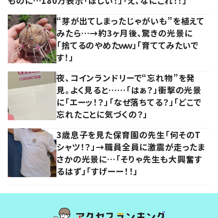
ものに…180万表示「ほしい！」「え、なにこれ！！」
“芽が出てしまったじゃがいも”を植えて
みたら…→約3ヶ月後、驚きの光景に
「捨てるのやめたｗｗ」「育ててみたいで
す！」
夜、コインランドリーで“忘れ物”を発
見。よく見ると……「はぁ？」衝撃の光景
に「エーッ！？」「なぜ落ちてる？」「どこで
忘れたことに気づくの？」
3歳息子を見た保育園の先生「何そのT
シャツ！？」→職員全員に激震が走ったま
さかの光景に…「そりゃ先生も大興奮す
るはず」「すげーー！！」