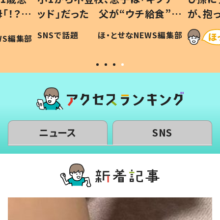
「！？」
ッド」だった 父が“ウチ給食”を
が、抱
に「可愛
作り続ける理由とは #令和の親
「涙が
SNSで話題
ほ・とせなNEWS編集部
WS編集部
#令和の子
い」
ニュース
SNS