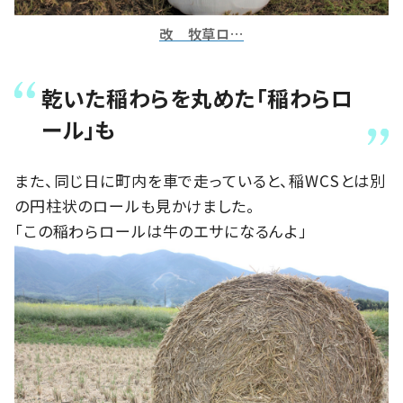
改 牧草ロ…
乾いた稲わらを丸めた「稲わらロ
ール」も
また、同じ日に町内を車で走っていると、稲WCSとは別
の円柱状のロールも見かけました。
「この稲わらロールは牛のエサになるんよ」