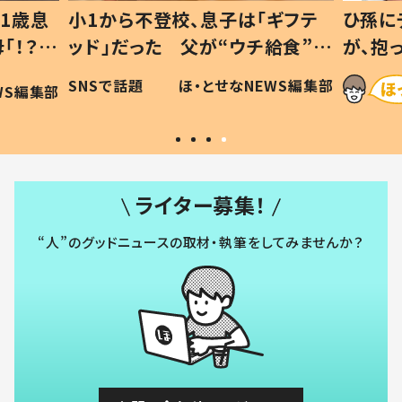
ギフテ
ひ孫にデレデレな80歳じいじ
給食”を
が、抱っこすると…ひ孫の反応に
和の親
「涙が出ました」「可愛くて仕方な
WS編集部
ほ・とせなNEWS編集部
い」
ライター募集！
“人”のグッドニュースの取材・執筆をしてみませんか？