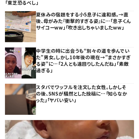
「東芝恐るべし」
夏休みの宿題をする小5息子に違和感。→直
後、母がみた『衝撃的すぎる姿』に…「息子くん
サイコーww」「吹き出しちゃいましたww」
中学生の時に出会うも“別々の道を歩んでい
た”男女。しかし10年後の現在→”まさかすぎ
る姿”に…「2人とも遠回りしたんだね」「素敵
過ぎる」
スタバでワッフルを注文した女性。しかしそ
の後、SNSが騒然とした投稿に…「知らなか
った」「ヤバい安い」