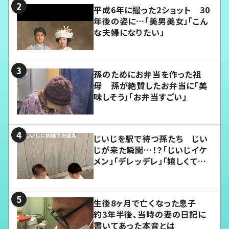
平成6年に撮った2ショット 30
年後の姿に…「美男美女」「こん
な夫婦になりたい」
孫のためにお弁当を作った祖
母 孫が絶賛したお弁当に「美
味しそう」「お弁当すごい」
じいじを駅で待つ孫たち じい
じが来た瞬間…！？「じいじイケ
メン」「デレッデレ」「嬉しくて可
愛くてたまらない」「幸せになれ
る」
生後8ヶ月で亡くなった息子
約3年半後、当時の妻の日記に
書いてあった本音とは