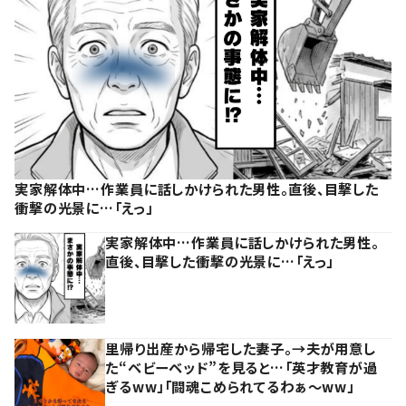
実家解体中…作業員に話しかけられた男性。直後、目撃した
衝撃の光景に…「えっ」
実家解体中…作業員に話しかけられた男性。
直後、目撃した衝撃の光景に…「えっ」
里帰り出産から帰宅した妻子。→夫が用意し
た“ベビーベッド”を見ると…「英才教育が過
ぎるww」「闘魂こめられてるわぁ～ww」