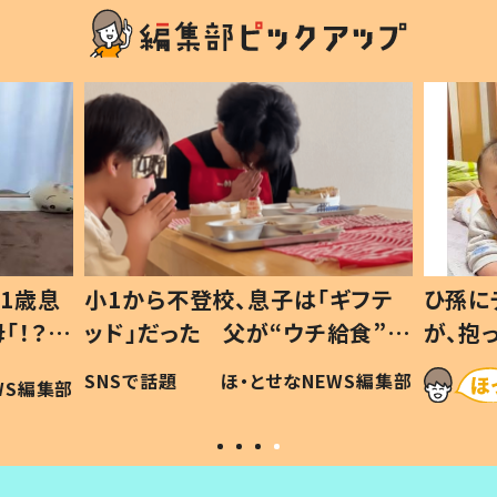
ギフテ
ひ孫にデレデレな80歳じいじ
給食”を
が、抱っこすると…ひ孫の反応に
和の親
「涙が出ました」「可愛くて仕方な
WS編集部
ほ・とせなNEWS編集部
い」