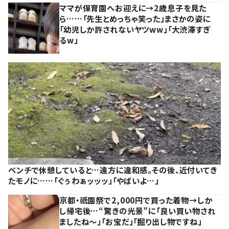
ママが保育園へお迎えに→2歳息子を見た
ら……「先生とめっちゃ笑った」まさかの姿に
「幼児しか許されないヤツww」「大渋滞すぎ
るw」
ベンチで休憩していると…遠方に違和感。その後、近付いてき
たモノに……「ぐぅわぁッッッ」「やばいよ…」
京都・祇園祭で2,000円で買った着物→しか
し帰宅後…“驚きの光景”に「良い買い物され
ましたね～」「お宝だ」「掘り出し物ですね」