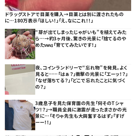
ドラッグストアで目薬を購入→目薬とは別に渡されたもの
に…180万表示「ほしい！」「え、なにこれ！！」
“芽が出てしまったじゃがいも”を植えてみた
ら…→約3ヶ月後、驚きの光景に「捨てるのや
めたｗｗ」「育ててみたいです！」
夜、コインランドリーで“忘れ物”を発見。よく
見ると……「はぁ？」衝撃の光景に「エーッ！？」
「なぜ落ちてる？」「どこで忘れたことに気づく
の？」
3歳息子を見た保育園の先生「何そのTシャ
ツ！？」→職員全員に激震が走ったまさかの光
景に…「そりゃ先生も大興奮するはず」「すげ
ーー！！」