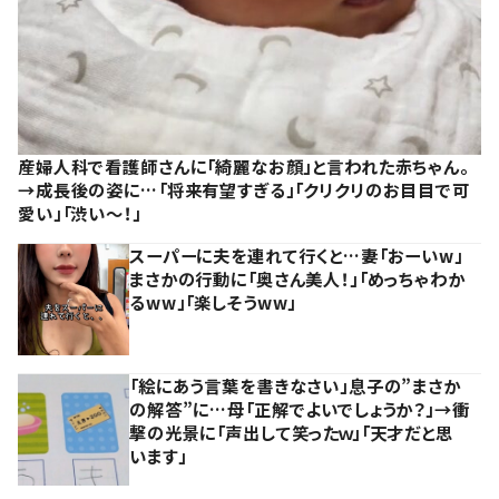
産婦人科で看護師さんに「綺麗なお顔」と言われた赤ちゃん。
→成長後の姿に…「将来有望すぎる」「クリクリのお目目で可
愛い」「渋い～！」
スーパーに夫を連れて行くと…妻「おーいw」
まさかの行動に「奥さん美人！」「めっちゃわか
るww」「楽しそうww」
「絵にあう言葉を書きなさい」息子の”まさか
の解答”に…母「正解でよいでしょうか？」→衝
撃の光景に「声出して笑ったｗ」「天才だと思
います」