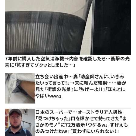
7年前に購入した空気清浄機→内部を確認したら…衝撃の光
景に「怖すぎてゾクッとしました…」
立ち会い出産中…妻「助産師さんに、いきみ
たいって言って！」→夫に頼んだ結果……妻が
見た『衝撃の光景』に「ちげーよ！！」「ほんとに
やばいｗｗｗ」
日本のスーパーで…オーストラリア人男性
「見つけちゃった」目を輝かせて持ってきた”ま
さかのモノ”に72万表示「ウケるw」「すげえも
のみつけたねw」「買わずにいられない！」