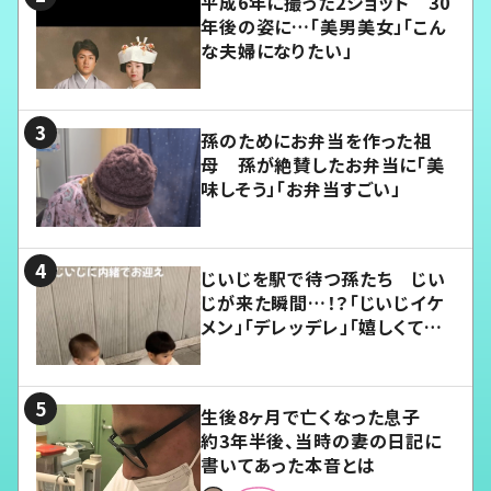
平成6年に撮った2ショット 30
年後の姿に…「美男美女」「こん
な夫婦になりたい」
孫のためにお弁当を作った祖
母 孫が絶賛したお弁当に「美
味しそう」「お弁当すごい」
じいじを駅で待つ孫たち じい
じが来た瞬間…！？「じいじイケ
メン」「デレッデレ」「嬉しくて可
愛くてたまらない」「幸せになれ
る」
生後8ヶ月で亡くなった息子
約3年半後、当時の妻の日記に
書いてあった本音とは