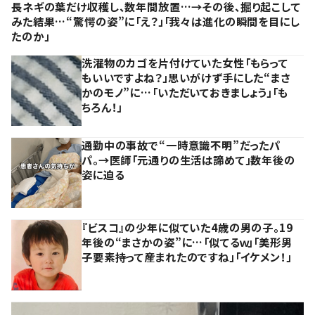
長ネギの葉だけ収穫し、数年間放置…→その後、掘り起こして
みた結果…“驚愕の姿”に「え？」「我々は進化の瞬間を目にし
たのか」
洗濯物のカゴを片付けていた女性「もらって
もいいですよね？」思いがけず手にした“まさ
かのモノ”に…「いただいておきましょう」「も
ちろん！」
通勤中の事故で“一時意識不明”だったパ
パ。→医師「元通りの生活は諦めて」数年後の
姿に迫る
『ビスコ』の少年に似ていた4歳の男の子。19
年後の“まさかの姿”に…「似てるｗ」「美形男
子要素持って産まれたのですね」「イケメン！」