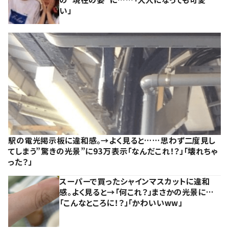
い」
駅の電光掲示板に違和感。→よく見ると……思わず二度見し
てしまう”驚きの光景”に93万表示「なんだこれ！？」「壊れちゃ
った？」
スーパーで買ったシャインマスカットに違和
感。よく見ると→「何これ？」まさかの光景に…
「こんなところに！？」「かわいいww」