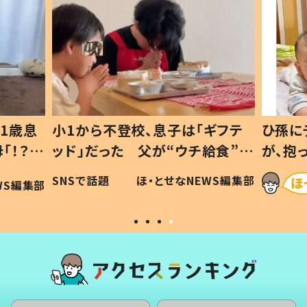
ギフテ
ひ孫にデレデレな80歳じいじ
給食”を
が、抱っこすると…ひ孫の反応に
和の親
「涙が出ました」「可愛くて仕方な
WS編集部
ほ・とせなNEWS編集部
い」