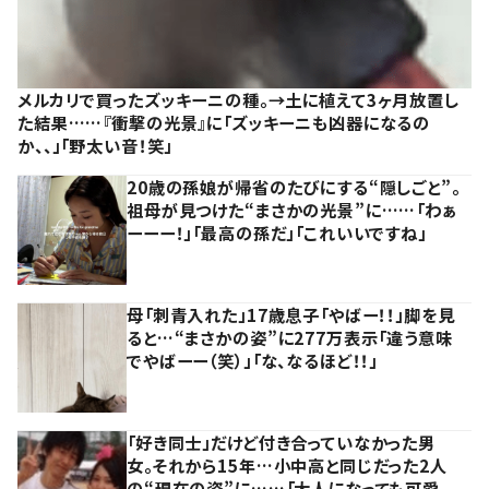
メルカリで買ったズッキーニの種。→土に植えて3ヶ月放置し
た結果……『衝撃の光景』に「ズッキーニも凶器になるの
か、、」「野太い音！笑」
20歳の孫娘が帰省のたびにする“隠しごと”。
祖母が見つけた“まさかの光景”に……「わぁ
ーーー！」「最高の孫だ」「これいいですね」
母「刺青入れた」17歳息子「やばー！！」脚を見
ると…“まさかの姿”に277万表示「違う意味
でやばーー（笑）」「な、なるほど！！」
「好き同士」だけど付き合っていなかった男
女。それから15年…小中高と同じだった2人
の“現在の姿”に……「大人になっても可愛