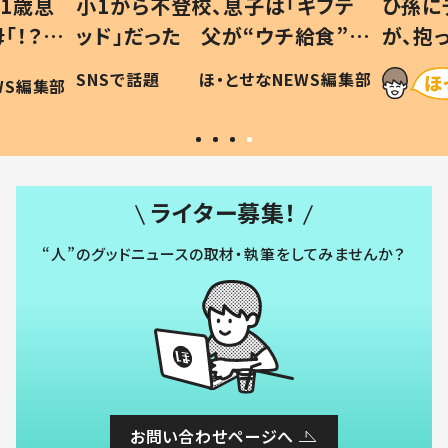
ギフテ
ひ孫にデレデレな80歳じいじ
給食”を
が、抱っこすると…ひ孫の反応に
和の親
「涙が出ました」「可愛くて仕方な
WS編集部
ほ・とせなNEWS編集部
い」
ライター募集！
“人”のグッドニュースの取材・執筆をしてみませんか？
お問い合わせページへ