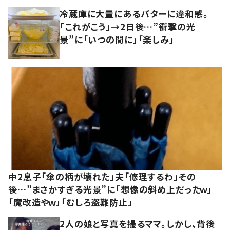
冷蔵庫に大量にあるバターに違和感。
「これがこう」→2日後…”衝撃の光
景”に「いつの間に」「楽しみ」
中2息子「傘の柄が壊れた」夫「修理するわ」その
後…”まさかすぎる光景”に「想像の斜め上だったｗ」
「魔改造やｗ」「むしろ盗難防止」
2人の娘と写真を撮るママ。しかし、背後