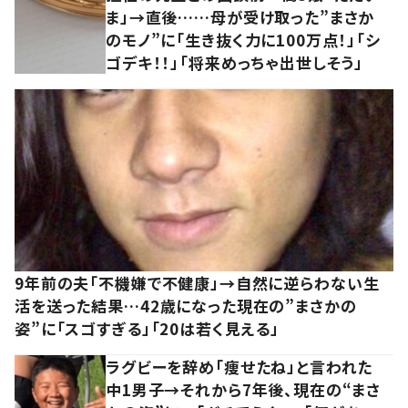
ま」→直後……母が受け取った”まさか
のモノ”に「生き抜く力に100万点！」「シ
ゴデキ！！」「将来めっちゃ出世しそう」
9年前の夫「不機嫌で不健康」→自然に逆らわない生
活を送った結果…42歳になった現在の”まさかの
姿”に「スゴすぎる」「20は若く見える」
ラグビーを辞め「痩せたね」と言われた
中1男子→それから7年後、現在の“まさ