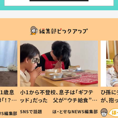
1歳息
小1から不登校、息子は「ギフテ
ひ孫に
「！？」
ッド」だった 父が“ウチ給食”を
が、抱
に「可愛
作り続ける理由とは #令和の親
「涙が
SNSで話題
ほ・とせなNEWS編集部
WS編集部
#令和の子
い」