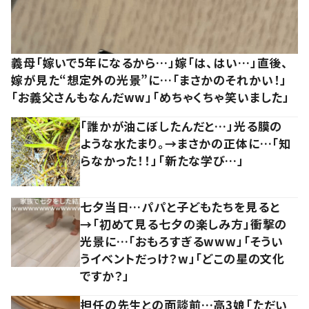
義母「嫁いで5年になるから…」嫁「は、はい…」直後、
嫁が見た“想定外の光景”に…「まさかのそれかい！」
「お義父さんもなんだww」「めちゃくちゃ笑いました」
「誰かが油こぼしたんだと…」光る膜の
ような水たまり。→まさかの正体に…「知
らなかった！！」「新たな学び…」
七夕当日…パパと子どもたちを見ると
→「初めて見る七夕の楽しみ方」衝撃の
光景に…「おもろすぎるwww」「そうい
うイベントだっけ？w」「どこの星の文化
ですか？」
担任の先生との面談前…高3娘「ただい