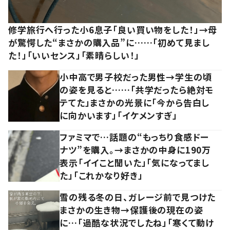
修学旅行へ行った小6息子「良い買い物をした！」→母
が驚愕した“まさかの購入品”に……「初めて見まし
た！」「いいセンス」「素晴らしい！」
小中高で男子校だった男性→学生の頃
の姿を見ると……「共学だったら絶対モ
テてた」まさかの光景に「今から告白し
に向かいます」「イケメンすぎ」
ファミマで…話題の“もっちり食感ドー
ナツ”を購入。→まさかの中身に190万
表示「イイこと聞いた」「気になってまし
た」「これかなり好き」
雪の残る冬の日、ガレージ前で見つけた
まさかの生き物→保護後の現在の姿
に…「過酷な状況でしたね」「寒くて動け