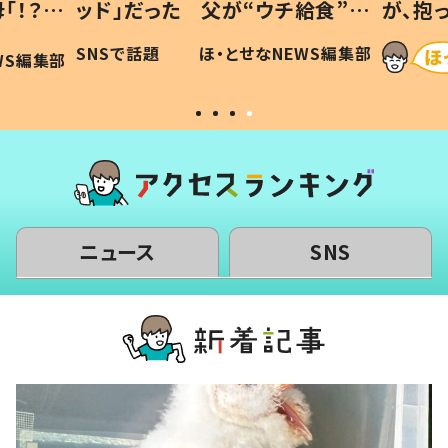
「！？」
ッド」だった 父が“ウチ給食”を
が、抱
に「可愛
作り続ける理由とは #令和の親
「涙が
SNSで話題
ほ・とせなNEWS編集部
WS編集部
#令和の子
い」
ニュース
SNS