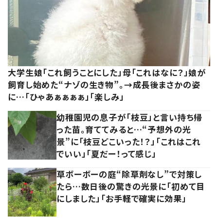
大学生娘「これ飼うことにした」母「これはなに？」娘が
飼育し始めた“ナゾの生き物”。→成長後まさかの姿
に…「ひゃあぁぁぁぁ」「楽しみ」
幼稚園児の息子が「枝豆」と言い持ち帰
った苗。育ててみると…“予想外の光
景”に「枝豆どこいった！？」「これはこれ
でいい」「夏だー！って感じ」
草ボーボーの庭“除草剤なし”で対策し
たら…数日後の驚きの光景に「初めて目
にしました」「お手軽で確実に効果」