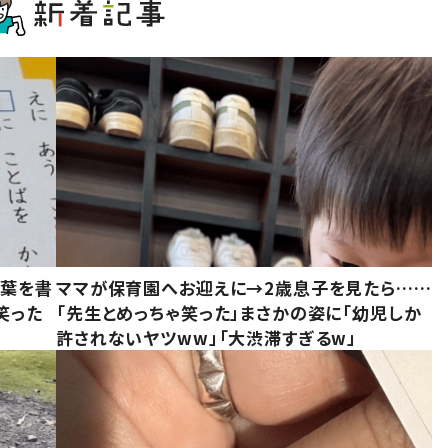
言葉を書
ママが保育園へお迎えに→2歳息子を見たら……
笑った
「先生とめっちゃ笑った」まさかの姿に「幼児しか
許されないヤツww」「大渋滞すぎるw」