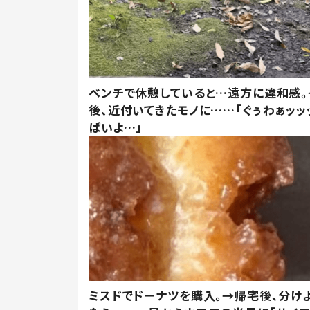
ベンチで休憩していると…遠方に違和感。
後、近付いてきたモノに……「ぐぅわぁッッ
ばいよ…」
ミスドでドーナツを購入。→帰宅後、分け