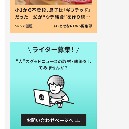
小1から不登校、息子は「ギフテッド」
だった 父が“ウチ給食”を作り続け
る理由とは #令和の親 #令和の子
SNSで話題
ほ・とせなNEWS編集部
ライター募集！
“人”のグッドニュースの取材・執筆をし
てみませんか？
お問い合わせページへ