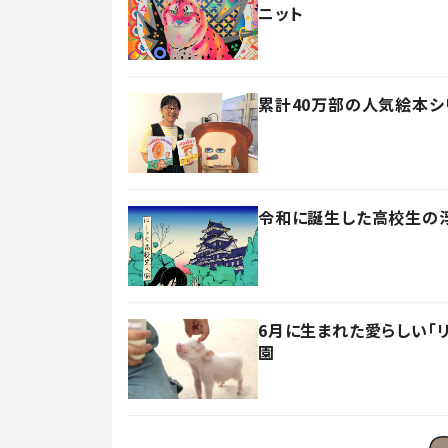
ニット
累計40万部の人気絵本シ
令和に誕生した高校生の
6月に生まれた愛らしい「
園