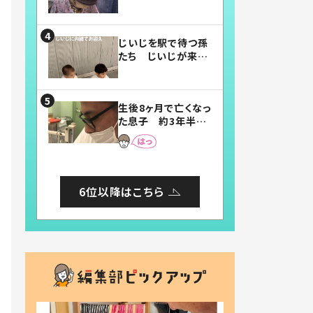
賛したお弁当に「美
味しそう」「お弁当す
ごい」
じいじを駅で待つ孫
たち じいじが来た
瞬間…！？「じいじイ
ケメン」「デレッデレ」
「嬉しくて可愛くてた
生後8ヶ月で亡くなっ
まらない」「幸せにな
た息子 約3年半
れる」
後、当時の妻の日記
に書いてあった本音
とは
6位以降はこちら