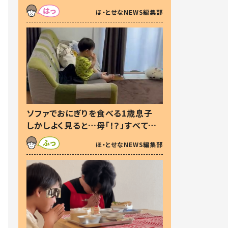
た本音とは
ほ・とせなNEWS編集部
ソファでおにぎりを食べる1歳息子
しかしよく見ると…母「！？」すべてを
察した母の投稿に「可愛いから許
ほ・とせなNEWS編集部
す！」「現行犯〜」