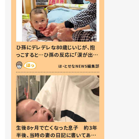
ひ孫にデレデレな80歳じいじが、抱
っこすると…ひ孫の反応に「涙が出ま
した」「可愛くて仕方ない」
ほ・とせなNEWS編集部
生後8ヶ月で亡くなった息子 約3年
半後、当時の妻の日記に書いてあっ