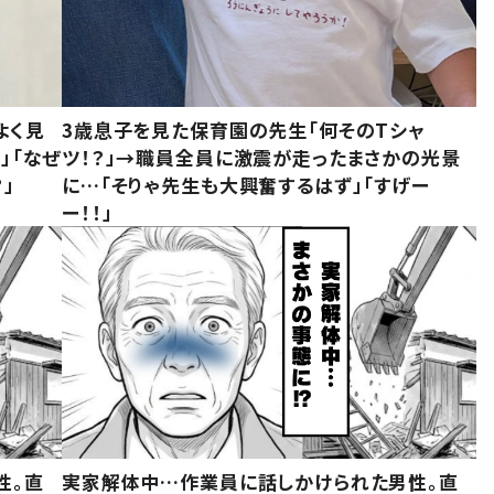
よく見
3歳息子を見た保育園の先生「何そのTシャ
」「なぜ
ツ！？」→職員全員に激震が走ったまさかの光景
」
に…「そりゃ先生も大興奮するはず」「すげー
ー！！」
性。直
実家解体中…作業員に話しかけられた男性。直