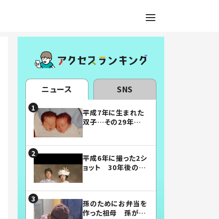
ニュース
SNS
平成7年に生まれた
双子…その29年後
の姿に「漫画みたい」
「素敵すぎる」
平成6年に撮った2シ
ョット 30年後の姿
に…「美男美女」「こ
んな夫婦になりた
い」
孫のためにお弁当を
作った祖母 孫が絶