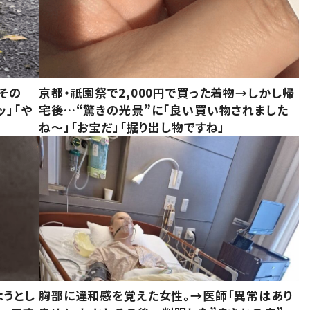
その
京都・祇園祭で2,000円で買った着物→しかし帰
ッ」「や
宅後…“驚きの光景”に「良い買い物されました
ね～」「お宝だ」「掘り出し物ですね」
ようとし
胸部に違和感を覚えた女性。→医師「異常はあり