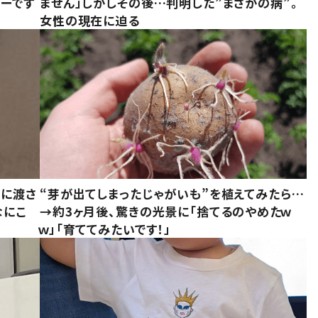
ーです
ません」しかしその後…判明した”まさかの病”。
女性の現在に迫る
別に渡さ
“芽が出てしまったじゃがいも”を植えてみたら…
なにこ
→約3ヶ月後、驚きの光景に「捨てるのやめたｗ
ｗ」「育ててみたいです！」