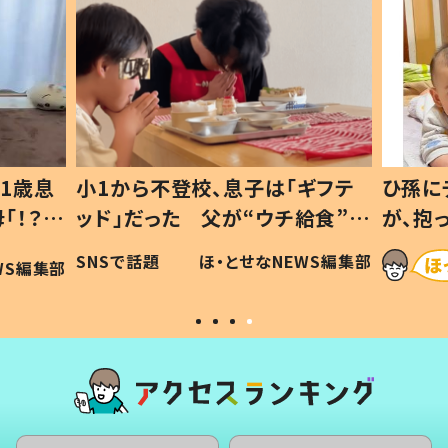
1歳息
小1から不登校、息子は「ギフテ
ひ孫に
「！？」
ッド」だった 父が“ウチ給食”を
が、抱
に「可愛
作り続ける理由とは #令和の親
「涙が
SNSで話題
ほ・とせなNEWS編集部
WS編集部
#令和の子
い」