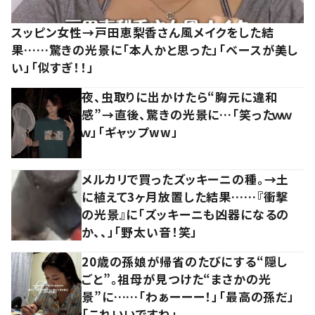
スッピン女性→戸田恵梨香さん風メイクをした結
果……驚きの光景に「本人かと思った」「ベースが美し
い」「似すぎ！！」
夜、虫取りに出かけたら“胸元に違和
感”→直後、驚きの光景に…「笑ったｗｗ
ｗ」「ギャップww」
メルカリで買ったズッキーニの種。→土
に植えて3ヶ月放置した結果……『衝撃
の光景』に「ズッキーニも凶器になるの
か、、」「野太い音！笑」
20歳の孫娘が帰省のたびにする“隠し
ごと”。祖母が見つけた“まさかの光
景”に……「わぁーーー！」「最高の孫だ」
「これいいですね」