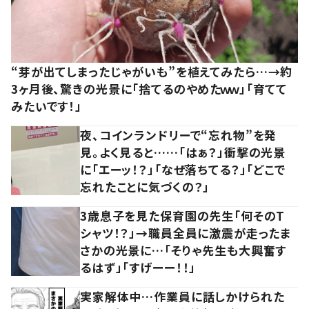
“芽が出てしまったじゃがいも”を植えてみたら…→約
3ヶ月後、驚きの光景に「捨てるのやめたｗｗ」「育てて
みたいです！」
夜、コインランドリーで“忘れ物”を発
見。よく見ると……「はぁ？」衝撃の光景
に「エーッ！？」「なぜ落ちてる？」「どこで
忘れたことに気づくの？」
3歳息子を見た保育園の先生「何そのT
シャツ！？」→職員全員に激震が走ったま
さかの光景に…「そりゃ先生も大興奮す
るはず」「すげーー！！」
実家解体中…作業員に話しかけられた