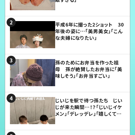
平成6年に撮った2ショット 30
年後の姿に…「美男美女」「こん
な夫婦になりたい」
孫のためにお弁当を作った祖
母 孫が絶賛したお弁当に「美
味しそう」「お弁当すごい」
じいじを駅で待つ孫たち じい
じが来た瞬間…！？「じいじイケ
メン」「デレッデレ」「嬉しくて可
愛くてたまらない」「幸せになれ
る」