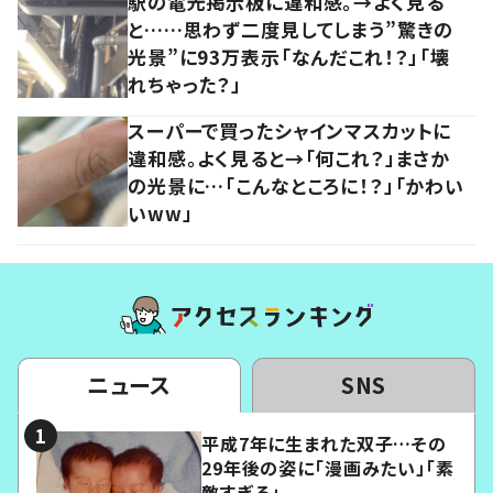
駅の電光掲示板に違和感。→よく見る
と……思わず二度見してしまう”驚きの
光景”に93万表示「なんだこれ！？」「壊
れちゃった？」
スーパーで買ったシャインマスカットに
違和感。よく見ると→「何これ？」まさか
の光景に…「こんなところに！？」「かわい
いww」
ニュース
SNS
平成7年に生まれた双子…その
29年後の姿に「漫画みたい」「素
敵すぎる」