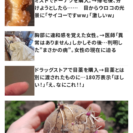
ミスドでドーナツを購入。→帰宅後、分
けようとしたら…… 目からウロコの光
景に「サイコーですww」「激しいw」
胸部に違和感を覚えた女性。→医師「異
常はありません」しかしその後…判明し
た”まさかの病”。女性の現在に迫る
ドラッグストアで目薬を購入→目薬とは
別に渡されたものに…180万表示「ほし
い！」「え、なにこれ！！」