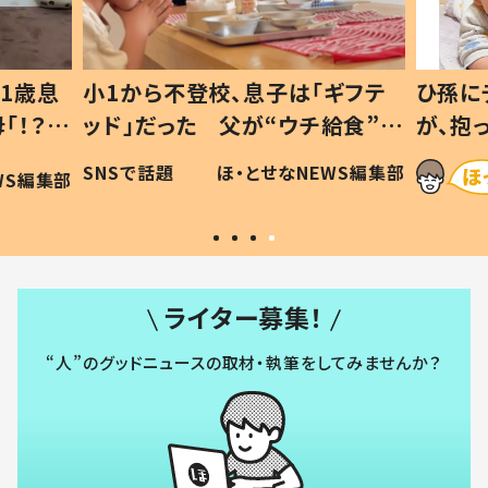
1歳息
小1から不登校、息子は「ギフテ
ひ孫に
「！？」
ッド」だった 父が“ウチ給食”を
が、抱
に「可愛
作り続ける理由とは #令和の親
「涙が
SNSで話題
ほ・とせなNEWS編集部
WS編集部
#令和の子
い」
ライター募集！
“人”のグッドニュースの取材・執筆をしてみませんか？