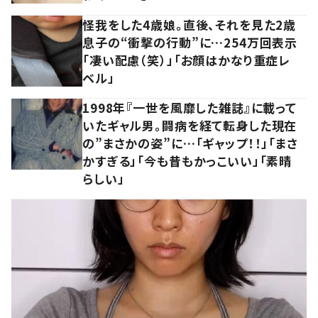
怪我をした4歳娘。直後、それを見た2歳
息子の“衝撃の行動”に…254万回表示
「凄い配慮（笑）」「お顔はかなり重症レ
ベル」
1998年『一世を風靡した雑誌』に載って
いたギャル男。闘病を経て転身した現在
の”まさかの姿”に…「ギャップ！！」「まさ
かすぎる」「今も昔もかっこいい」「素晴
らしい」