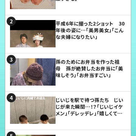
平成6年に撮った2ショット 30
年後の姿に…「美男美女」「こん
な夫婦になりたい」
孫のためにお弁当を作った祖
母 孫が絶賛したお弁当に「美
味しそう」「お弁当すごい」
じいじを駅で待つ孫たち じい
じが来た瞬間…！？「じいじイケ
メン」「デレッデレ」「嬉しくて可
愛くてたまらない」「幸せになれ
る」