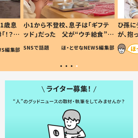
1歳息
小1から不登校、息子は「ギフテ
ひ孫に
「！？」
ッド」だった 父が“ウチ給食”を
が、抱
に「可愛
作り続ける理由とは #令和の親
「涙が
SNSで話題
ほ・とせなNEWS編集部
WS編集部
#令和の子
い」
ライター募集！
“人”のグッドニュースの取材・執筆をしてみませんか？