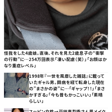
怪我をした4歳娘。直後、それを見た2歳息子の“衝撃
の行動”に…254万回表示「凄い配慮（笑）」「お顔はか
なり重症レベル」
1998年『一世を風靡した雑誌』に載って
いたギャル男。闘病を経て転身した現在
の”まさかの姿”に…「ギャップ！！」「まさ
かすぎる」「今も昔もかっこいい」「素晴
らしい」
スッピン女性→戸田恵梨香さん風メイク