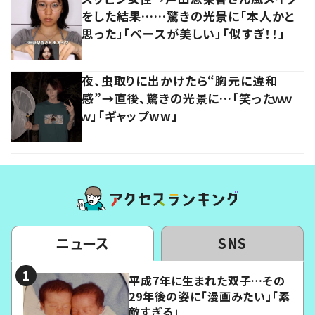
をした結果……驚きの光景に「本人かと
思った」「ベースが美しい」「似すぎ！！」
夜、虫取りに出かけたら“胸元に違和
感”→直後、驚きの光景に…「笑ったｗｗ
ｗ」「ギャップww」
ニュース
SNS
平成7年に生まれた双子…その
29年後の姿に「漫画みたい」「素
敵すぎる」