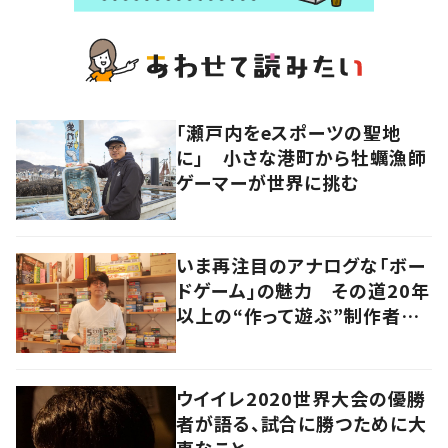
「瀬戸内をeスポーツの聖地
に」 小さな港町から牡蠣漁師
ゲーマーが世界に挑む
いま再注目のアナログな「ボー
ドゲーム」の魅力 その道20年
以上の“作って遊ぶ”制作者に
尋ねてみた
ウイイレ2020世界大会の優勝
者が語る、試合に勝つために大
事なこと