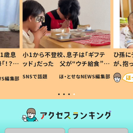
1歳息
小1から不登校、息子は「ギフテ
ひ孫に
「！？」
ッド」だった 父が“ウチ給食”を
が、抱
に「可愛
作り続ける理由とは #令和の親
「涙が
SNSで話題
ほ・とせなNEWS編集部
WS編集部
#令和の子
い」