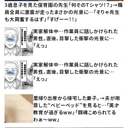
3歳息子を見た保育園の先生「何そのTシャツ！？」→職
員全員に激震が走ったまさかの光景に…「そりゃ先生
も大興奮するはず」「すげーー！！」
実家解体中…作業員に話しかけられた
男性。直後、目撃した衝撃の光景に…
「えっ」
実家解体中…作業員に話しかけられた
男性。直後、目撃した衝撃の光景に…
「えっ」
里帰り出産から帰宅した妻子。→夫が用
意した“ベビーベッド”を見ると…「英才
教育が過ぎるww」「闘魂こめられてる
わぁ～ww」