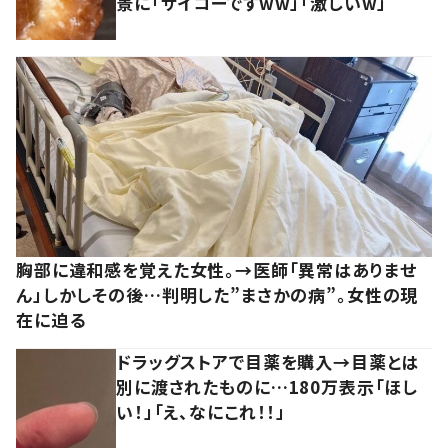
景に「サイコーですww」「激しいw」
胸部に違和感を覚えた女性。→医師「異常はありませ
ん」しかしその後…判明した”まさかの病”。女性の現
在に迫る
ドラッグストアで目薬を購入→目薬とは
別に渡されたものに…180万表示「ほし
い！」「え、なにこれ！！」