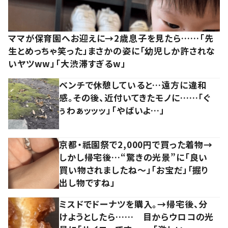
ママが保育園へお迎えに→2歳息子を見たら……「先
生とめっちゃ笑った」まさかの姿に「幼児しか許されな
いヤツww」「大渋滞すぎるw」
ベンチで休憩していると…遠方に違和
感。その後、近付いてきたモノに……「ぐ
ぅわぁッッッ」「やばいよ…」
京都・祇園祭で2,000円で買った着物→
しかし帰宅後…“驚きの光景”に「良い
買い物されましたね～」「お宝だ」「掘り
出し物ですね」
ミスドでドーナツを購入。→帰宅後、分
けようとしたら…… 目からウロコの光