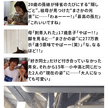
20歳の孫娘が帰省のたびにする“隠し
ごと”。祖母が見つけた“まさかの光
景”に……「わぁーーー！」「最高の孫だ」
「これいいですね」
母「刺青入れた」17歳息子「やばー！！」
脚を見ると…“まさかの姿”に277万表
示「違う意味でやばーー（笑）」「な、なる
ほど！！」
「好き同士」だけど付き合っていなかった
男女。それから15年…小中高と同じだっ
た2人の“現在の姿”に……「大人になっ
ても可愛い」