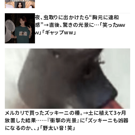
夜、虫取りに出かけたら“胸元に違和
感”→直後、驚きの光景に…「笑ったｗｗ
ｗ」「ギャップww」
メルカリで買ったズッキーニの種。→土に植えて3ヶ月
放置した結果……『衝撃の光景』に「ズッキーニも凶器
になるのか、、」「野太い音！笑」