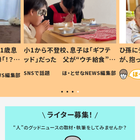
1歳息
小1から不登校、息子は「ギフテ
ひ孫に
「！？」
ッド」だった 父が“ウチ給食”を
が、抱
に「可愛
作り続ける理由とは #令和の親
「涙が
SNSで話題
ほ・とせなNEWS編集部
WS編集部
#令和の子
い」
ライター募集！
“人”のグッドニュースの取材・執筆をしてみませんか？