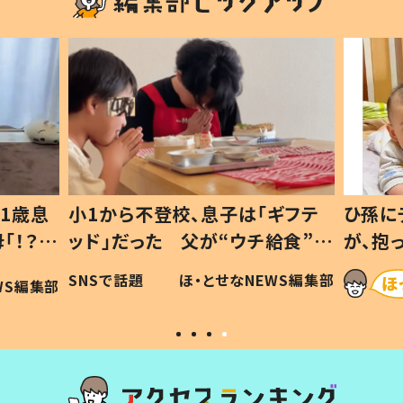
1歳息
小1から不登校、息子は「ギフテ
ひ孫に
「！？」
ッド」だった 父が“ウチ給食”を
が、抱
に「可愛
作り続ける理由とは #令和の親
「涙が
SNSで話題
ほ・とせなNEWS編集部
WS編集部
#令和の子
い」