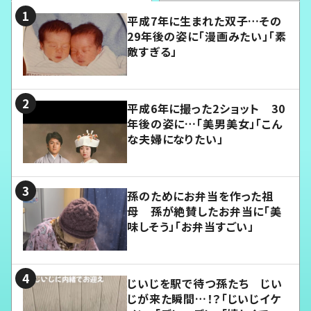
平成7年に生まれた双子…その
29年後の姿に「漫画みたい」「素
敵すぎる」
平成6年に撮った2ショット 30
年後の姿に…「美男美女」「こん
な夫婦になりたい」
孫のためにお弁当を作った祖
母 孫が絶賛したお弁当に「美
味しそう」「お弁当すごい」
じいじを駅で待つ孫たち じい
じが来た瞬間…！？「じいじイケ