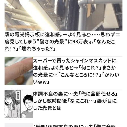
駅の電光掲示板に違和感。→よく見ると……思わず二
度見してしまう”驚きの光景”に93万表示「なんだこ
れ！？」「壊れちゃった？」
スーパーで買ったシャインマスカットに
違和感。よく見ると→「何これ？」まさか
の光景に…「こんなところに！？」「かわい
いww」
体調不良の妻に…夫「俺に全部任せろ」
しかし数時間後「なにこれ…」妻が目に
した光景とは
【続き】体調不良の妻に…夫「俺に全部