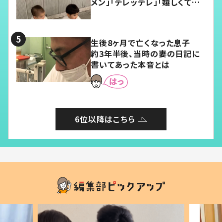
メン」「デレッデレ」「嬉しくて可
愛くてたまらない」「幸せになれ
る」
生後8ヶ月で亡くなった息子
約3年半後、当時の妻の日記に
書いてあった本音とは
6位以降はこちら