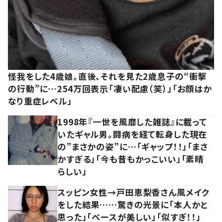
怪我をした4歳娘。直後、それを見た2歳息子の“衝撃
の行動”に…254万回表示「凄い配慮（笑）」「お顔はか
なり重症レベル」
1998年『一世を風靡した雑誌』に載って
いたギャル男。闘病を経て転身した現在
の”まさかの姿”に…「ギャップ！！」「まさ
かすぎる」「今も昔もかっこいい」「素晴
らしい」
スッピン女性→戸田恵梨香さん風メイク
をした結果……驚きの光景に「本人かと
思った」「ベースが美しい」「似すぎ！！」