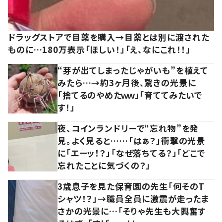
ドラッグストアで目薬を購入→目薬とは別に渡された
ものに…180万表示「ほしい！」「え、なにこれ！！」
“芽が出てしまったじゃがいも”を植えて
みたら…→約3ヶ月後、驚きの光景に
「捨てるのやめたｗｗ」「育ててみたいで
す！」
夜、コインランドリーで“忘れ物”を発
見。よく見ると……「はぁ？」衝撃の光景
に「エーッ！？」「なぜ落ちてる？」「どこで
忘れたことに気づくの？」
3歳息子を見た保育園の先生「何そのT
シャツ！？」→職員全員に激震が走ったま
さかの光景に…「そりゃ先生も大興奮す