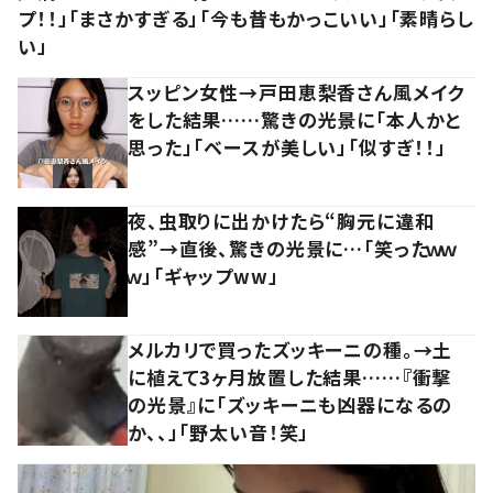
プ！！」「まさかすぎる」「今も昔もかっこいい」「素晴らし
い」
スッピン女性→戸田恵梨香さん風メイク
をした結果……驚きの光景に「本人かと
思った」「ベースが美しい」「似すぎ！！」
夜、虫取りに出かけたら“胸元に違和
感”→直後、驚きの光景に…「笑ったｗｗ
ｗ」「ギャップww」
メルカリで買ったズッキーニの種。→土
に植えて3ヶ月放置した結果……『衝撃
の光景』に「ズッキーニも凶器になるの
か、、」「野太い音！笑」