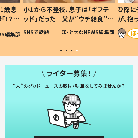
1歳息
小1から不登校、息子は「ギフテ
ひ孫に
「！？」
ッド」だった 父が“ウチ給食”を
が、抱
に「可愛
作り続ける理由とは #令和の親
「涙が
SNSで話題
ほ・とせなNEWS編集部
WS編集部
#令和の子
い」
ライター募集！
“人”のグッドニュースの取材・執筆をしてみませんか？