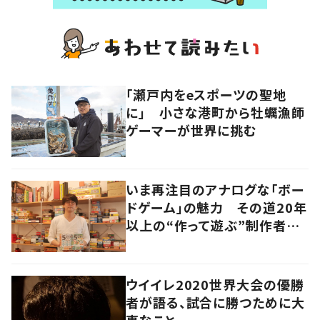
「瀬戸内をeスポーツの聖地
に」 小さな港町から牡蠣漁師
ゲーマーが世界に挑む
いま再注目のアナログな「ボー
ドゲーム」の魅力 その道20年
以上の“作って遊ぶ”制作者に
尋ねてみた
ウイイレ2020世界大会の優勝
者が語る、試合に勝つために大
事なこと