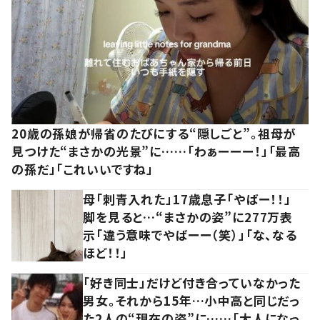
20歳の孫娘が帰省のたびにする“隠しごと”。祖母が
見つけた“まさかの光景”に……「わぁーーー！」「最高
の孫だ」「これいいですね」
母「刺青入れた」17歳息子「やばー！！」
脚を見ると…“まさかの姿”に277万表
示「違う意味でやばーー（笑）」「な、なる
ほど！！」
「好き同士」だけど付き合っていなかった
男女。それから15年…小中高と同じだっ
た2人の“現在の姿”に……「大人になっ