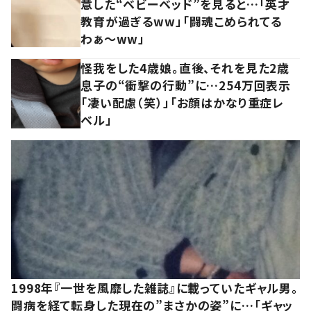
意した“ベビーベッド”を見ると…「英才
教育が過ぎるww」「闘魂こめられてる
わぁ～ww」
怪我をした4歳娘。直後、それを見た2歳
息子の“衝撃の行動”に…254万回表示
「凄い配慮（笑）」「お顔はかなり重症レ
ベル」
1998年『一世を風靡した雑誌』に載っていたギャル男。
闘病を経て転身した現在の”まさかの姿”に…「ギャッ