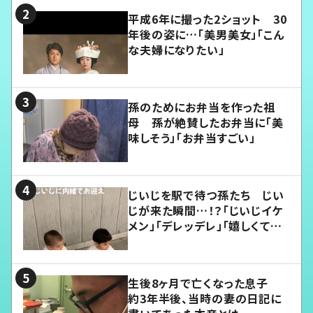
平成6年に撮った2ショット 30
年後の姿に…「美男美女」「こん
な夫婦になりたい」
孫のためにお弁当を作った祖
母 孫が絶賛したお弁当に「美
味しそう」「お弁当すごい」
じいじを駅で待つ孫たち じい
じが来た瞬間…！？「じいじイケ
メン」「デレッデレ」「嬉しくて可
愛くてたまらない」「幸せになれ
る」
生後8ヶ月で亡くなった息子
約3年半後、当時の妻の日記に