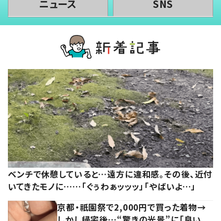
ニュース
SNS
ベンチで休憩していると…遠方に違和感。その後、近付
いてきたモノに……「ぐぅわぁッッッ」「やばいよ…」
京都・祇園祭で2,000円で買った着物→
しかし帰宅後…“驚きの光景”に「良い