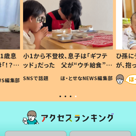
1歳息
小1から不登校、息子は「ギフテ
ひ孫に
「！？」
ッド」だった 父が“ウチ給食”を
が、抱
に「可愛
作り続ける理由とは #令和の親
「涙が
SNSで話題
ほ・とせなNEWS編集部
WS編集部
#令和の子
い」