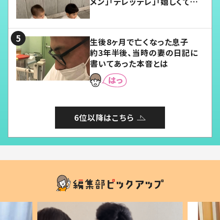
メン」「デレッデレ」「嬉しくて可
愛くてたまらない」「幸せになれ
る」
生後8ヶ月で亡くなった息子
約3年半後、当時の妻の日記に
書いてあった本音とは
6位以降はこちら