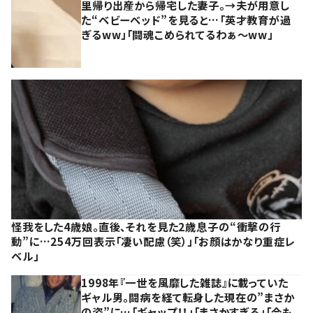
里帰り出産から帰宅した妻子。→夫が用意し
た“ベビーベッド”を見ると…「英才教育が過
ぎるww」「闘魂こめられてるわぁ～ww」
怪我をした4歳娘。直後、それを見た2歳息子の“衝撃の行
動”に…254万回表示「凄い配慮（笑）」「お顔はかなり重症レ
ベル」
1998年『一世を風靡した雑誌』に載っていた
ギャル男。闘病を経て転身した現在の”まさか
の姿”に…「ギャップ！！」「まさかすぎる」「今も