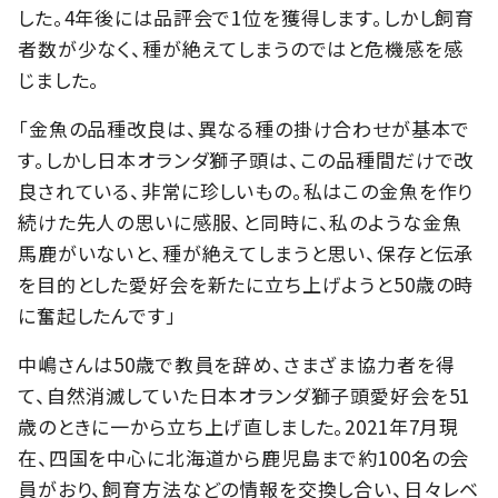
した。4年後には品評会で1位を獲得します。しかし飼育
者数が少なく、種が絶えてしまうのではと危機感を感
じました。
「金魚の品種改良は、異なる種の掛け合わせが基本で
す。しかし日本オランダ獅子頭は、この品種間だけで改
良されている、非常に珍しいもの。私はこの金魚を作り
続けた先人の思いに感服、と同時に、私のような金魚
馬鹿がいないと、種が絶えてしまうと思い、保存と伝承
を目的とした愛好会を新たに立ち上げようと50歳の時
に奮起したんです」
中嶋さんは50歳で教員を辞め、さまざま協力者を得
て、自然消滅していた日本オランダ獅子頭愛好会を51
歳のときに一から立ち上げ直しました。2021年7月現
在、四国を中心に北海道から鹿児島まで約100名の会
員がおり、飼育方法などの情報を交換し合い、日々レベ