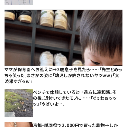
ママが保育園へお迎えに→2歳息子を見たら……「先生とめっ
ちゃ笑った」まさかの姿に「幼児しか許されないヤツww」「大
渋滞すぎるw」
ベンチで休憩していると…遠方に違和感。そ
の後、近付いてきたモノに……「ぐぅわぁッッ
ッ」「やばいよ…」
京都・祇園祭で2,000円で買った着物→しか