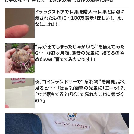
しその後…判明した”まさかの病”。女性の現在に迫る
ドラッグストアで目薬を購入→目薬とは別に
渡されたものに…180万表示「ほしい！」「え、
なにこれ！！」
“芽が出てしまったじゃがいも”を植えてみた
ら…→約3ヶ月後、驚きの光景に「捨てるのや
めたｗｗ」「育ててみたいです！」
夜、コインランドリーで“忘れ物”を発見。よく
見ると……「はぁ？」衝撃の光景に「エーッ！？」
「なぜ落ちてる？」「どこで忘れたことに気づく
の？」