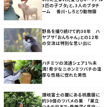
3匹の子ブタ」と、3人のブタチ
ーム 香川・しろとり動物園
野鳥を撮り続けて約30年 ハ
ヤブサ「おんちゃん」との12年
の交流は特別な思い出に
ハチミツの流通シェア1％未
満！希少なニホンミツバチの温
厚な性格に惚れた男性
讃岐富士の麓にある桃農園に
約30個のツバメの巣 「巣立
つその日まで」愛情深く見守る