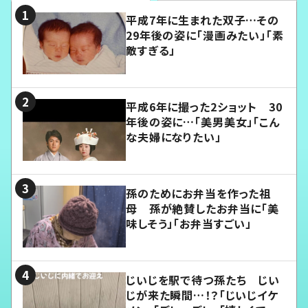
平成7年に生まれた双子…その
29年後の姿に「漫画みたい」「素
敵すぎる」
平成6年に撮った2ショット 30
年後の姿に…「美男美女」「こん
な夫婦になりたい」
孫のためにお弁当を作った祖
母 孫が絶賛したお弁当に「美
味しそう」「お弁当すごい」
じいじを駅で待つ孫たち じい
じが来た瞬間…！？「じいじイケ