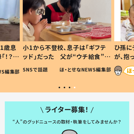
小1から不登校、息子は「ギフテ
ひ孫にデレデレ
ッド」だった 父が“ウチ給食”を
が、抱っこす
作り続ける理由とは #令和の親
「涙が出ました
SNSで話題
ほ・とせなNEWS編集部
#令和の子
い」
ライター募集！
“人”のグッドニュースの取材・執筆をしてみませんか？