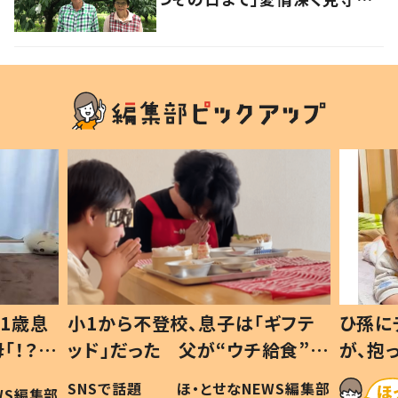
夫婦の物語 香川・丸亀市
「ギフテ
ひ孫にデレデレな80歳じいじ
チ給食”を
が、抱っこすると…ひ孫の反応に
令和の親
「涙が出ました」「可愛くて仕方な
NEWS編集部
ほ・とせなNEWS編集部