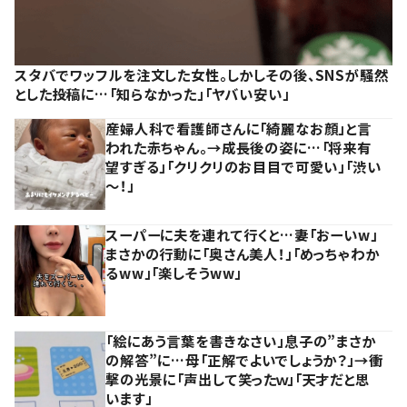
スタバでワッフルを注文した女性。しかしその後、SNSが騒然
とした投稿に…「知らなかった」「ヤバい安い」
産婦人科で看護師さんに「綺麗なお顔」と言
われた赤ちゃん。→成長後の姿に…「将来有
望すぎる」「クリクリのお目目で可愛い」「渋い
～！」
スーパーに夫を連れて行くと…妻「おーいw」
まさかの行動に「奥さん美人！」「めっちゃわか
るww」「楽しそうww」
「絵にあう言葉を書きなさい」息子の”まさか
の解答”に…母「正解でよいでしょうか？」→衝
撃の光景に「声出して笑ったｗ」「天才だと思
います」