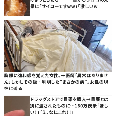
景に「サイコーですww」「激しいw」
胸部に違和感を覚えた女性。→医師「異常はありませ
ん」しかしその後…判明した”まさかの病”。女性の現
在に迫る
ドラッグストアで目薬を購入→目薬とは
別に渡されたものに…180万表示「ほし
い！」「え、なにこれ！！」