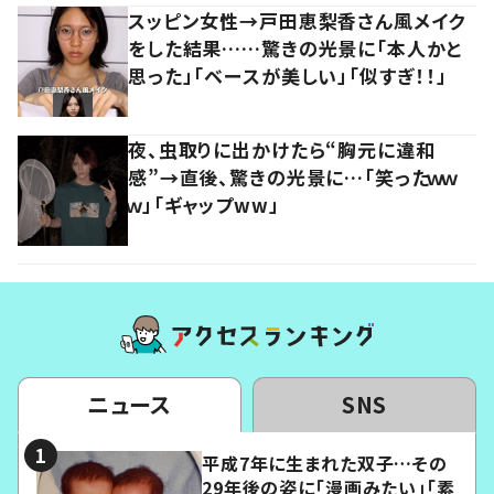
スッピン女性→戸田恵梨香さん風メイク
をした結果……驚きの光景に「本人かと
思った」「ベースが美しい」「似すぎ！！」
夜、虫取りに出かけたら“胸元に違和
感”→直後、驚きの光景に…「笑ったｗｗ
ｗ」「ギャップww」
ニュース
SNS
平成7年に生まれた双子…その
29年後の姿に「漫画みたい」「素