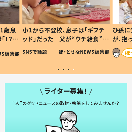
1歳息
小1から不登校、息子は「ギフテ
ひ孫に
「！？」
ッド」だった 父が“ウチ給食”を
が、抱
に「可愛
作り続ける理由とは #令和の親
「涙が
SNSで話題
ほ・とせなNEWS編集部
WS編集部
#令和の子
い」
ライター募集！
“人”のグッドニュースの取材・執筆をしてみませんか？