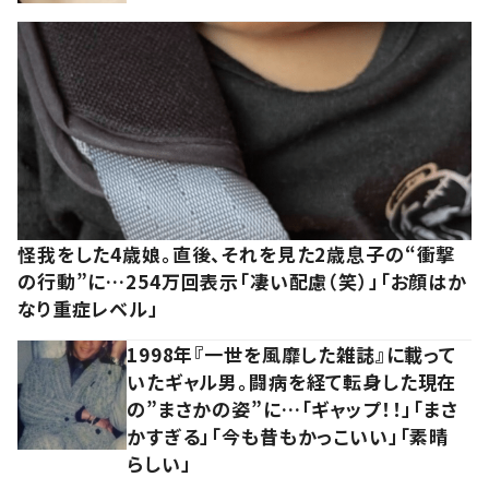
怪我をした4歳娘。直後、それを見た2歳息子の“衝撃
の行動”に…254万回表示「凄い配慮（笑）」「お顔はか
なり重症レベル」
1998年『一世を風靡した雑誌』に載って
いたギャル男。闘病を経て転身した現在
の”まさかの姿”に…「ギャップ！！」「まさ
かすぎる」「今も昔もかっこいい」「素晴
らしい」