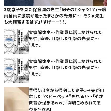
3歳息子を見た保育園の先生「何そのTシャツ！？」→職
員全員に激震が走ったまさかの光景に…「そりゃ先生
も大興奮するはず」「すげーー！！」
実家解体中…作業員に話しかけられた
男性。直後、目撃した衝撃の光景に…
「えっ」
実家解体中…作業員に話しかけられた
男性。直後、目撃した衝撃の光景に…
「えっ」
里帰り出産から帰宅した妻子。→夫が用
意した“ベビーベッド”を見ると…「英才
教育が過ぎるww」「闘魂こめられてる
わぁ～ww」