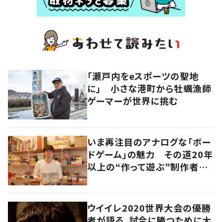
「瀬戸内をeスポーツの聖地
に」 小さな港町から牡蠣漁師
ゲーマーが世界に挑む
いま再注目のアナログな「ボー
ドゲーム」の魅力 その道20年
以上の“作って遊ぶ”制作者に
尋ねてみた
ウイイレ2020世界大会の優勝
者が語る、試合に勝つために大