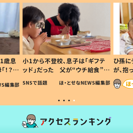
1歳息
小1から不登校、息子は「ギフテ
ひ孫に
「！？」
ッド」だった 父が“ウチ給食”を
が、抱
に「可愛
作り続ける理由とは #令和の親
「涙が
SNSで話題
ほ・とせなNEWS編集部
WS編集部
#令和の子
い」