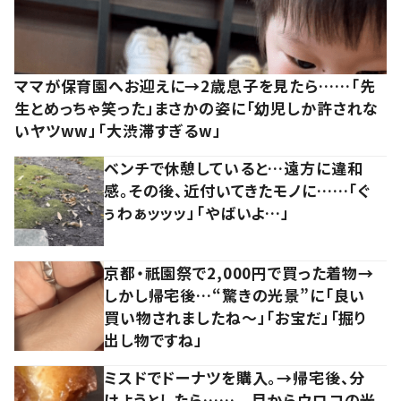
ママが保育園へお迎えに→2歳息子を見たら……「先
生とめっちゃ笑った」まさかの姿に「幼児しか許されな
いヤツww」「大渋滞すぎるw」
ベンチで休憩していると…遠方に違和
感。その後、近付いてきたモノに……「ぐ
ぅわぁッッッ」「やばいよ…」
京都・祇園祭で2,000円で買った着物→
しかし帰宅後…“驚きの光景”に「良い
買い物されましたね～」「お宝だ」「掘り
出し物ですね」
ミスドでドーナツを購入。→帰宅後、分
けようとしたら…… 目からウロコの光