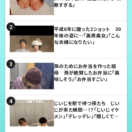
敵すぎる」
平成6年に撮った2ショット 30
年後の姿に…「美男美女」「こん
な夫婦になりたい」
孫のためにお弁当を作った祖
母 孫が絶賛したお弁当に「美
味しそう」「お弁当すごい」
じいじを駅で待つ孫たち じい
じが来た瞬間…！？「じいじイケ
メン」「デレッデレ」「嬉しくて可
愛くてたまらない」「幸せになれ
る」