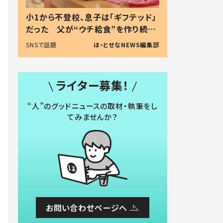
小1から不登校、息子は「ギフテッド」
だった 父が“ウチ給食”を作り続け
る理由とは #令和の親 #令和の子
SNSで話題
ほ・とせなNEWS編集部
ライター募集！
“人”のグッドニュースの取材・執筆をし
てみませんか？
お問い合わせページへ