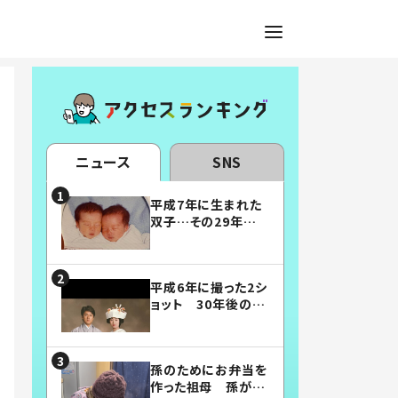
ニュース
SNS
平成7年に生まれた
双子…その29年後
の姿に「漫画みたい」
「素敵すぎる」
平成6年に撮った2シ
ョット 30年後の姿
に…「美男美女」「こ
んな夫婦になりた
い」
孫のためにお弁当を
作った祖母 孫が絶