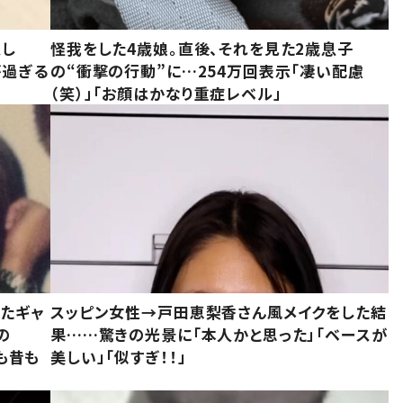
意し
怪我をした4歳娘。直後、それを見た2歳息子
が過ぎる
の“衝撃の行動”に…254万回表示「凄い配慮
（笑）」「お顔はかなり重症レベル」
いたギャ
スッピン女性→戸田恵梨香さん風メイクをした結
の
果……驚きの光景に「本人かと思った」「ベースが
今も昔も
美しい」「似すぎ！！」