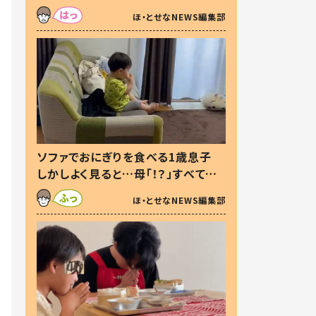
た本音とは
ほ・とせなNEWS編集部
ソファでおにぎりを食べる1歳息子
しかしよく見ると…母「！？」すべてを
察した母の投稿に「可愛いから許
ほ・とせなNEWS編集部
す！」「現行犯〜」