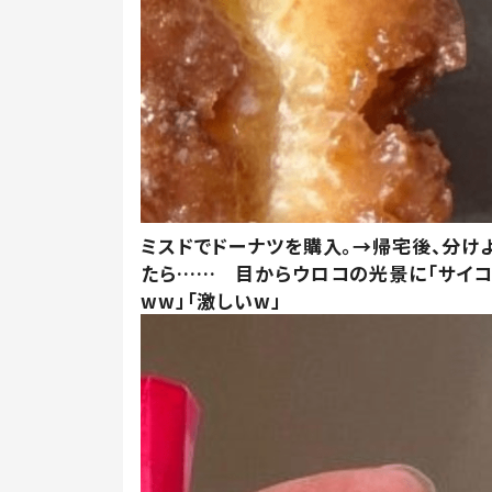
ミスドでドーナツを購入。→帰宅後、分け
たら…… 目からウロコの光景に「サイコ
ww」「激しいw」