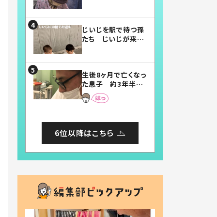
賛したお弁当に「美
味しそう」「お弁当す
ごい」
じいじを駅で待つ孫
たち じいじが来た
瞬間…！？「じいじイ
ケメン」「デレッデレ」
「嬉しくて可愛くてた
生後8ヶ月で亡くなっ
まらない」「幸せにな
た息子 約3年半
れる」
後、当時の妻の日記
に書いてあった本音
とは
6位以降はこちら