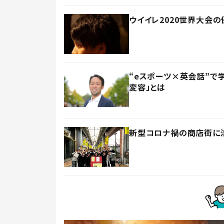
ウイイレ2020世界大会
“eスポーツ×英会話”で
変容」とは
新型コロナ禍の商店街に活