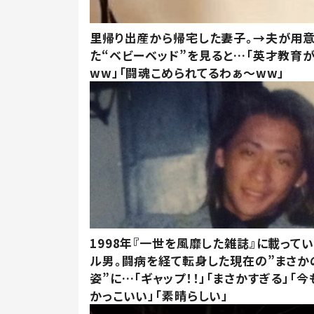
里帰り出産から帰宅した妻子。→夫が用
た“ベビーベッド”を見ると…「英才教育
ww」「闘魂こめられてるわぁ～ww」
1998年『一世を風靡した雑誌』に載って
ル男。闘病を経て転身した現在の”まさか
姿”に…「ギャップ！！」「まさかすぎる」「
かっこいい」「素晴らしい」