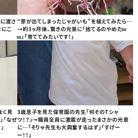
別に渡さ
“芽が出てしまったじゃがいも”を植えてみたら…
なにこ
→約3ヶ月後、驚きの光景に「捨てるのやめたｗ
ｗ」「育ててみたいです！」
よく見
3歳息子を見た保育園の先生「何そのTシャ
」「なぜ
ツ！？」→職員全員に激震が走ったまさかの光景
」
に…「そりゃ先生も大興奮するはず」「すげー
ー！！」