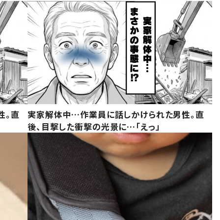
性。直
実家解体中…作業員に話しかけられた男性。直
後、目撃した衝撃の光景に…「えっ」