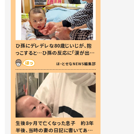
ひ孫にデレデレな80歳じいじが、抱
っこすると…ひ孫の反応に「涙が出ま
した」「可愛くて仕方ない」
ほ・とせなNEWS編集部
生後8ヶ月で亡くなった息子 約3年
半後、当時の妻の日記に書いてあっ