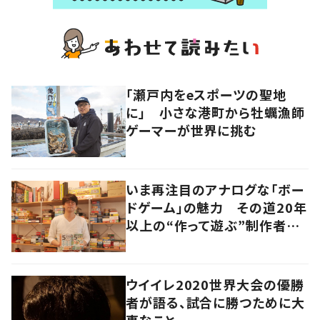
「瀬戸内をeスポーツの聖地
に」 小さな港町から牡蠣漁師
ゲーマーが世界に挑む
いま再注目のアナログな「ボー
ドゲーム」の魅力 その道20年
以上の“作って遊ぶ”制作者に
尋ねてみた
ウイイレ2020世界大会の優勝
者が語る、試合に勝つために大
事なこと