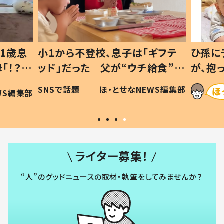
1歳息
小1から不登校、息子は「ギフテ
ひ孫に
「！？」
ッド」だった 父が“ウチ給食”を
が、抱
に「可愛
作り続ける理由とは #令和の親
「涙が
SNSで話題
ほ・とせなNEWS編集部
WS編集部
#令和の子
い」
ライター募集！
“人”のグッドニュースの取材・執筆をしてみませんか？