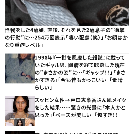
怪我をした4歳娘。直後、それを見た2歳息子の“衝撃
の行動”に…254万回表示「凄い配慮（笑）」「お顔はか
なり重症レベル」
1998年『一世を風靡した雑誌』に載って
いたギャル男。闘病を経て転身した現在
の”まさかの姿”に…「ギャップ！！」「まさ
かすぎる」「今も昔もかっこいい」「素晴
らしい」
スッピン女性→戸田恵梨香さん風メイク
をした結果……驚きの光景に「本人かと
思った」「ベースが美しい」「似すぎ！！」