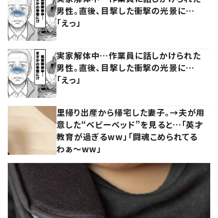
男性。直後、目撃した衝撃の光景に…
「えっ」
実家解体中…作業員に話しかけられた
男性。直後、目撃した衝撃の光景に…
「えっ」
里帰り出産から帰宅した妻子。→夫が用
意した“ベビーベッド”を見ると…「英才
教育が過ぎるww」「闘魂こめられてる
わぁ～ww」