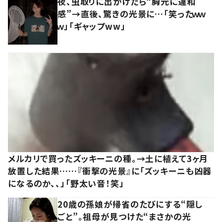
夜、虫取りに出かけたら“胸元に違和
感”→直後、驚きの光景に…「笑ったｗｗ
ｗ」「ギャップww」
メルカリで買ったズッキーニの種。→土に植えて3ヶ月
放置した結果……『衝撃の光景』に「ズッキーニも凶器
になるのか、、」「野太い音！笑」
20歳の孫娘が帰省のたびにする“隠し
ごと”。祖母が見つけた“まさかの光