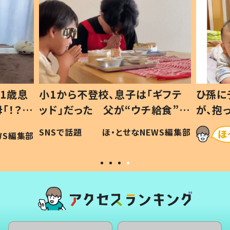
1歳息
小1から不登校、息子は「ギフテ
ひ孫に
「！？」
ッド」だった 父が“ウチ給食”を
が、抱
に「可愛
作り続ける理由とは #令和の親
「涙が
SNSで話題
ほ・とせなNEWS編集部
WS編集部
#令和の子
い」