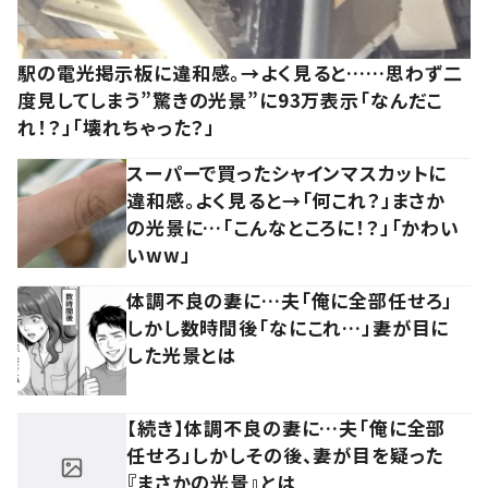
駅の電光掲示板に違和感。→よく見ると……思わず二
度見してしまう”驚きの光景”に93万表示「なんだこ
れ！？」「壊れちゃった？」
スーパーで買ったシャインマスカットに
違和感。よく見ると→「何これ？」まさか
の光景に…「こんなところに！？」「かわい
いww」
体調不良の妻に…夫「俺に全部任せろ」
しかし数時間後「なにこれ…」妻が目に
した光景とは
【続き】体調不良の妻に…夫「俺に全部
任せろ」しかしその後、妻が目を疑った
『まさかの光景』とは