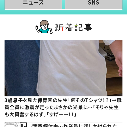
ニュース
SNS
3歳息子を見た保育園の先生「何そのTシャツ！？」→職
員全員に激震が走ったまさかの光景に…「そりゃ先生
も大興奮するはず」「すげーー！！」
実家解体中…作業員に話しかけられた