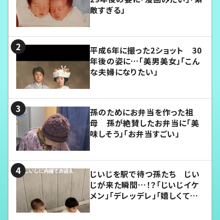
敵すぎる」
平成6年に撮った2ショット 30
年後の姿に…「美男美女」「こん
な夫婦になりたい」
孫のためにお弁当を作った祖
母 孫が絶賛したお弁当に「美
味しそう」「お弁当すごい」
じいじを駅で待つ孫たち じい
じが来た瞬間…！？「じいじイケ
メン」「デレッデレ」「嬉しくて可
愛くてたまらない」「幸せになれ
る」