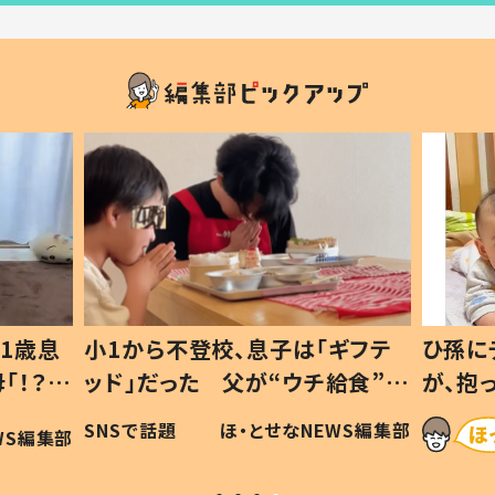
1歳息
小1から不登校、息子は「ギフテ
ひ孫に
「！？」
ッド」だった 父が“ウチ給食”を
が、抱
に「可愛
作り続ける理由とは #令和の親
「涙が
SNSで話題
ほ・とせなNEWS編集部
WS編集部
#令和の子
い」