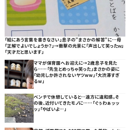
「絵にあう言葉を書きなさい」息子の”まさかの解答”に…母
「正解でよいでしょうか？」→衝撃の光景に「声出して笑ったｗ」
「天才だと思います」
ママが保育園へお迎えに→2歳息子を見た
ら……「先生とめっちゃ笑った」まさかの姿に
「幼児しか許されないヤツww」「大渋滞すぎ
るw」
ベンチで休憩していると…遠方に違和感。そ
の後、近付いてきたモノに……「ぐぅわぁッッ
ッ」「やばいよ…」