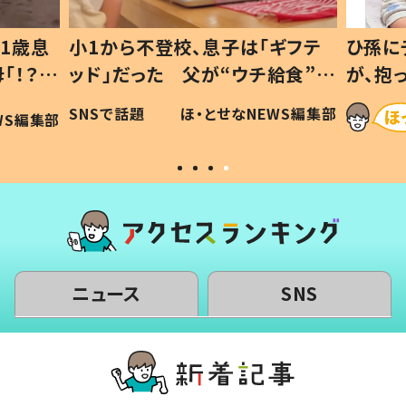
1歳息
小1から不登校、息子は「ギフテ
ひ孫に
「！？」
ッド」だった 父が“ウチ給食”を
が、抱
に「可愛
作り続ける理由とは #令和の親
「涙が
SNSで話題
ほ・とせなNEWS編集部
WS編集部
#令和の子
い」
ニュース
SNS