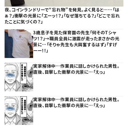
夜、コインランドリーで“忘れ物”を発見。よく見ると……「は
ぁ？」衝撃の光景に「エーッ！？」「なぜ落ちてる？」「どこで忘れ
たことに気づくの？」
3歳息子を見た保育園の先生「何そのTシャ
ツ！？」→職員全員に激震が走ったまさかの光
景に…「そりゃ先生も大興奮するはず」「すげ
ーー！！」
実家解体中…作業員に話しかけられた男性。
直後、目撃した衝撃の光景に…「えっ」
実家解体中…作業員に話しかけられた男性。
直後、目撃した衝撃の光景に…「えっ」