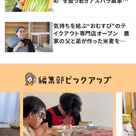
め”を扱う若きアスパラ農家の
快進撃 音楽とのコラボも
香川・多度津町
気持ちを結ぶ“おむすび”のテ
イクアウト専門店オープン 農
家の父と弟が作った米麦を使
い、食べる人の幸せを願う