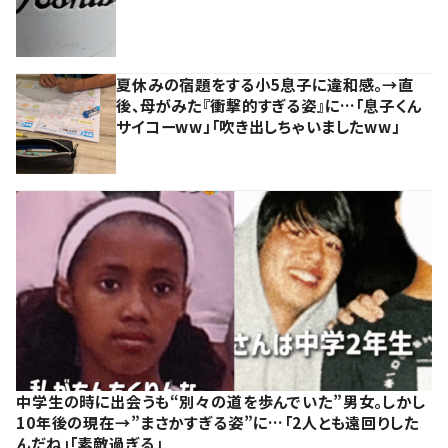
夏休みの宿題をする小5息子に違和感。→直
後、母がみた『衝撃的すぎる姿』に…「息子くん
サイコーww」「吹き出しちゃいましたww」
中学生の時に出会うも“別々の道を歩んでいた”男女。しかし
10年後の現在→”まさかすぎる姿”に…「2人とも遠回りした
んだね」「素敵過ぎる」