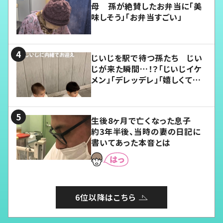
母 孫が絶賛したお弁当に「美
味しそう」「お弁当すごい」
じいじを駅で待つ孫たち じい
じが来た瞬間…！？「じいじイケ
メン」「デレッデレ」「嬉しくて可
愛くてたまらない」「幸せになれ
る」
生後8ヶ月で亡くなった息子
約3年半後、当時の妻の日記に
書いてあった本音とは
6位以降はこちら