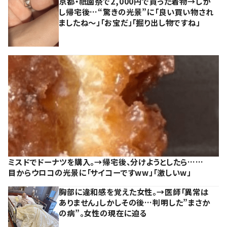
京都・祇園祭で2,000円で買った着物→しか
し帰宅後…“驚きの光景”に「良い買い物され
ましたね～」「お宝だ」「掘り出し物ですね」
ミスドでドーナツを購入。→帰宅後、分けようとしたら……
目からウロコの光景に「サイコーですww」「激しいw」
胸部に違和感を覚えた女性。→医師「異常は
ありません」しかしその後…判明した”まさか
の病”。女性の現在に迫る