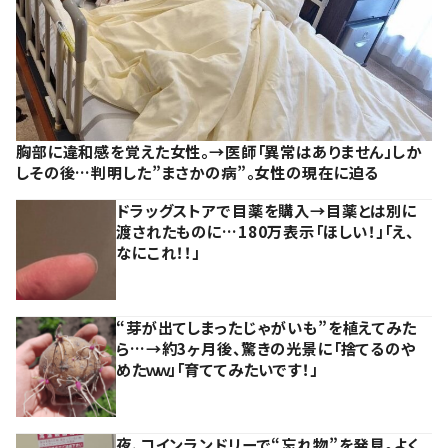
胸部に違和感を覚えた女性。→医師「異常はありません」しか
しその後…判明した”まさかの病”。女性の現在に迫る
ドラッグストアで目薬を購入→目薬とは別に
渡されたものに…180万表示「ほしい！」「え、
なにこれ！！」
“芽が出てしまったじゃがいも”を植えてみた
ら…→約3ヶ月後、驚きの光景に「捨てるのや
めたｗｗ」「育ててみたいです！」
夜、コインランドリーで“忘れ物”を発見。よく