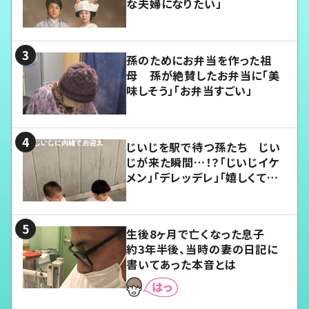
な夫婦になりたい」
孫のためにお弁当を作った祖
母 孫が絶賛したお弁当に「美
味しそう」「お弁当すごい」
じいじを駅で待つ孫たち じい
じが来た瞬間…！？「じいじイケ
メン」「デレッデレ」「嬉しくて可
愛くてたまらない」「幸せになれ
る」
生後8ヶ月で亡くなった息子
約3年半後、当時の妻の日記に
書いてあった本音とは