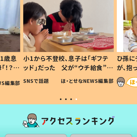
1歳息
小1から不登校、息子は「ギフテ
ひ孫に
「！？」
ッド」だった 父が“ウチ給食”を
が、抱
に「可愛
作り続ける理由とは #令和の親
「涙が
SNSで話題
ほ・とせなNEWS編集部
WS編集部
#令和の子
い」