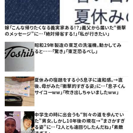
嫁「こんな帰りたくなる義実家ある！？」義父から届いた“衝撃
のメッセージ”に…「絶対帰省する！」「私が行きたい」
昭和29年製造の東芝の洗濯機。動かしてみ
ると……「驚き」「東芝恐るべし」
夏休みの宿題をする小5息子に違和感。→直
後、母がみた『衝撃的すぎる姿』に…「息子くん
サイコーww」「吹き出しちゃいましたww」
中学生の時に出会うも“別々の道を歩んでい
た”男女。しかし10年後の現在→”まさかすぎ
る姿”に…「2人とも遠回りしたんだね」「素敵
過ぎる」