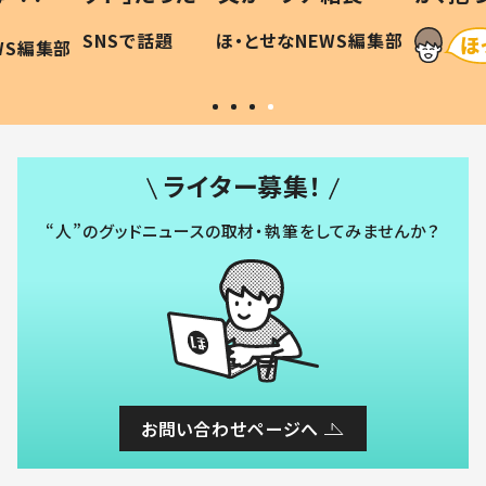
に「可愛
作り続ける理由とは #令和の親
「涙が
SNSで話題
ほ・とせなNEWS編集部
WS編集部
#令和の子
い」
ライター募集！
“人”のグッドニュースの取材・執筆をしてみませんか？
お問い合わせページへ