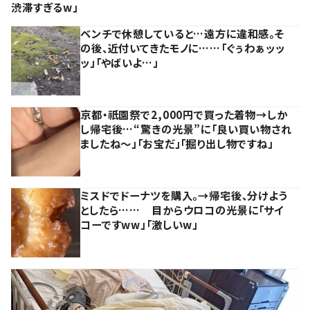
渋滞すぎるw」
ベンチで休憩していると…遠方に違和感。そ
の後、近付いてきたモノに……「ぐぅわぁッッ
ッ」「やばいよ…」
京都・祇園祭で2,000円で買った着物→しか
し帰宅後…“驚きの光景”に「良い買い物され
ましたね～」「お宝だ」「掘り出し物ですね」
ミスドでドーナツを購入。→帰宅後、分けよう
としたら…… 目からウロコの光景に「サイ
コーですww」「激しいw」