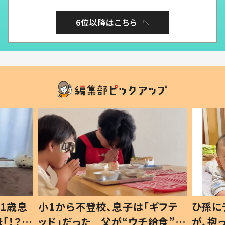
6位以降はこちら
1歳息
小1から不登校、息子は「ギフテ
ひ孫に
「！？」
ッド」だった 父が“ウチ給食”を
が、抱