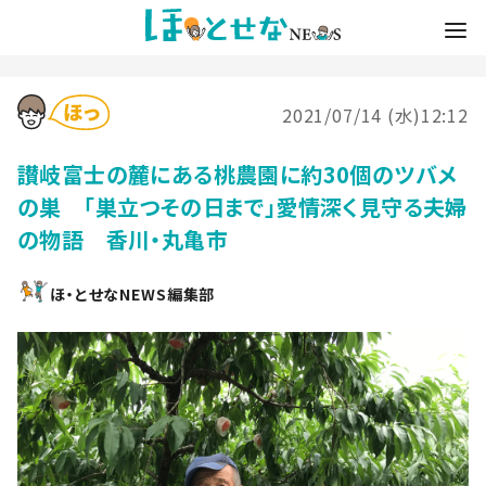
2021/07/14 (水)12:12
讃岐富士の麓にある桃農園に約30個のツバメ
の巣 「巣立つその日まで」愛情深く見守る夫婦
の物語 香川・丸亀市
ほ・とせなNEWS編集部