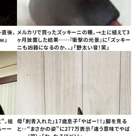
→直後、
メルカリで買ったズッキーニの種。→土に植えて3
w」
ヶ月放置した結果……『衝撃の光景』に「ズッキー
ニも凶器になるのか、、」「野太い音！笑」
”。祖
母「刺青入れた」17歳息子「やばー！！」脚を見る
ぁーー
と…“まさかの姿”に277万表示「違う意味でやば