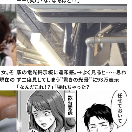
ーー（笑）」「な、なるほど！！」
女。そ
駅の電光掲示板に違和感。→よく見ると……思わ
“現在の
ず二度見してしまう”驚きの光景”に93万表示
「なんだこれ！？」「壊れちゃった？」