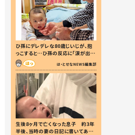
ひ孫にデレデレな80歳じいじが、抱
っこすると…ひ孫の反応に「涙が出ま
した」「可愛くて仕方ない」
ほ・とせなNEWS編集部
生後8ヶ月で亡くなった息子 約3年
半後、当時の妻の日記に書いてあっ