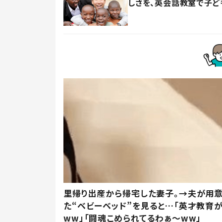
しさを、英会話教室で子ど
里帰り出産から帰宅した妻子。→夫が用
た“ベビーベッド”を見ると…「英才教育
ww」「闘魂こめられてるわぁ～ww」