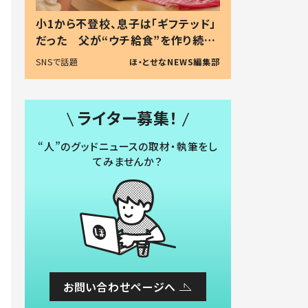
小1から不登校、息子は「ギフテッド」
だった 父が“ウチ給食”を作り続け
る理由とは #令和の親 #令和の子
SNSで話題
ほ・とせなNEWS編集部
ライター募集！
“人”のグッドニュースの取材・執筆をし
てみませんか？
お問い合わせページへ