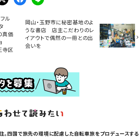
フル
岡山・玉野市に秘密基地のよ
タ
うな書店 店主こだわりのレ
の真価
イアウトで偶然の一冊との出
ョ
会いを
王寺区
在住。四国で旅先の環境に配慮した自転車旅をプロデュースする