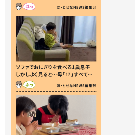
た本音とは
ほ・とせなNEWS編集部
ソファでおにぎりを食べる1歳息子
しかしよく見ると…母「！？」すべてを
察した母の投稿に「可愛いから許
ほ・とせなNEWS編集部
す！」「現行犯〜」