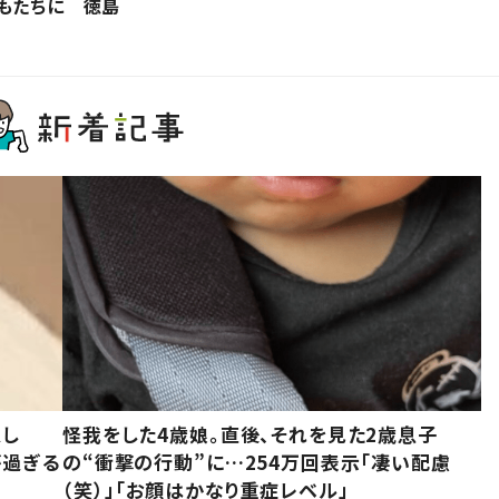
もたちに 徳島
意し
怪我をした4歳娘。直後、それを見た2歳息子
が過ぎる
の“衝撃の行動”に…254万回表示「凄い配慮
（笑）」「お顔はかなり重症レベル」