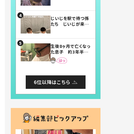
賛したお弁当に「美
味しそう」「お弁当す
ごい」
じいじを駅で待つ孫
たち じいじが来た
瞬間…！？「じいじイ
ケメン」「デレッデレ」
「嬉しくて可愛くてた
生後8ヶ月で亡くなっ
まらない」「幸せにな
た息子 約3年半
れる」
後、当時の妻の日記
に書いてあった本音
とは
6位以降はこちら