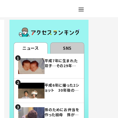
ニュース
SNS
平成7年に生まれた
双子…その29年後
の姿に「漫画みたい」
「素敵すぎる」
平成6年に撮った2シ
ョット 30年後の姿
に…「美男美女」「こ
んな夫婦になりた
い」
孫のためにお弁当を
作った祖母 孫が絶