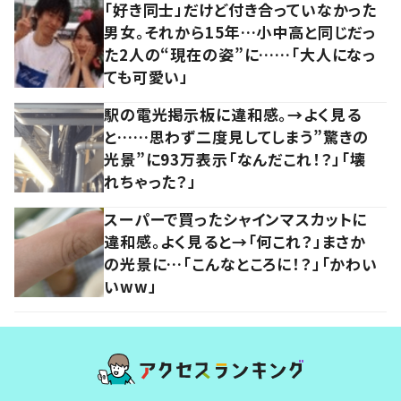
「好き同士」だけど付き合っていなかった
男女。それから15年…小中高と同じだっ
た2人の“現在の姿”に……「大人になっ
ても可愛い」
駅の電光掲示板に違和感。→よく見る
と……思わず二度見してしまう”驚きの
光景”に93万表示「なんだこれ！？」「壊
れちゃった？」
スーパーで買ったシャインマスカットに
違和感。よく見ると→「何これ？」まさか
の光景に…「こんなところに！？」「かわい
いww」