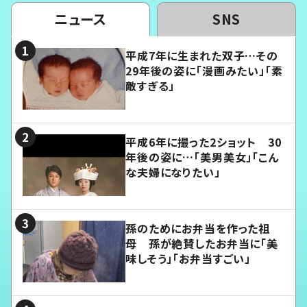
ニュース
SNS
平成7年に生まれた双子…その
29年後の姿に「漫画みたい」「素
敵すぎる」
平成6年に撮った2ショット 30
年後の姿に…「美男美女」「こん
な夫婦になりたい」
孫のためにお弁当を作った祖
母 孫が絶賛したお弁当に「美
味しそう」「お弁当すごい」