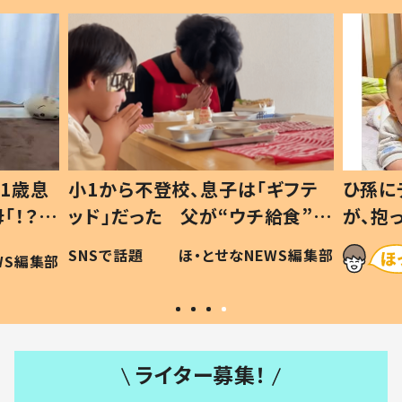
1歳息
小1から不登校、息子は「ギフテ
ひ孫に
「！？」
ッド」だった 父が“ウチ給食”を
が、抱
に「可愛
作り続ける理由とは #令和の親
「涙が
SNSで話題
ほ・とせなNEWS編集部
WS編集部
#令和の子
い」
ライター募集！