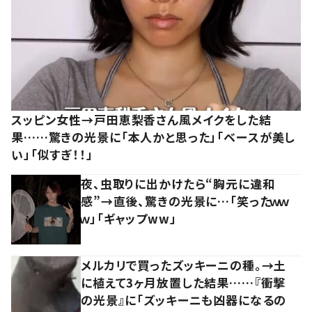
スッピン女性→戸田恵梨香さん風メイクをした結
果……驚きの光景に「本人かと思った」「ベースが美し
い」「似すぎ！！」
夜、虫取りに出かけたら“胸元に違和
感”→直後、驚きの光景に…「笑ったｗｗ
ｗ」「ギャップww」
メルカリで買ったズッキーニの種。→土
に植えて3ヶ月放置した結果……『衝撃
の光景』に「ズッキーニも凶器になるの