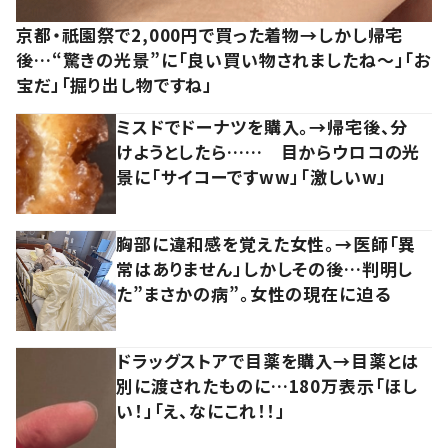
京都・祇園祭で2,000円で買った着物→しかし帰宅
後…“驚きの光景”に「良い買い物されましたね～」「お
宝だ」「掘り出し物ですね」
ミスドでドーナツを購入。→帰宅後、分
けようとしたら…… 目からウロコの光
景に「サイコーですww」「激しいw」
胸部に違和感を覚えた女性。→医師「異
常はありません」しかしその後…判明し
た”まさかの病”。女性の現在に迫る
ドラッグストアで目薬を購入→目薬とは
別に渡されたものに…180万表示「ほし
い！」「え、なにこれ！！」