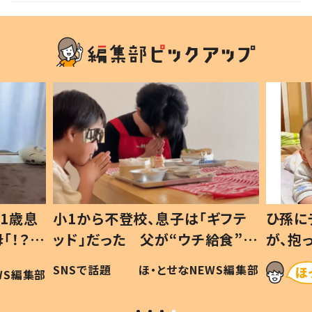
1歳息
小1から不登校、息子は「ギフテ
ひ孫に
「！？」
ッド」だった 父が“ウチ給食”を
が、抱
に「可愛
作り続ける理由とは #令和の親
「涙が
SNSで話題
ほ・とせなNEWS編集部
WS編集部
#令和の子
い」