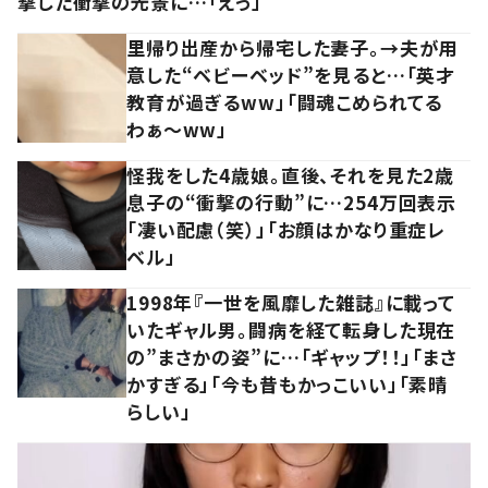
撃した衝撃の光景に…「えっ」
里帰り出産から帰宅した妻子。→夫が用
意した“ベビーベッド”を見ると…「英才
教育が過ぎるww」「闘魂こめられてる
わぁ～ww」
怪我をした4歳娘。直後、それを見た2歳
息子の“衝撃の行動”に…254万回表示
「凄い配慮（笑）」「お顔はかなり重症レ
ベル」
1998年『一世を風靡した雑誌』に載って
いたギャル男。闘病を経て転身した現在
の”まさかの姿”に…「ギャップ！！」「まさ
かすぎる」「今も昔もかっこいい」「素晴
らしい」