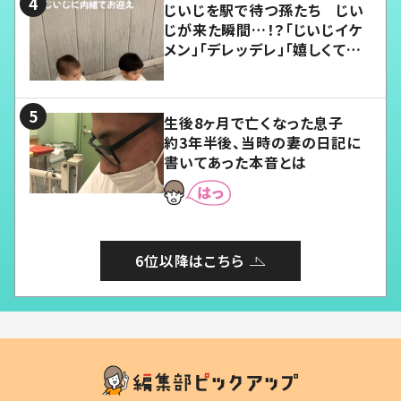
じいじを駅で待つ孫たち じい
じが来た瞬間…！？「じいじイケ
メン」「デレッデレ」「嬉しくて可
愛くてたまらない」「幸せになれ
る」
生後8ヶ月で亡くなった息子
約3年半後、当時の妻の日記に
書いてあった本音とは
6位以降はこちら