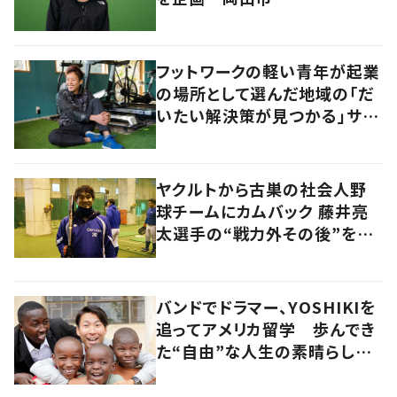
フットワークの軽い青年が起業
の場所として選んだ地域の「だ
いたい解決策が見つかる」サイ
ズ感の良さとは
ヤクルトから古巣の社会人野
球チームにカムバック 藤井亮
太選手の“戦力外その後”を追
う
バンドでドラマー、YOSHIKIを
追ってアメリカ留学 歩んでき
た“自由”な人生の素晴らしさ
を、英会話教室で子どもたち
に 徳島