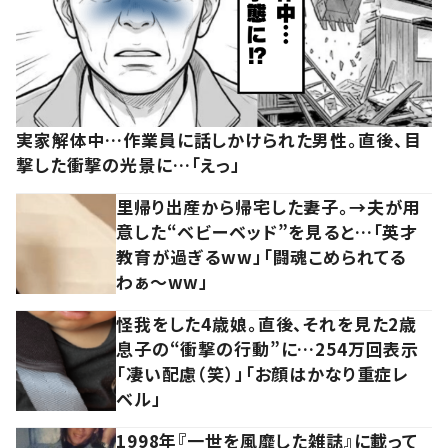
実家解体中…作業員に話しかけられた男性。直後、目
撃した衝撃の光景に…「えっ」
里帰り出産から帰宅した妻子。→夫が用
意した“ベビーベッド”を見ると…「英才
教育が過ぎるww」「闘魂こめられてる
わぁ～ww」
怪我をした4歳娘。直後、それを見た2歳
息子の“衝撃の行動”に…254万回表示
「凄い配慮（笑）」「お顔はかなり重症レ
ベル」
1998年『一世を風靡した雑誌』に載って