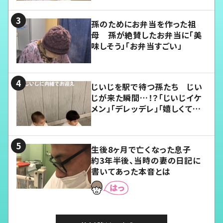
孫のためにお弁当を作った祖
母 孫が絶賛したお弁当に「美
味しそう」「お弁当すごい」
じいじを駅で待つ孫たち じい
じが来た瞬間…！？「じいじイケ
メン」「デレッデレ」「嬉しくて可
愛くてたまらない」「幸せになれ
る」
生後8ヶ月で亡くなった息子
約3年半後、当時の妻の日記に
書いてあった本音とは