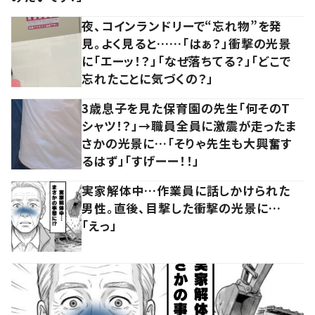
夜、コインランドリーで“忘れ物”を発
見。よく見ると……「はぁ？」衝撃の光景
に「エーッ！？」「なぜ落ちてる？」「どこで
忘れたことに気づくの？」
3歳息子を見た保育園の先生「何そのT
シャツ！？」→職員全員に激震が走ったま
さかの光景に…「そりゃ先生も大興奮す
るはず」「すげーー！！」
実家解体中…作業員に話しかけられた
男性。直後、目撃した衝撃の光景に…
「えっ」