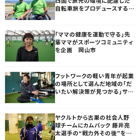
四国で旅先の環境に配慮した
自転車旅をプロデュースする
「おもてなし」の心
「ママの健康を運動で守る」先
輩ママがスポーツコミュニティ
を企画 岡山市
フットワークの軽い青年が起業
の場所として選んだ地域の「だ
いたい解決策が見つかる」サイ
ズ感の良さとは
ヤクルトから古巣の社会人野
球チームにカムバック 藤井亮
太選手の“戦力外その後”を追