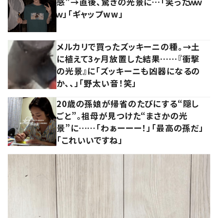
感”→直後、驚きの光景に…「笑ったｗｗ
ｗ」「ギャップww」
メルカリで買ったズッキーニの種。→土
に植えて3ヶ月放置した結果……『衝撃
の光景』に「ズッキーニも凶器になるの
か、、」「野太い音！笑」
20歳の孫娘が帰省のたびにする“隠し
ごと”。祖母が見つけた“まさかの光
景”に……「わぁーーー！」「最高の孫だ」
「これいいですね」