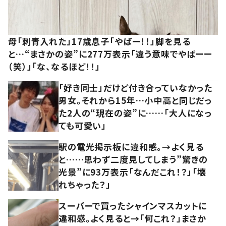
母「刺青入れた」17歳息子「やばー！！」脚を見る
と…“まさかの姿”に277万表示「違う意味でやばーー
（笑）」「な、なるほど！！」
「好き同士」だけど付き合っていなかった
男女。それから15年…小中高と同じだっ
た2人の“現在の姿”に……「大人になっ
ても可愛い」
駅の電光掲示板に違和感。→よく見る
と……思わず二度見してしまう”驚きの
光景”に93万表示「なんだこれ！？」「壊
れちゃった？」
スーパーで買ったシャインマスカットに
違和感。よく見ると→「何これ？」まさか