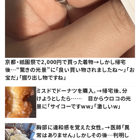
京都・祇園祭で2,000円で買った着物→しかし帰宅
後…“驚きの光景”に「良い買い物されましたね～」「お
宝だ」「掘り出し物ですね」
ミスドでドーナツを購入。→帰宅後、分
けようとしたら…… 目からウロコの光
景に「サイコーですww」「激しいw」
胸部に違和感を覚えた女性。→医師「異
常はありません」しかしその後…判明し