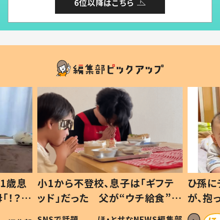
6位以降はこちら
1歳息
小1から不登校、息子は「ギフテ
ひ孫に
「！？」
ッド」だった 父が“ウチ給食”を
が、抱
に「可愛
作り続ける理由とは #令和の親
「涙が
SNSで話題
ほ・とせなNEWS編集部