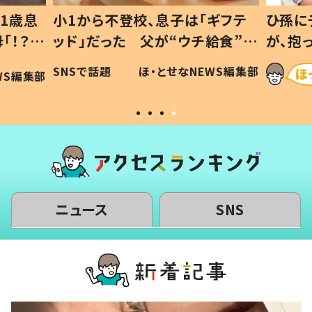
1歳息
小1から不登校、息子は「ギフテ
ひ孫に
「！？」
ッド」だった 父が“ウチ給食”を
が、抱
に「可愛
作り続ける理由とは #令和の親
「涙が
SNSで話題
ほ・とせなNEWS編集部
WS編集部
#令和の子
い」
ニュース
SNS