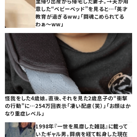
里帰り出産から帰宅した妻子。→夫が用
意した“ベビーベッド”を見ると…「英才
教育が過ぎるww」「闘魂こめられてる
わぁ～ww」
怪我をした4歳娘。直後、それを見た2歳息子の“衝撃
の行動”に…254万回表示「凄い配慮（笑）」「お顔はか
なり重症レベル」
1998年『一世を風靡した雑誌』に載って
いたギャル男。闘病を経て転身した現在