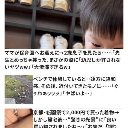
ママが保育園へお迎えに→2歳息子を見たら……「先
生とめっちゃ笑った」まさかの姿に「幼児しか許されな
いヤツww」「大渋滞すぎるw」
ベンチで休憩していると…遠方に違和
感。その後、近付いてきたモノに……「ぐ
ぅわぁッッッ」「やばいよ…」
京都・祇園祭で2,000円で買った着物→
しかし帰宅後…“驚きの光景”に「良い
買い物されましたね～」「お宝だ」「掘り