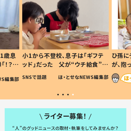
1歳息
小1から不登校、息子は「ギフテ
ひ孫に
「！？」
ッド」だった 父が“ウチ給食”を
が、抱
に「可愛
作り続ける理由とは #令和の親
「涙が
SNSで話題
ほ・とせなNEWS編集部
WS編集部
#令和の子
い」
ライター募集！
“人”のグッドニュースの取材・執筆をしてみませんか？