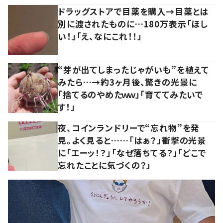
ドラッグストアで目薬を購入→目薬とは
別に渡されたものに…180万表示「ほし
い！」「え、なにこれ！！」
“芽が出てしまったじゃがいも”を植えて
みたら…→約3ヶ月後、驚きの光景に
「捨てるのやめたｗｗ」「育ててみたいで
す！」
夜、コインランドリーで“忘れ物”を発
見。よく見ると……「はぁ？」衝撃の光景
に「エーッ！？」「なぜ落ちてる？」「どこで
忘れたことに気づくの？」