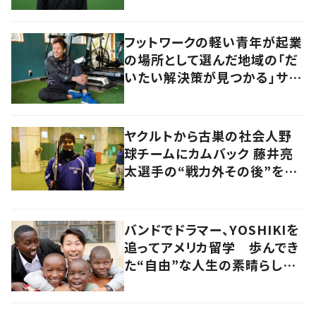
フットワークの軽い青年が起業
の場所として選んだ地域の「だ
いたい解決策が見つかる」サイ
ズ感の良さとは
ヤクルトから古巣の社会人野
球チームにカムバック 藤井亮
太選手の“戦力外その後”を追
う
バンドでドラマー、YOSHIKIを
追ってアメリカ留学 歩んでき
た“自由”な人生の素晴らしさ
を、英会話教室で子どもたち
に 徳島