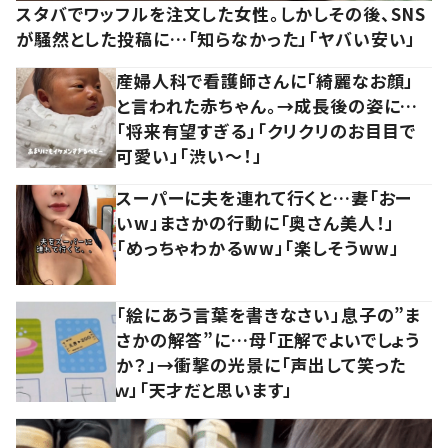
スタバでワッフルを注文した女性。しかしその後、SNS
が騒然とした投稿に…「知らなかった」「ヤバい安い」
産婦人科で看護師さんに「綺麗なお顔」
と言われた赤ちゃん。→成長後の姿に…
「将来有望すぎる」「クリクリのお目目で
可愛い」「渋い～！」
スーパーに夫を連れて行くと…妻「おー
いw」まさかの行動に「奥さん美人！」
「めっちゃわかるww」「楽しそうww」
「絵にあう言葉を書きなさい」息子の”ま
さかの解答”に…母「正解でよいでしょう
か？」→衝撃の光景に「声出して笑った
ｗ」「天才だと思います」