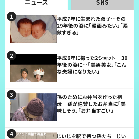
ニュース
SNS
平成7年に生まれた双子…その
29年後の姿に「漫画みたい」「素
敵すぎる」
平成6年に撮った2ショット 30
年後の姿に…「美男美女」「こん
な夫婦になりたい」
孫のためにお弁当を作った祖
母 孫が絶賛したお弁当に「美
味しそう」「お弁当すごい」
じいじを駅で待つ孫たち じい