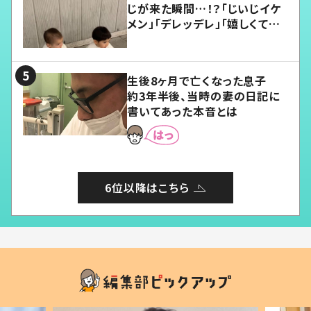
じが来た瞬間…！？「じいじイケ
メン」「デレッデレ」「嬉しくて可
愛くてたまらない」「幸せになれ
る」
生後8ヶ月で亡くなった息子
約3年半後、当時の妻の日記に
書いてあった本音とは
6位以降はこちら