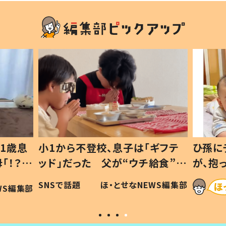
1歳息
小1から不登校、息子は「ギフテ
ひ孫に
「！？」
ッド」だった 父が“ウチ給食”を
が、抱
に「可愛
作り続ける理由とは #令和の親
「涙が
SNSで話題
ほ・とせなNEWS編集部
WS編集部
#令和の子
い」