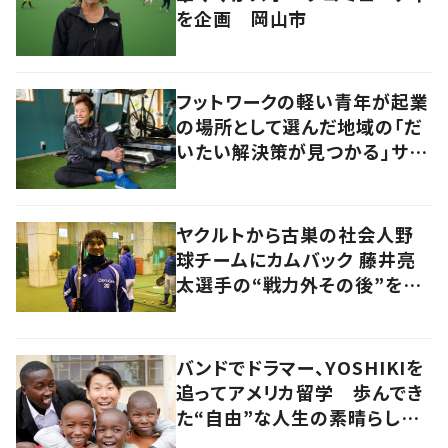
を企画 岡山市
フットワークの軽い青年が起業
の場所として選んだ地域の「だ
いたい解決策が見つかる」サイ
ズ感の良さとは
ヤクルトから古巣の社会人野
球チームにカムバック 藤井亮
太選手の“戦力外その後”を追
う
バンドでドラマー、YOSHIKIを
追ってアメリカ留学 歩んでき
た“自由”な人生の素晴らしさ
を、英会話教室で子どもたち