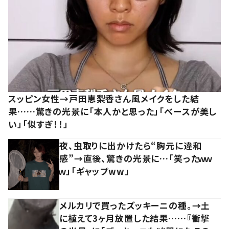
スッピン女性→戸田恵梨香さん風メイクをした結
果……驚きの光景に「本人かと思った」「ベースが美し
い」「似すぎ！！」
夜、虫取りに出かけたら“胸元に違和
感”→直後、驚きの光景に…「笑ったｗｗ
ｗ」「ギャップww」
メルカリで買ったズッキーニの種。→土
に植えて3ヶ月放置した結果……『衝撃