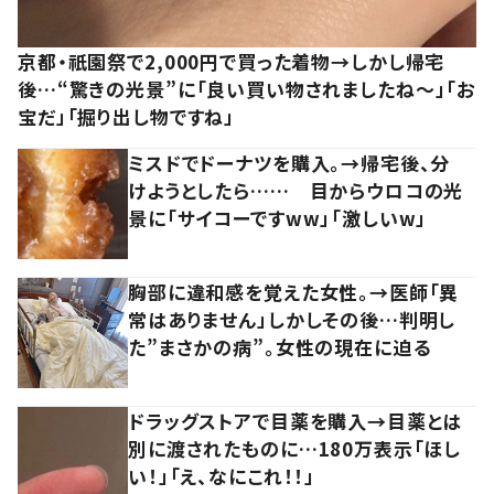
京都・祇園祭で2,000円で買った着物→しかし帰宅
後…“驚きの光景”に「良い買い物されましたね～」「お
宝だ」「掘り出し物ですね」
ミスドでドーナツを購入。→帰宅後、分
けようとしたら…… 目からウロコの光
景に「サイコーですww」「激しいw」
胸部に違和感を覚えた女性。→医師「異
常はありません」しかしその後…判明し
た”まさかの病”。女性の現在に迫る
ドラッグストアで目薬を購入→目薬とは
別に渡されたものに…180万表示「ほし
い！」「え、なにこれ！！」