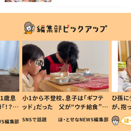
に 徳島
1歳息
小1から不登校、息子は「ギフテ
ひ孫に
「！？」
ッド」だった 父が“ウチ給食”を
が、抱
に「可愛
作り続ける理由とは #令和の親
「涙が
SNSで話題
ほ・とせなNEWS編集部
WS編集部
#令和の子
い」