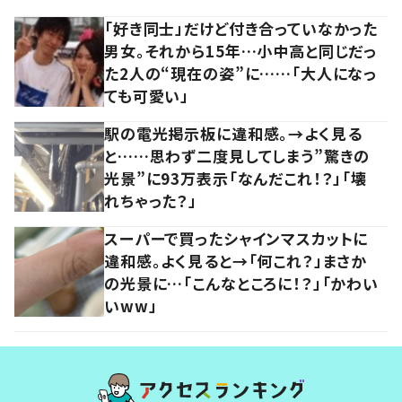
「好き同士」だけど付き合っていなかった
男女。それから15年…小中高と同じだっ
た2人の“現在の姿”に……「大人になっ
ても可愛い」
駅の電光掲示板に違和感。→よく見る
と……思わず二度見してしまう”驚きの
光景”に93万表示「なんだこれ！？」「壊
れちゃった？」
スーパーで買ったシャインマスカットに
違和感。よく見ると→「何これ？」まさか
の光景に…「こんなところに！？」「かわい
いww」