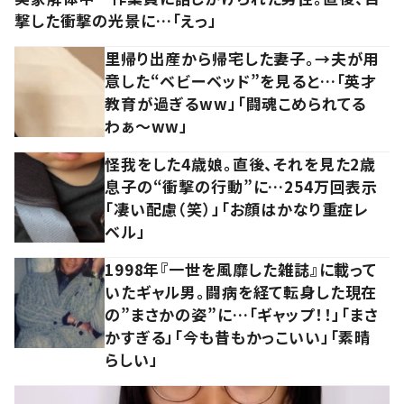
撃した衝撃の光景に…「えっ」
里帰り出産から帰宅した妻子。→夫が用
意した“ベビーベッド”を見ると…「英才
教育が過ぎるww」「闘魂こめられてる
わぁ～ww」
怪我をした4歳娘。直後、それを見た2歳
息子の“衝撃の行動”に…254万回表示
「凄い配慮（笑）」「お顔はかなり重症レ
ベル」
1998年『一世を風靡した雑誌』に載って
いたギャル男。闘病を経て転身した現在
の”まさかの姿”に…「ギャップ！！」「まさ
かすぎる」「今も昔もかっこいい」「素晴
らしい」