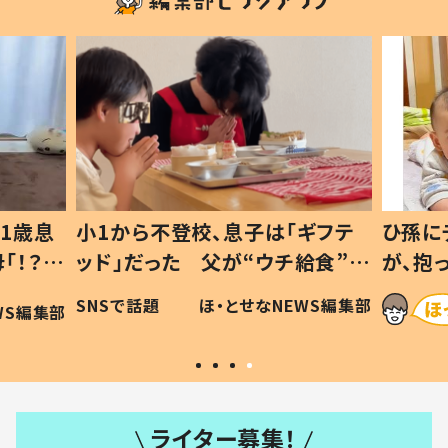
1歳息
小1から不登校、息子は「ギフテ
ひ孫に
「！？」
ッド」だった 父が“ウチ給食”を
が、抱
に「可愛
作り続ける理由とは #令和の親
「涙が
SNSで話題
ほ・とせなNEWS編集部
WS編集部
#令和の子
い」
ライター募集！