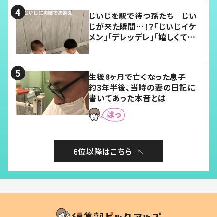
じいじを駅で待つ孫たち じい
じが来た瞬間…！？「じいじイケ
メン」「デレッデレ」「嬉しくて可
愛くてたまらない」「幸せになれ
る」
生後8ヶ月で亡くなった息子
約3年半後、当時の妻の日記に
書いてあった本音とは
6位以降はこちら