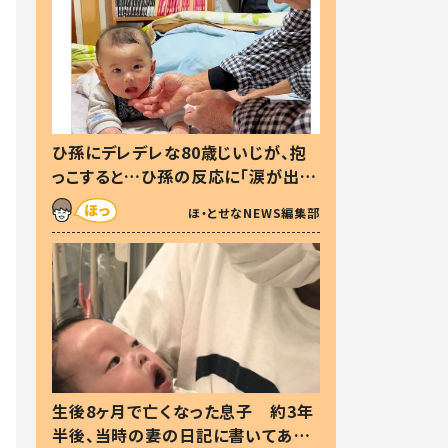
ひ孫にデレデレな80歳じいじが、抱
っこすると…ひ孫の反応に「涙が出ま
した」「可愛くて仕方ない」
ほ・とせなNEWS編集部
生後8ヶ月で亡くなった息子 約3年
半後、当時の妻の日記に書いてあっ