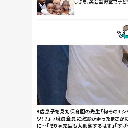
しさを、英会話教室で子ど
3歳息子を見た保育園の先生「何そのTシ
ツ！？」→職員全員に激震が走ったまさか
に…「そりゃ先生も大興奮するはず」「すげ