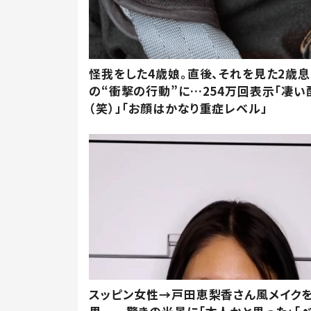
怪我をした4歳娘。直後、それを見た2歳
の“衝撃の行動”に…254万回表示「凄い
（笑）」「お顔はかなり重症レベル」
スッピン女性→戸田恵梨香さん風メイク