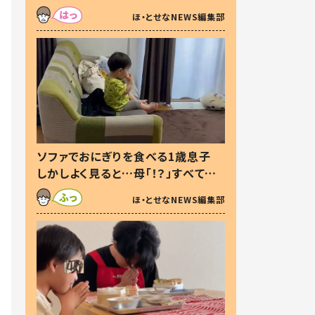
た本音とは
ほ・とせなNEWS編集部
ソファでおにぎりを食べる1歳息子
しかしよく見ると…母「！？」すべてを
察した母の投稿に「可愛いから許
ほ・とせなNEWS編集部
す！」「現行犯〜」