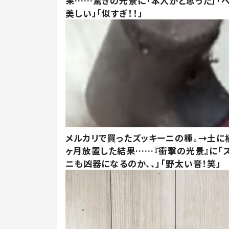
果……驚きの光景に「本人かと思った」「
美しい」「似すぎ！！」
メルカリで買ったズッキーニの種。→土に
ヶ月放置した結果……『衝撃の光景』に「
ニも凶器になるのか、、」「野太い音！笑」