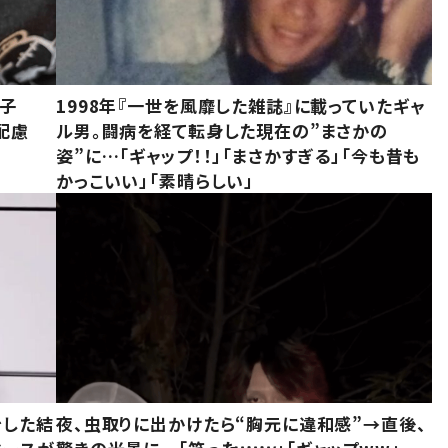
息子
1998年『一世を風靡した雑誌』に載っていたギャ
配慮
ル男。闘病を経て転身した現在の”まさかの
姿”に…「ギャップ！！」「まさかすぎる」「今も昔も
かっこいい」「素晴らしい」
をした結
夜、虫取りに出かけたら“胸元に違和感”→直後、