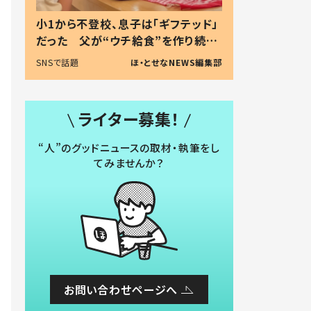
小1から不登校、息子は「ギフテッド」
だった 父が“ウチ給食”を作り続け
る理由とは #令和の親 #令和の子
SNSで話題
ほ・とせなNEWS編集部
ライター募集！
“人”のグッドニュースの取材・執筆をし
てみませんか？
お問い合わせページへ