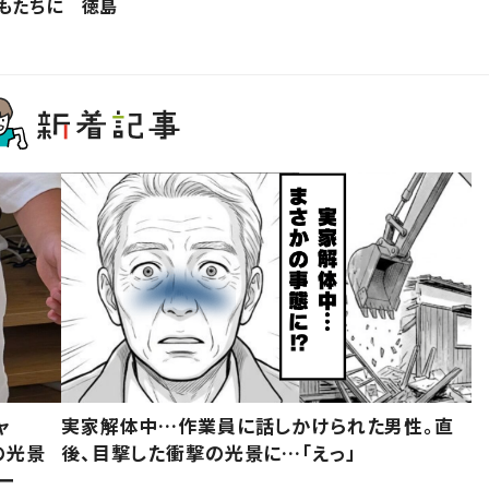
もたちに 徳島
ャ
実家解体中…作業員に話しかけられた男性。直
の光景
後、目撃した衝撃の光景に…「えっ」
ー