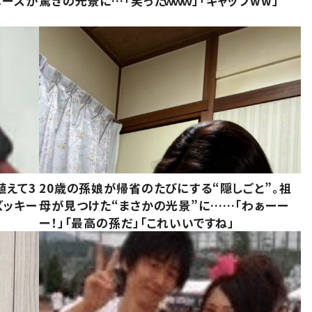
ベースが
驚きの光景に…「笑ったｗｗｗ」「ギャップww」
植えて3
20歳の孫娘が帰省のたびにする“隠しごと”。祖
ズッキー
母が見つけた“まさかの光景”に……「わぁーー
ー！」「最高の孫だ」「これいいですね」