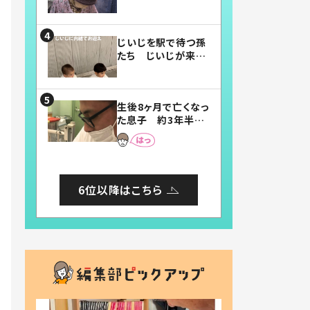
賛したお弁当に「美
味しそう」「お弁当す
ごい」
じいじを駅で待つ孫
たち じいじが来た
瞬間…！？「じいじイ
ケメン」「デレッデレ」
「嬉しくて可愛くてた
生後8ヶ月で亡くなっ
まらない」「幸せにな
た息子 約3年半
れる」
後、当時の妻の日記
に書いてあった本音
とは
6位以降はこちら