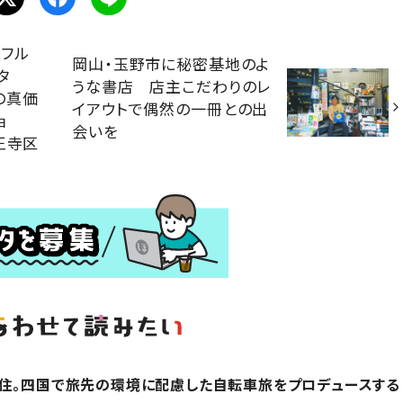
フル
岡山・玉野市に秘密基地のよ
タ
うな書店 店主こだわりのレ
の真価
イアウトで偶然の一冊との出
ョ
会いを
王寺区
在住。四国で旅先の環境に配慮した自転車旅をプロデュースする