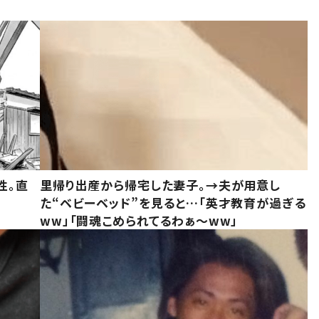
性。直
里帰り出産から帰宅した妻子。→夫が用意し
た“ベビーベッド”を見ると…「英才教育が過ぎる
ww」「闘魂こめられてるわぁ～ww」