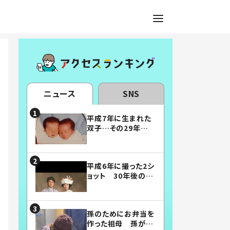
ニュース
SNS
平成7年に生まれた
双子…その29年後
の姿に「漫画みたい」
「素敵すぎる」
平成6年に撮った2シ
ョット 30年後の姿
に…「美男美女」「こ
んな夫婦になりた
い」
孫のためにお弁当を
作った祖母 孫が絶