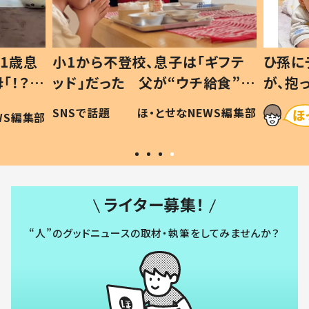
1歳息
小1から不登校、息子は「ギフテ
ひ孫に
「！？」
ッド」だった 父が“ウチ給食”を
が、抱
に「可愛
作り続ける理由とは #令和の親
「涙が
SNSで話題
ほ・とせなNEWS編集部
WS編集部
#令和の子
い」
ライター募集！
“人”のグッドニュースの取材・執筆をしてみませんか？