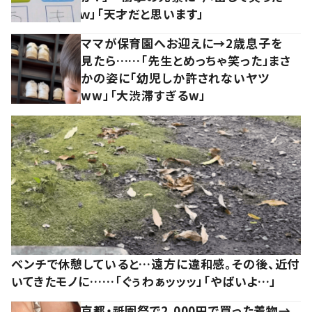
ｗ」「天才だと思います」
ママが保育園へお迎えに→2歳息子を
見たら……「先生とめっちゃ笑った」まさ
かの姿に「幼児しか許されないヤツ
ww」「大渋滞すぎるw」
ベンチで休憩していると…遠方に違和感。その後、近付
いてきたモノに……「ぐぅわぁッッッ」「やばいよ…」
京都・祇園祭で2,000円で買った着物→