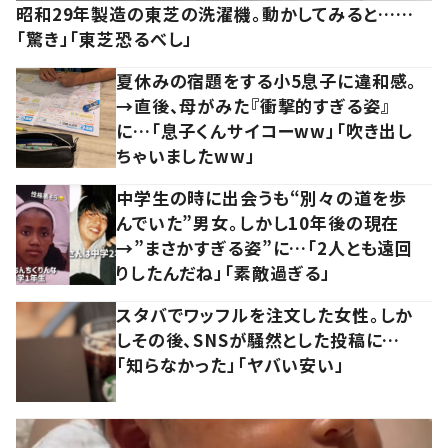
昭和29年製造の東芝の洗濯機。動かしてみると……
「驚き」「東芝恐るべし」
夏休みの宿題をする小5息子に違和感。
→直後、母がみた『衝撃的すぎる姿』
に…「息子くんサイコーww」「吹き出し
ちゃいましたww」
中学生の時に出会うも“別々の道を歩
んでいた”男女。しかし10年後の現在
→”まさかすぎる姿”に…「2人とも遠回
りしたんだね」「素敵過ぎる」
スタバでワッフルを注文した女性。しか
しその後、SNSが騒然とした投稿に…
「知らなかった」「ヤバい安い」