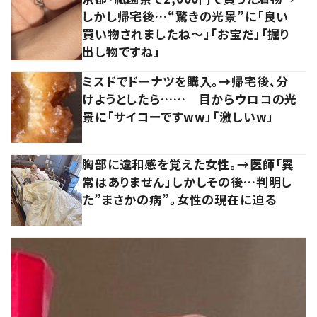
しかし帰宅後…“驚きの光景”に「良い
買い物されましたね～」「お宝だ」「掘り
出し物ですね」
ミスドでドーナツを購入。→帰宅後、分
けようとしたら…… 目からウロコの光
景に「サイコーですww」「激しいw」
胸部に違和感を覚えた女性。→医師「異
常はありません」しかしその後…判明し
た”まさかの病”。女性の現在に迫る