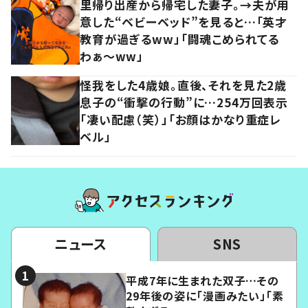
里帰り出産から帰宅した妻子。→夫が用
意した“ベビーベッド”を見ると…「英才
教育が過ぎるww」「闘魂こめられてる
わぁ～ww」
怪我をした4歳娘。直後、それを見た2歳
息子の“衝撃の行動”に…254万回表示
「凄い配慮（笑）」「お顔はかなり重症レ
ベル」
ニュース
SNS
平成7年に生まれた双子…その
29年後の姿に「漫画みたい」「素