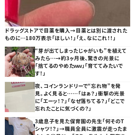
ドラッグストアで目薬を購入→目薬とは別に渡された
ものに…180万表示「ほしい！」「え、なにこれ！！」
“芽が出てしまったじゃがいも”を植えて
みたら…→約3ヶ月後、驚きの光景に
「捨てるのやめたｗｗ」「育ててみたいで
す！」
夜、コインランドリーで“忘れ物”を発
見。よく見ると……「はぁ？」衝撃の光景
に「エーッ！？」「なぜ落ちてる？」「どこで
忘れたことに気づくの？」
3歳息子を見た保育園の先生「何そのT
シャツ！？」→職員全員に激震が走ったま