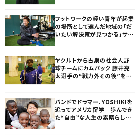
フットワークの軽い青年が起業
の場所として選んだ地域の「だ
いたい解決策が見つかる」サイ
ズ感の良さとは
ヤクルトから古巣の社会人野
球チームにカムバック 藤井亮
太選手の“戦力外その後”を追
う
バンドでドラマー、YOSHIKIを
追ってアメリカ留学 歩んでき
た“自由”な人生の素晴らしさ
を、英会話教室で子どもたち
に 徳島