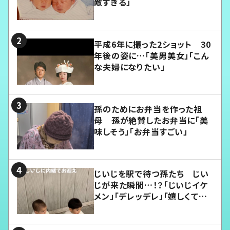
敵すぎる」
平成6年に撮った2ショット 30
年後の姿に…「美男美女」「こん
な夫婦になりたい」
孫のためにお弁当を作った祖
母 孫が絶賛したお弁当に「美
味しそう」「お弁当すごい」
じいじを駅で待つ孫たち じい
じが来た瞬間…！？「じいじイケ
メン」「デレッデレ」「嬉しくて可
愛くてたまらない」「幸せになれ
る」