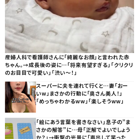
産婦人科で看護師さんに「綺麗なお顔」と言われた赤
ちゃん。→成長後の姿に…「将来有望すぎる」「クリクリ
のお目目で可愛い」「渋い～！」
スーパーに夫を連れて行くと…妻「おー
いw」まさかの行動に「奥さん美人！」
「めっちゃわかるww」「楽しそうww」
「絵にあう言葉を書きなさい」息子の”ま
さかの解答”に…母「正解でよいでしょう
か？」→衝撃の光景に「声出して笑った