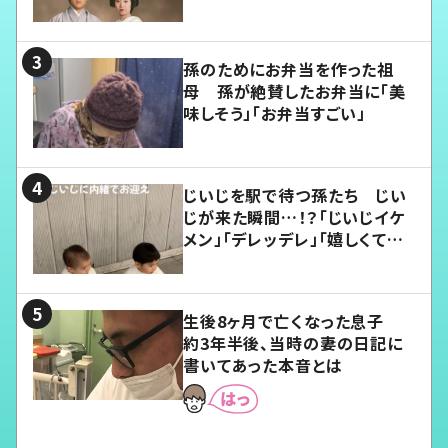
孫のためにお弁当を作った祖
母 孫が絶賛したお弁当に「美
味しそう」「お弁当すごい」
じいじを駅で待つ孫たち じい
じが来た瞬間…！？「じいじイケ
メン」「デレッデレ」「嬉しくて可
愛くてたまらない」「幸せになれ
る」
生後8ヶ月で亡くなった息子
約3年半後、当時の妻の日記に
書いてあった本音とは