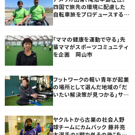
四国で旅先の環境に配慮した
自転車旅をプロデュースする
「おもてなし」の心
「ママの健康を運動で守る」先
輩ママがスポーツコミュニティ
を企画 岡山市
フットワークの軽い青年が起業
の場所として選んだ地域の「だ
いたい解決策が見つかる」サイ
ズ感の良さとは
ヤクルトから古巣の社会人野
球チームにカムバック 藤井亮
太選手の“戦力外その後”を追