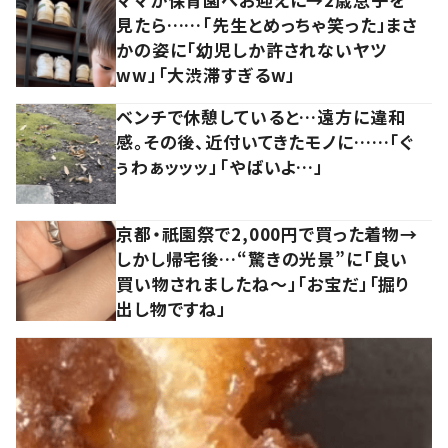
見たら……「先生とめっちゃ笑った」まさ
かの姿に「幼児しか許されないヤツ
ww」「大渋滞すぎるw」
ベンチで休憩していると…遠方に違和
感。その後、近付いてきたモノに……「ぐ
ぅわぁッッッ」「やばいよ…」
京都・祇園祭で2,000円で買った着物→
しかし帰宅後…“驚きの光景”に「良い
買い物されましたね～」「お宝だ」「掘り
出し物ですね」