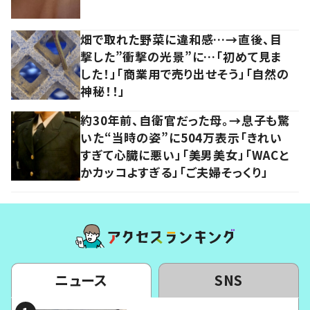
畑で取れた野菜に違和感…→直後、目
撃した”衝撃の光景”に…「初めて見ま
した！」「商業用で売り出せそう」「自然の
神秘！！」
約30年前、自衛官だった母。→息子も驚
いた“当時の姿”に504万表示「きれい
すぎて心臓に悪い」「美男美女」「WACと
かカッコよすぎる」「ご夫婦そっくり」
ニュース
SNS