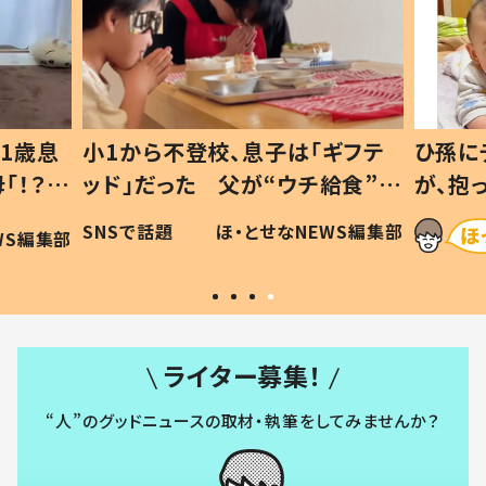
1歳息
小1から不登校、息子は「ギフテ
ひ孫に
「！？」
ッド」だった 父が“ウチ給食”を
が、抱
に「可愛
作り続ける理由とは #令和の親
「涙が
SNSで話題
ほ・とせなNEWS編集部
WS編集部
#令和の子
い」
ライター募集！
“人”のグッドニュースの取材・執筆をしてみませんか？