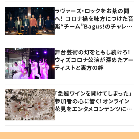
ラヴァーズ・ロックをお茶の間
へ！ コロナ禍を味方につけた音
楽“チーム”Bagus!のチャレン
ジを追う
舞台芸術の灯をともし続けろ！
ウィズコロナ公演が深めたアー
ティストと裏方の絆
「急遽ワインを開けてしまった」
参加者の心に響く！オンライン
花見をエンタメコンテンツに仕
上げたワケ