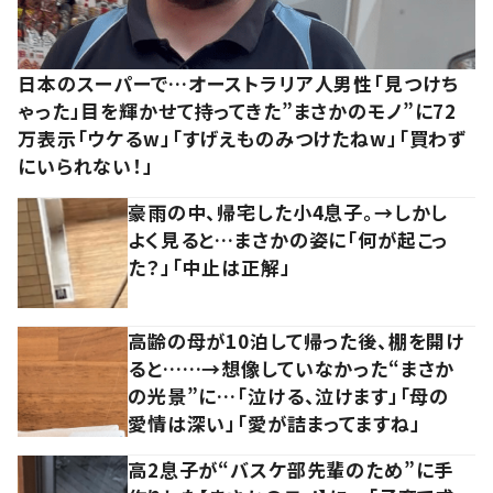
日本のスーパーで…オーストラリア人男性「見つけち
ゃった」目を輝かせて持ってきた”まさかのモノ”に72
万表示「ウケるw」「すげえものみつけたねw」「買わず
にいられない！」
豪雨の中、帰宅した小4息子。→しかし
よく見ると…まさかの姿に「何が起こっ
た？」「中止は正解」
高齢の母が10泊して帰った後、棚を開け
ると……→想像していなかった“まさか
の光景”に…「泣ける、泣けます」「母の
愛情は深い」「愛が詰まってますね」
高2息子が“バスケ部先輩のため”に手