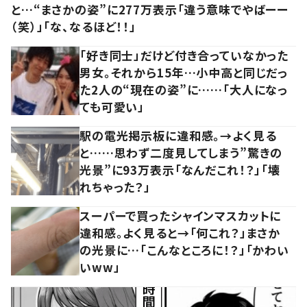
と…“まさかの姿”に277万表示「違う意味でやばーー
（笑）」「な、なるほど！！」
「好き同士」だけど付き合っていなかった
男女。それから15年…小中高と同じだっ
た2人の“現在の姿”に……「大人になっ
ても可愛い」
駅の電光掲示板に違和感。→よく見る
と……思わず二度見してしまう”驚きの
光景”に93万表示「なんだこれ！？」「壊
れちゃった？」
スーパーで買ったシャインマスカットに
違和感。よく見ると→「何これ？」まさか
の光景に…「こんなところに！？」「かわい
いww」