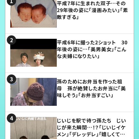
平成7年に生まれた双子…その
29年後の姿に「漫画みたい」「素
敵すぎる」
平成6年に撮った2ショット 30
年後の姿に…「美男美女」「こん
な夫婦になりたい」
孫のためにお弁当を作った祖
母 孫が絶賛したお弁当に「美
味しそう」「お弁当すごい」
じいじを駅で待つ孫たち じい
じが来た瞬間…！？「じいじイケ
メン」「デレッデレ」「嬉しくて可