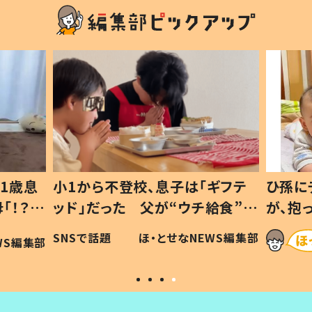
1歳息
小1から不登校、息子は「ギフテ
ひ孫に
「！？」
ッド」だった 父が“ウチ給食”を
が、抱
に「可愛
作り続ける理由とは #令和の親
「涙が
SNSで話題
ほ・とせなNEWS編集部
WS編集部
#令和の子
い」