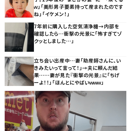
ｗ」「美形男子要素持って産まれたのです
ね」「イケメン！」
7年前に購入した空気清浄機→内部を
確認したら…衝撃の光景に「怖すぎてゾ
クッとしました…」
立ち会い出産中…妻「助産師さんに、い
きみたいって言って！」→夫に頼んだ結
果……妻が見た『衝撃の光景』に「ちげ
ーよ！！」「ほんとにやばいｗｗｗ」