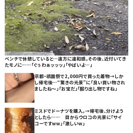
ベンチで休憩していると…遠方に違和感。その後、近付いてき
たモノに……「ぐぅわぁッッッ」「やばいよ…」
京都・祇園祭で2,000円で買った着物→しか
し帰宅後…“驚きの光景”に「良い買い物され
ましたね～」「お宝だ」「掘り出し物ですね」
ミスドでドーナツを購入。→帰宅後、分けよう
としたら…… 目からウロコの光景に「サイ
コーですww」「激しいw」