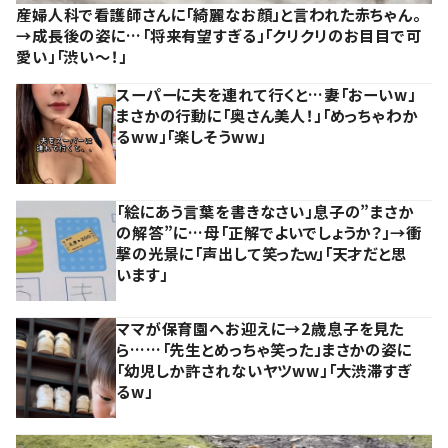
産婦人科で看護師さんに「綺麗なお顔」と言われた赤ちゃん。
→成長後の姿に…「将来有望すぎる」「クリクリのお目目で可
愛い」「渋い～！」
スーパーに夫を連れて行くと…妻「おーいw」
まさかの行動に「奥さん美人！」「めっちゃわか
るww」「楽しそうww」
「絵にあう言葉を書きなさい」息子の”まさか
の解答”に…母「正解でよいでしょうか？」→衝
撃の光景に「声出して笑ったｗ」「天才だと思
います」
ママが保育園へお迎えに→2歳息子を見た
ら……「先生とめっちゃ笑った」まさかの姿に
「幼児しか許されないヤツww」「大渋滞すぎ
るw」