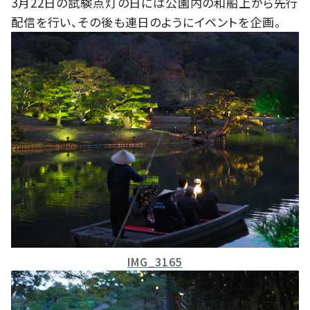
3
月
22
日の試験点灯の日には公園内の和船上から先行
配信を行い、その後も連日のようにイベントを企画。
IMG_3165