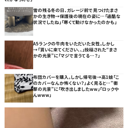
雪の残る冬の日、ガレージ前で見つけたまさ
かの生き物→保護後の現在の姿に…「過酷な
状況でしたね」「寒くて動けなかったのかも」
A5ランクの牛肉をいただいた女性。しかし
→「貰いに来てください、、」投稿された“まさ
かの光景”に「マジで言うてる…？」
布団カバーを購入。しかし帰宅後→高1娘「こ
のカバーなんか怖くない？」よく見ると…”衝
撃の光景”に「吹き出しましたww」「ロックや
んwww」