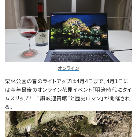
オンライン
栗林公園の春のライトアップは
4
月
4
日まで。
4
月
1
日に
は今年最後のオンライン花見イベント「明治時代にタイ
ムスリップ！ “讃岐迎賓館”と歴史ロマン」が開催され
る。