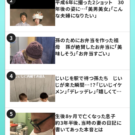
平成6年に撮った2ショット 30
年後の姿に…「美男美女」「こん
な夫婦になりたい」
孫のためにお弁当を作った祖
母 孫が絶賛したお弁当に「美
味しそう」「お弁当すごい」
じいじを駅で待つ孫たち じい
じが来た瞬間…！？「じいじイケ
メン」「デレッデレ」「嬉しくて可
愛くてたまらない」「幸せになれ
る」
生後8ヶ月で亡くなった息子
約3年半後、当時の妻の日記に
書いてあった本音とは