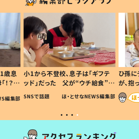
ギフテ
ひ孫にデレデレな80歳じいじ
給食”を
が、抱っこすると…ひ孫の反応に
和の親
「涙が出ました」「可愛くて仕方な
WS編集部
ほ・とせなNEWS編集部
い」