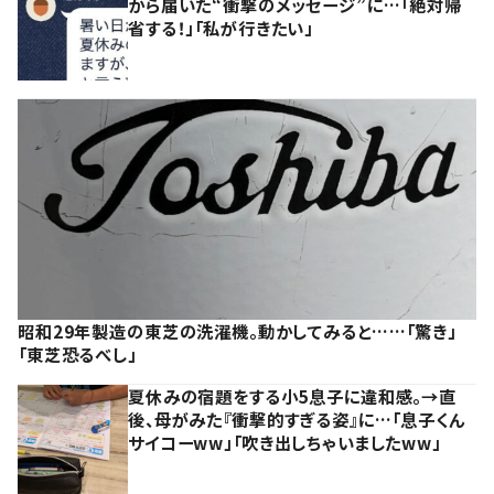
から届いた“衝撃のメッセージ”に…「絶対帰
省する！」「私が行きたい」
昭和29年製造の東芝の洗濯機。動かしてみると……「驚き」
「東芝恐るべし」
夏休みの宿題をする小5息子に違和感。→直
後、母がみた『衝撃的すぎる姿』に…「息子くん
サイコーww」「吹き出しちゃいましたww」