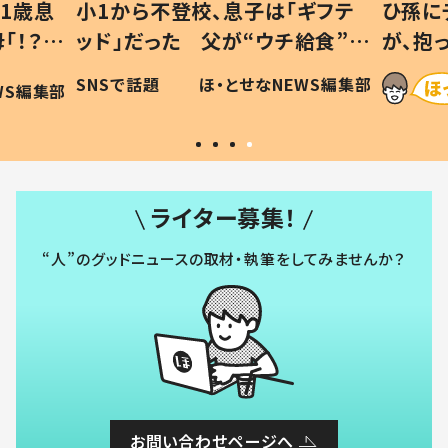
ギフテ
ひ孫にデレデレな80歳じいじ
給食”を
が、抱っこすると…ひ孫の反応に
和の親
「涙が出ました」「可愛くて仕方な
WS編集部
ほ・とせなNEWS編集部
い」
ライター募集！
“人”のグッドニュースの取材・執筆をしてみませんか？
お問い合わせページへ