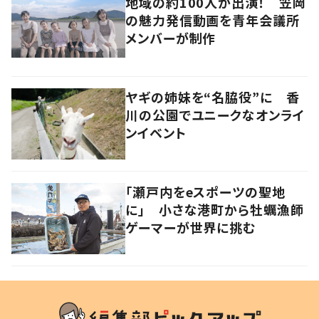
地域の約100人が出演！ 笠岡
の魅力発信動画を青年会議所
メンバーが制作
ヤギの姉妹を“名脇役”に 香
川の公園でユニークなオンライ
ンイベント
「瀬戸内をeスポーツの聖地
に」 小さな港町から牡蠣漁師
ゲーマーが世界に挑む